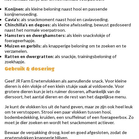
Konijnen:
als kleine beloning naast hooi en passende
konijnenvoeding.
Cavia’s:
als snackmoment naast hooi en caviavoeding.
Chinchilla’s en degoes:
als kleine afwisseling, bewust gedoseerd
naast het normale voerpatroon.
Hamsters en dwerghamsters:
als klein snackvlokje of
foerageerhapje.
Muizen en gerbils:
als knapperige beloning om te zoeken en te
verzamelen.
Ratten en dwergratten:
als snackje, trainingsbeloning of
zoekhapje.
Gebruik & dosering
Geef JR Farm Erwtenvlokken als aanvullende snack. Voor kleine
dieren is één vlokje of een klein stukje vaak al voldoende. Voor
grotere dieren kun je iets ruimer doseren, afhankelijk van de
diersoort, het aantal dieren en de rest van het dagelijkse menu.
Je kunt de vlokken los uit de hand geven, maar ze zijn ook heel leuk
om te verstoppen. Strooi een paar vlokken tussen hooi,
bodembedekking, kruiden, een snuffelmat of een foerageerbox. Zo
moet je dier zoeken en wordt het snackmoment actiever.
Bewaar de verpakking droog, koel en goed afgesloten, zodat de
erwtenvlokken knapperig blijven.