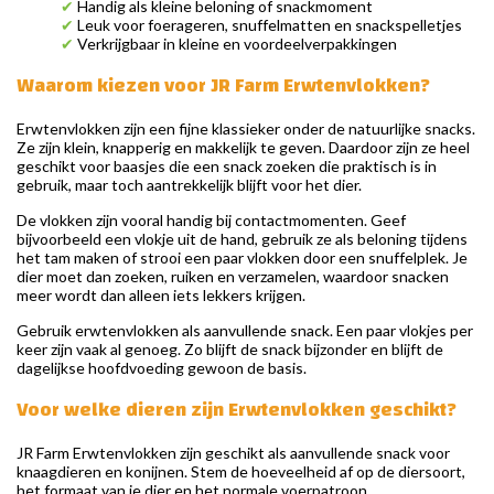
✔
Handig als kleine beloning of snackmoment
✔
Leuk voor foerageren, snuffelmatten en snackspelletjes
✔
Verkrijgbaar in kleine en voordeelverpakkingen
Waarom kiezen voor JR Farm Erwtenvlokken?
Erwtenvlokken zijn een fijne klassieker onder de natuurlijke snacks.
Ze zijn klein, knapperig en makkelijk te geven. Daardoor zijn ze heel
geschikt voor baasjes die een snack zoeken die praktisch is in
gebruik, maar toch aantrekkelijk blijft voor het dier.
De vlokken zijn vooral handig bij contactmomenten. Geef
bijvoorbeeld een vlokje uit de hand, gebruik ze als beloning tijdens
het tam maken of strooi een paar vlokken door een snuffelplek. Je
dier moet dan zoeken, ruiken en verzamelen, waardoor snacken
meer wordt dan alleen iets lekkers krijgen.
Gebruik erwtenvlokken als aanvullende snack. Een paar vlokjes per
keer zijn vaak al genoeg. Zo blijft de snack bijzonder en blijft de
dagelijkse hoofdvoeding gewoon de basis.
Voor welke dieren zijn Erwtenvlokken geschikt?
JR Farm Erwtenvlokken zijn geschikt als aanvullende snack voor
knaagdieren en konijnen. Stem de hoeveelheid af op de diersoort,
het formaat van je dier en het normale voerpatroon.