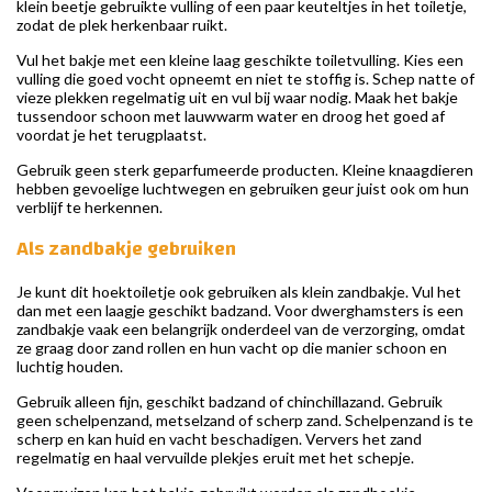
klein beetje gebruikte vulling of een paar keuteltjes in het toiletje,
zodat de plek herkenbaar ruikt.
Vul het bakje met een kleine laag geschikte toiletvulling. Kies een
vulling die goed vocht opneemt en niet te stoffig is. Schep natte of
vieze plekken regelmatig uit en vul bij waar nodig. Maak het bakje
tussendoor schoon met lauwwarm water en droog het goed af
voordat je het terugplaatst.
Gebruik geen sterk geparfumeerde producten. Kleine knaagdieren
hebben gevoelige luchtwegen en gebruiken geur juist ook om hun
verblijf te herkennen.
Als zandbakje gebruiken
Je kunt dit hoektoiletje ook gebruiken als klein zandbakje. Vul het
dan met een laagje geschikt badzand. Voor dwerghamsters is een
zandbakje vaak een belangrijk onderdeel van de verzorging, omdat
ze graag door zand rollen en hun vacht op die manier schoon en
luchtig houden.
Gebruik alleen fijn, geschikt badzand of chinchillazand. Gebruik
geen schelpenzand, metselzand of scherp zand. Schelpenzand is te
scherp en kan huid en vacht beschadigen. Ververs het zand
regelmatig en haal vervuilde plekjes eruit met het schepje.