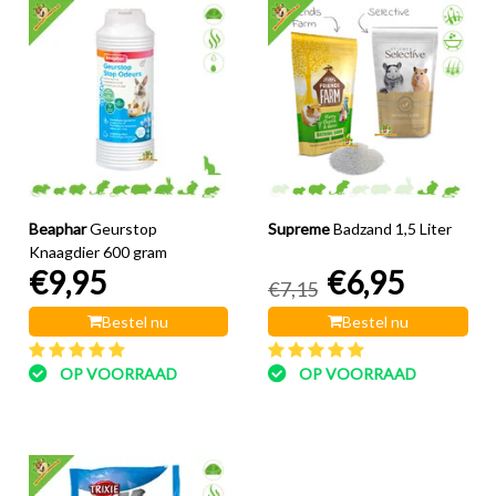
Beaphar
Geurstop
Supreme
Badzand 1,5 Liter
Knaagdier 600 gram
€9,95
€6,95
€7,15
Bestel nu
Bestel nu
OP VOORRAAD
OP VOORRAAD