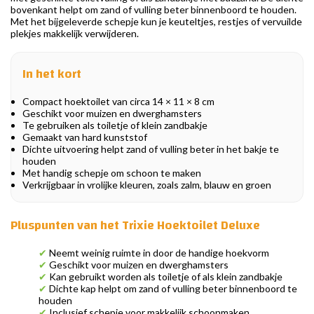
bovenkant helpt om zand of vulling beter binnenboord te houden.
Met het bijgeleverde schepje kun je keuteltjes, restjes of vervuilde
plekjes makkelijk verwijderen.
In het kort
Compact hoektoilet van circa 14 × 11 × 8 cm
Geschikt voor muizen en dwerghamsters
Te gebruiken als toiletje of klein zandbakje
Gemaakt van hard kunststof
Dichte uitvoering helpt zand of vulling beter in het bakje te
houden
Met handig schepje om schoon te maken
Verkrijgbaar in vrolijke kleuren, zoals zalm, blauw en groen
Pluspunten van het Trixie Hoektoilet Deluxe
✔
Neemt weinig ruimte in door de handige hoekvorm
✔
Geschikt voor muizen en dwerghamsters
✔
Kan gebruikt worden als toiletje of als klein zandbakje
✔
Dichte kap helpt om zand of vulling beter binnenboord te
houden
✔
Inclusief schepje voor makkelijk schoonmaken