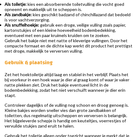
Als toiletje:
kies een absorberende toiletvulling die vocht goed
opneemt en makkelijk uit te scheppen is.
Als zandbakje:
kies geschikt badzand of chinchillazand dat bedoeld
is voor vachtverzorging.
Als snuffelhoekje:
gebruik een droge, veilige vulling zoals papier,
kartonstukjes of een kleine hoeveelheid bodembedekking,
eventueel met een paar kruimels kruiden om te zoeken.
Gebruik het bakje niet met natte of kleverige vullingen. Door het
compacte formaat en de dichte kap werkt dit product het prettigst
met droge, makkelijk te verversen vulling.
Gebruik & plaatsing
Zet het hoektoiletje altijd laag en stabiel in het verblijf. Plaats het
bij voorkeur in een hoek waar je dier al graag komt of waar je vaker
natte plekken ziet. Druk het bakje eventueel licht in de
bodembedekking, zodat het niet verschuift wanneer je dier erin
stapt.
Controleer dagelijks of de vulling nog schoon en droog genoeg is.
Kleine bakjes worden sneller vies dan grote zandbakken of
toiletten, dus regelmatig uitscheppen en verversen is belangrijk.
Het bijgeleverde schepje is handig om keuteltjes, voerrestjes of
vervuilde stukjes zand eruit te halen.
Gebruik het toiletje alleen onder toezicht wanneer je merkt dat je