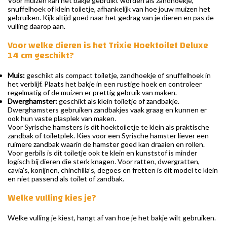
Voor muizen kan het bakje gebruikt worden als zandhoekje,
snuffelhoek of klein toiletje, afhankelijk van hoe jouw muizen het
gebruiken. Kijk altijd goed naar het gedrag van je dieren en pas de
vulling daarop aan.
Voor welke dieren is het Trixie Hoektoilet Deluxe
14 cm geschikt?
Muis:
geschikt als compact toiletje, zandhoekje of snuffelhoek in
het verblijf. Plaats het bakje in een rustige hoek en controleer
regelmatig of de muizen er prettig gebruik van maken.
Dwerghamster:
geschikt als klein toiletje of zandbakje.
Dwerghamsters gebruiken zandbakjes vaak graag en kunnen er
ook hun vaste plasplek van maken.
Voor Syrische hamsters is dit hoektoiletje te klein als praktische
zandbak of toiletplek. Kies voor een Syrische hamster liever een
ruimere zandbak waarin de hamster goed kan draaien en rollen.
Voor gerbils is dit toiletje ook te klein en kunststof is minder
logisch bij dieren die sterk knagen. Voor ratten, dwergratten,
cavia’s, konijnen, chinchilla’s, degoes en fretten is dit model te klein
en niet passend als toilet of zandbak.
Welke vulling kies je?
Welke vulling je kiest, hangt af van hoe je het bakje wilt gebruiken.