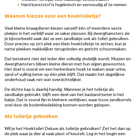
✔
Hard kunststof is hygiënisch en eenvoudig af te nemen
Waarom kiezen voor een hoektoiletje?
Veel kleine knaagdieren kiezen vanzelf één of meerdere vaste
plekjes in het verblijf waar ze vaker plassen. Bij dwerghamsters zie
je bijvoorbeeld vaak dat ze een zandbakje ook als toilet gebruiken.
Door precies op zo’n plek een klein hoektoiletje te zetten, kun je
natte plekken makkelijker terugvinden en gericht schoonmaken.
Dat betekent niet dat ieder dier volledig zindelijk wordt. Muizen en
dwerghamsters blijven kleine dieren met hun eigen gewoontes.
Het doel is vooral om een herkenbare hoek te maken waar urine,
zand of vulling beter op één plek blijft. Dat maakt het dagelijkse
onderhoud vaak net wat overzichtelijker.
De dichte kap is daarbij handig. Wanneer je het toiletje als
zandbakje gebruikt, blijft een deel van het badzand beter in het
bakje. Dat is vooral fijn in kleinere verblijven, waar losse zandkorrels
snel door de bodembedekking kunnen worden gelopen.
Als toiletje gebruiken
Wil je het Hoektoilet Deluxe als toiletje gebruiken? Zet het dan op
de plek waar je dier al vaak plast of keutelt. Leg in het begin een