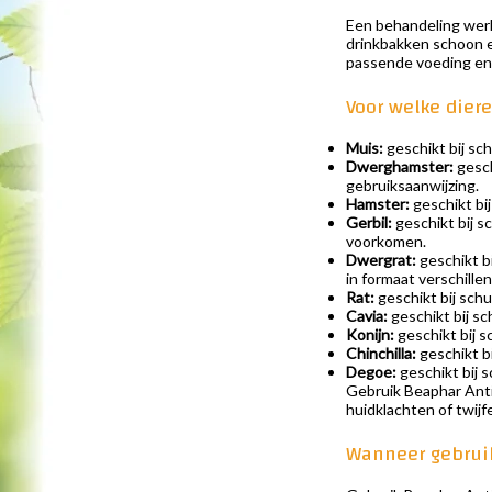
Een behandeling werk
drinkbakken schoon en
passende voeding en 
Voor welke diere
Muis:
geschikt bij sch
Dwerghamster:
gesch
gebruiksaanwijzing.
Hamster:
geschikt bij
Gerbil:
geschikt bij s
voorkomen.
Dwergrat:
geschikt b
in formaat verschillen
Rat:
geschikt bij schu
Cavia:
geschikt bij sch
Konijn:
geschikt bij s
Chinchilla:
geschikt bi
Degoe:
geschikt bij 
Gebruik Beaphar Anti-
huidklachten of twijfe
Wanneer gebruik