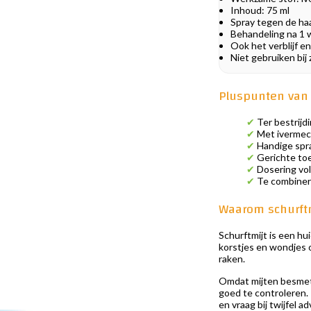
Inhoud: 75 ml
Spray tegen de haa
Behandeling na 1 
Ook het verblijf e
Niet gebruiken bij
Pluspunten van 
✔
Ter bestrijdi
✔
Met ivermect
✔
Handige spra
✔
Gerichte toe
✔
Dosering vol
✔
Te combinere
Waarom schurft
Schurftmijt is een hu
korstjes en wondjes o
raken.
Omdat mijten besmette
goed te controleren. 
en vraag bij twijfel a