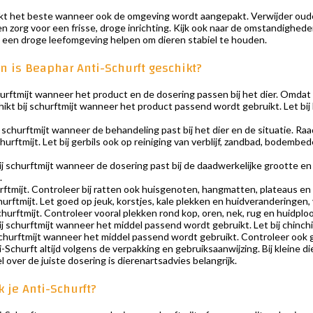
t het beste wanneer ook de omgeving wordt aangepakt. Verwijder oude 
 zorg voor een frisse, droge inrichting. Kijk ook naar de omstandigheden
een droge leefomgeving helpen om dieren stabiel te houden.
n is Beaphar Anti-Schurft geschikt?
urftmijt wanneer het product en de dosering passen bij het dier. Omdat mu
ikt bij schurftmijt wanneer het product passend wordt gebruikt. Let bij k
 schurftmijt wanneer de behandeling past bij het dier en de situatie. Raa
churftmijt. Let bij gerbils ook op reiniging van verblijf, zandbad, bodem
ij schurftmijt wanneer de dosering past bij de daadwerkelijke grootte 
.
rftmijt. Controleer bij ratten ook huisgenoten, hangmatten, plateaus en
urftmijt. Let goed op jeuk, korstjes, kale plekken en huidveranderingen, vo
churftmijt. Controleer vooral plekken rond kop, oren, nek, rug en huidploo
j schurftmijt wanneer het middel passend wordt gebruikt. Let bij chinchill
schurftmijt wanneer het middel passend wordt gebruikt. Controleer ook g
Schurft altijd volgens de verpakking en gebruiksaanwijzing. Bij kleine di
l over de juiste dosering is dierenartsadvies belangrijk.
 je Anti-Schurft?