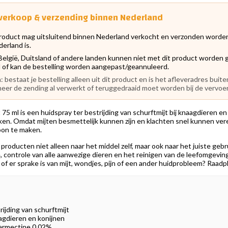
n verkoop & verzending binnen Nederland
product mag uitsluitend binnen Nederland verkocht en verzonden worden
erland is.
België, Duitsland of andere landen kunnen niet met dit product worden g
 of kan de bestelling worden aangepast/geannuleerd.
bestaat je bestelling alleen uit dit product en is het afleveradres bu
eer de zending al verwerkt of teruggedraaid moet worden bij de vervoe
75 ml is een huidspray ter bestrijding van schurftmijt bij knaagdieren en 
aken. Omdat mijten besmettelijk kunnen zijn en klachten snel kunnen ver
oon te maken.
rt producten niet alleen naar het middel zelf, maar ook naar het juiste ge
 controle van alle aanwezige dieren en het reinigen van de leefomgevin
 of er sprake is van mijt, wondjes, pijn of een ander huidprobleem? Raad
rijding van schurftmijt
agdieren en konijnen
ermectine 0,02%