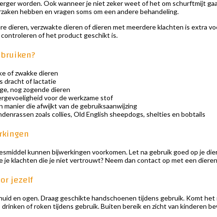
 erger worden. Ook wanneer je niet zeker weet of het om schurftmijt gaa
zaken hebben en vragen soms om een andere behandeling.
ere dieren, verzwakte dieren of dieren met meerdere klachten is extra vo
controleren of het product geschikt is.
ebruiken?
eke of zwakke dieren
s dracht of lactatie
nge, nog zogende dieren
vergevoeligheid voor de werkzame stof
 manier die afwijkt van de gebruiksaanwijzing
ndenrassen zoals collies, Old English sheepdogs, shelties en bobtails
rkingen
eesmiddel kunnen bijwerkingen voorkomen. Let na gebruik goed op je dier
e je klachten die je niet vertrouwt? Neem dan contact op met een dieren
or jezelf
huid en ogen. Draag geschikte handschoenen tijdens gebruik. Komt het m
, drinken of roken tijdens gebruik. Buiten bereik en zicht van kinderen b