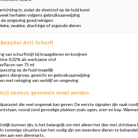
rrichting in, zodat de vloeistof op de huid komt
week herhalen volgens gebruiksaanwijzing
n de omgeving goed reinigen
 zieke, zwakke, drachtige of zogende dieren
Beaphar Anti-Schurft
ng van schurftmijt bij knaagdieren en konijnen
ine 0,02% als werkzame stof
yflacon van 75 ml
passing op de huid mogelijk
gens diergroep, gewicht en gebruiksaanwijzing
n met reiniging van verblijf en omgeving
mijt serieus genomen moet worden
idparasiet die veel ongemak kan geven. De eerste signalen zijn vaak rood
ntstaan, vooral rond gevoelige plekken zoals ogen, oren en kop. Wanneer 
lijk kunnen zijn, is het belangrijk om niet alleen het dier met zichtbar
In sommige situaties kan het nodig zijn om meerdere dieren te behandele
dvies aan een dierenarts.