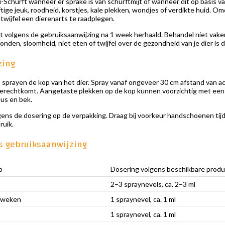
-Schurft wanneer er sprake is van schurftmijt of wanneer dit op basis 
eftige jeuk, roodheid, korstjes, kale plekken, wondjes of verdikte huid. O
 twijfel een dierenarts te raadplegen.
 volgens de gebruiksaanwijzing na 1 week herhaald. Behandel niet vaker 
nden, sloomheid, niet eten of twijfel over de gezondheid van je dier is d
zing
sprayen de kop van het dier. Spray vanaf ongeveer 30 cm afstand van ach
 terechtkomt. Aangetaste plekken op de kop kunnen voorzichtig met ee
us en bek.
gens de dosering op de verpakking. Draag bij voorkeur handschoenen tij
ruik.
s gebruiksaanwijzing
p
Dosering volgens beschikbare produ
2–3 spraynevels, ca. 2–3 ml
9 weken
1 spraynevel, ca. 1 ml
1 spraynevel, ca. 1 ml