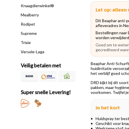
Knaagdierwinkel®
Let op: allee
Mealberry
Dit Beaphar anti-
Rodipet
afleveradres in Ned
Bestellingen naar 
Supreme
worden verwijderd
Trixie
Goed om te weten: 
gecrediteerd wann
Versele-Laga
Beaphar Anti-Schurft 
Veilig betalen met
huidirritatie veroorz
het verblijf goed sch
DRD kijkt bij dit soo
pakken, maar hygiëne,
Super snelle Levering!
voorkomen. Twijfel je
In het kort
Huidspray ter best
Geschikt voor kna
Werkzame stof: iv