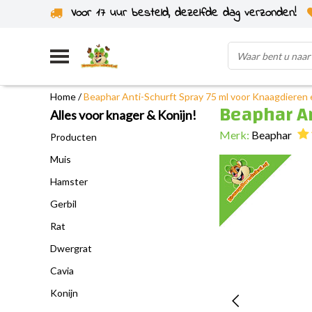
Voor 17 uur besteld, dezelfde dag verzonden!
Uit eigen voorraad verzonden
Home
/
Beaphar Anti-Schurft Spray 75 ml voor Knaagdieren 
Beaphar An
Alles voor knager & Konijn!
Merk:
Beaphar
Producten
Muis
Hamster
Gerbil
Rat
Dwergrat
Cavia
Konijn