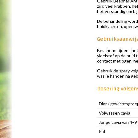
Gebruik Beaphar Anti
zijn: veel krabben, h
het verstandig om bij
De behandeling wordt
huidklachten, open wo
Gebruiksaanwij
Bescherm tijdens het 
vloeistof op de huid
contact met ogen, ne
Gebruik de spray vol
was je handen na geb
Dosering volgen
Dier / gewichtsgroe
Volwassen cavia
Jonge cavia van 4–
Rat