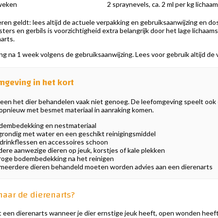
 weken
2 spraynevels, ca. 2 ml per kg licha
en geldt: lees altijd de actuele verpakking en gebruiksaanwijzing en dose
rs en gerbils is voorzichtigheid extra belangrijk door het lage lichaams
arts.
g na 1 week volgens de gebruiksaanwijzing. Lees voor gebruik altijd de 
mgeving in het kort
 alleen het dier behandelen vaak niet genoeg. De leefomgeving speelt ook 
 opnieuw met besmet materiaal in aanraking komen.
odembedekking en nestmateriaal
f grondig met water en een geschikt reinigingsmiddel
drinkflessen en accessoires schoon
ere aanwezige dieren op jeuk, korstjes of kale plekken
roge bodembedekking na het reinigen
of meerdere dieren behandeld moeten worden advies aan een dierenarts
naar de dierenarts?
en dierenarts wanneer je dier ernstige jeuk heeft, open wonden heeft, v