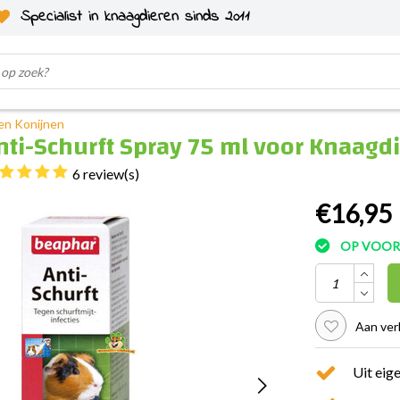
Specialist in knaagdieren sinds 2011
en Konijnen
ti-Schurft Spray 75 ml voor Knaagd
6 review(s)
€16,95
OP VOO
Aan ver
Uit eig