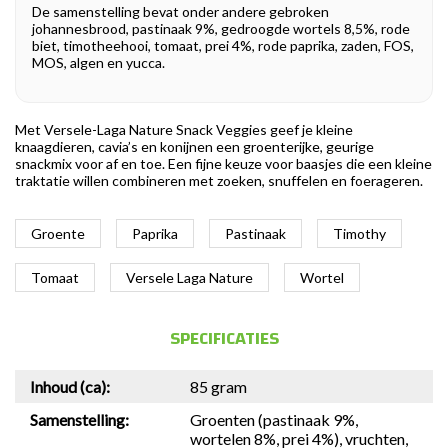
De samenstelling bevat onder andere gebroken
johannesbrood, pastinaak 9%, gedroogde wortels 8,5%, rode
biet, timotheehooi, tomaat, prei 4%, rode paprika, zaden, FOS,
MOS, algen en yucca.
Met Versele-Laga Nature Snack Veggies geef je kleine
knaagdieren, cavia’s en konijnen een groenterijke, geurige
snackmix voor af en toe. Een fijne keuze voor baasjes die een kleine
traktatie willen combineren met zoeken, snuffelen en foerageren.
Groente
Paprika
Pastinaak
Timothy
Tomaat
Versele Laga Nature
Wortel
SPECIFICATIES
Inhoud (ca):
85 gram
Samenstelling:
Groenten (pastinaak 9%,
wortelen 8%, prei 4%), vruchten,