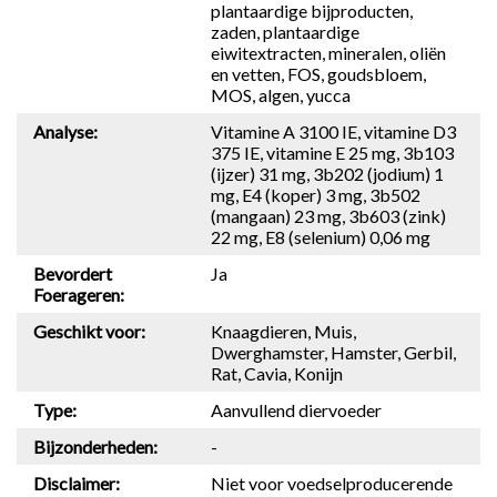
plantaardige bijproducten,
zaden, plantaardige
eiwitextracten, mineralen, oliën
en vetten, FOS, goudsbloem,
MOS, algen, yucca
Analyse:
Vitamine A 3100 IE, vitamine D3
375 IE, vitamine E 25 mg, 3b103
(ijzer) 31 mg, 3b202 (jodium) 1
mg, E4 (koper) 3 mg, 3b502
(mangaan) 23 mg, 3b603 (zink)
22 mg, E8 (selenium) 0,06 mg
Bevordert
Ja
Foerageren:
Geschikt voor:
Knaagdieren, Muis,
Dwerghamster, Hamster, Gerbil,
Rat, Cavia, Konijn
Type:
Aanvullend diervoeder
Bijzonderheden:
-
Disclaimer:
Niet voor voedselproducerende