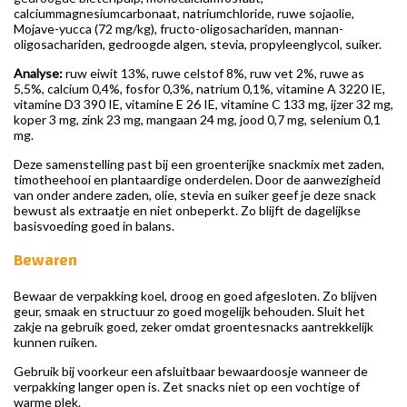
calciummagnesiumcarbonaat, natriumchloride, ruwe sojaolie,
Mojave-yucca (72 mg/kg), fructo-oligosachariden, mannan-
oligosachariden, gedroogde algen, stevia, propyleenglycol, suiker.
Analyse:
ruw eiwit 13%, ruwe celstof 8%, ruw vet 2%, ruwe as
5,5%, calcium 0,4%, fosfor 0,3%, natrium 0,1%, vitamine A 3220 IE,
vitamine D3 390 IE, vitamine E 26 IE, vitamine C 133 mg, ijzer 32 mg,
koper 3 mg, zink 23 mg, mangaan 24 mg, jood 0,7 mg, selenium 0,1
mg.
Deze samenstelling past bij een groenterijke snackmix met zaden,
timotheehooi en plantaardige onderdelen. Door de aanwezigheid
van onder andere zaden, olie, stevia en suiker geef je deze snack
bewust als extraatje en niet onbeperkt. Zo blijft de dagelijkse
basisvoeding goed in balans.
Bewaren
Bewaar de verpakking koel, droog en goed afgesloten. Zo blijven
geur, smaak en structuur zo goed mogelijk behouden. Sluit het
zakje na gebruik goed, zeker omdat groentesnacks aantrekkelijk
kunnen ruiken.
Gebruik bij voorkeur een afsluitbaar bewaardoosje wanneer de
verpakking langer open is. Zet snacks niet op een vochtige of
warme plek.