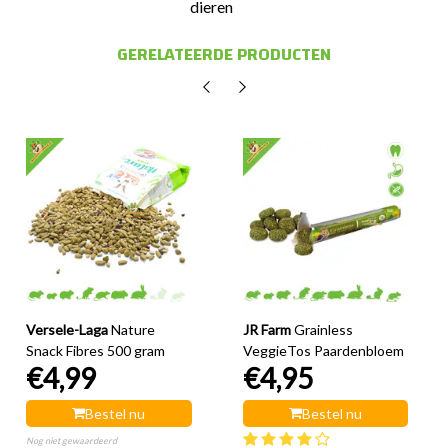
dieren
GERELATEERDE PRODUCTEN
Versele-Laga
Nature
JR Farm
Grainless
Snack Fibres 500 gram
VeggieTos Paardenbloem
€4,99
€4,95
Bestel nu
Bestel nu
Nog niet gewaardeerd