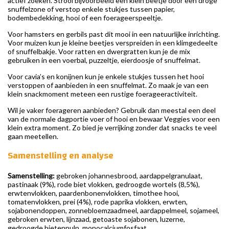
actief zoeken. Strooi bijvoorbeeld een klein beetje door een droge
snuffelzone of verstop enkele stukjes tussen papier,
bodembedekking, hooi of een foerageerspeeltje.
Voor hamsters en gerbils past dit mooi in een natuurlijke inrichting.
Voor muizen kun je kleine beetjes verspreiden in een klimgedeelte
of snuffelbakje. Voor ratten en dwergratten kun je de mix
gebruiken in een voerbal, puzzeltje, eierdoosje of snuffelmat.
Voor cavia’s en konijnen kun je enkele stukjes tussen het hooi
verstoppen of aanbieden in een snuffelmat. Zo maak je van een
klein snackmoment meteen een rustige foerageeractiviteit.
Wil je vaker foerageren aanbieden? Gebruik dan meestal een deel
van de normale dagportie voer of hooi en bewaar Veggies voor een
klein extra moment. Zo bied je verrijking zonder dat snacks te veel
gaan meetellen.
Samenstelling en analyse
Samenstelling:
gebroken johannesbrood, aardappelgranulaat,
pastinaak (9%), rode biet vlokken, gedroogde wortels (8,5%),
erwtenvlokken, paardenbonenvlokken, timothee hooi,
tomatenvlokken, prei (4%), rode paprika vlokken, erwten,
sojabonendoppen, zonnebloemzaadmeel, aardappelmeel, sojameel,
gebroken erwten, lijnzaad, getoaste sojabonen, luzerne,
gedroogde bietenpulp, monocalciumfosfaat,