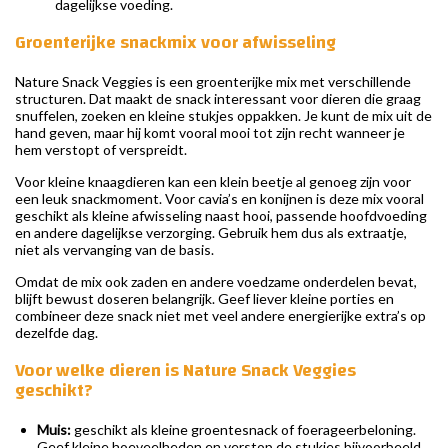
dagelijkse voeding.
Groenterijke snackmix voor afwisseling
Nature Snack Veggies is een groenterijke mix met verschillende
structuren. Dat maakt de snack interessant voor dieren die graag
snuffelen, zoeken en kleine stukjes oppakken. Je kunt de mix uit de
hand geven, maar hij komt vooral mooi tot zijn recht wanneer je
hem verstopt of verspreidt.
Voor kleine knaagdieren kan een klein beetje al genoeg zijn voor
een leuk snackmoment. Voor cavia’s en konijnen is deze mix vooral
geschikt als kleine afwisseling naast hooi, passende hoofdvoeding
en andere dagelijkse verzorging. Gebruik hem dus als extraatje,
niet als vervanging van de basis.
Omdat de mix ook zaden en andere voedzame onderdelen bevat,
blijft bewust doseren belangrijk. Geef liever kleine porties en
combineer deze snack niet met veel andere energierijke extra’s op
dezelfde dag.
Voor welke dieren is Nature Snack Veggies
geschikt?
Muis:
geschikt als kleine groentesnack of foerageerbeloning.
Geef kleine hoeveelheden en verstop de stukjes bijvoorbeeld