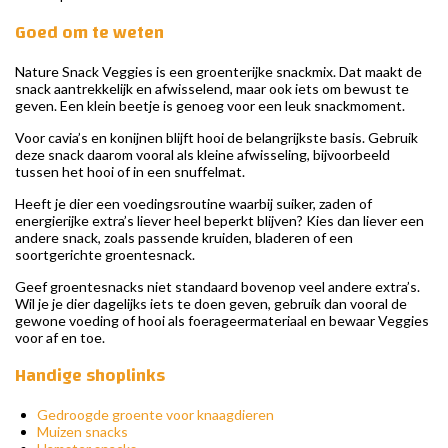
Goed om te weten
Nature Snack Veggies is een groenterijke snackmix. Dat maakt de
snack aantrekkelijk en afwisselend, maar ook iets om bewust te
geven. Een klein beetje is genoeg voor een leuk snackmoment.
Voor cavia’s en konijnen blijft hooi de belangrijkste basis. Gebruik
deze snack daarom vooral als kleine afwisseling, bijvoorbeeld
tussen het hooi of in een snuffelmat.
Heeft je dier een voedingsroutine waarbij suiker, zaden of
energierijke extra’s liever heel beperkt blijven? Kies dan liever een
andere snack, zoals passende kruiden, bladeren of een
soortgerichte groentesnack.
Geef groentesnacks niet standaard bovenop veel andere extra’s.
Wil je je dier dagelijks iets te doen geven, gebruik dan vooral de
gewone voeding of hooi als foerageermateriaal en bewaar Veggies
voor af en toe.
Handige shoplinks
Gedroogde groente voor knaagdieren
Muizen snacks