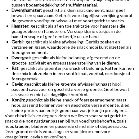
tussen bodembedekking of snuffelmateriaal.
Dwerghamster:
geschikt als klein snackmoment, maar geef
bewust en spaarzaam. Gebruik voor dagelijkse verrijking vooral
de gewone voeding en wissel af met soortgerichte snacks.
Hamster:
geschikt als af en toe traktatie voor hamsters die
graag zoeken en hamsteren. Verstop kleine stukjes in de
hamsterscape of geef een beetje uit de hand.
Gerbil:
geschikt als kleine afwisseling. Gerbils zoeken en
verzamelen graag, waardoor je de snack mooi kunt inzetten als
foerageermoment.
Dwergrat:
geschikt als kleine beloning, afgestemd op de
grootte, activiteit en groepssamenstelling van je dieren.
Rat:
geschikt als groenterijke snack of beloning. Ratten kunnen
deze mix leuk zoeken in een snuffelmat, voerbal, eierdoosje of
foerageerbak.
Cavia:
geschikt als kleine groente-afwisseling naast hooi,
passend caviavoer en geschikte verse groente. Geef bewust
als snack en niet als dagelijkse hoofdrol.
Konijn:
geschikt als kleine snack of foerageermoment naast
hooi, passend konijnenvoer en geschikte verse groente. Bied
kleine porties aan en kijk goed naar wat je konijn prettig eet.
Voor chinchilla’s en degoes kiezen we liever voor soortgerichte
snacks die nog rustiger passen bij hun voedingsbehoefte, zoals
hooi, kruiden, bladeren en passende chinchilla- of degoesnacks.
Deze groentemix is vooral logisch voor kleine omnivore
knaagdieren, cavia’s en konijnen.