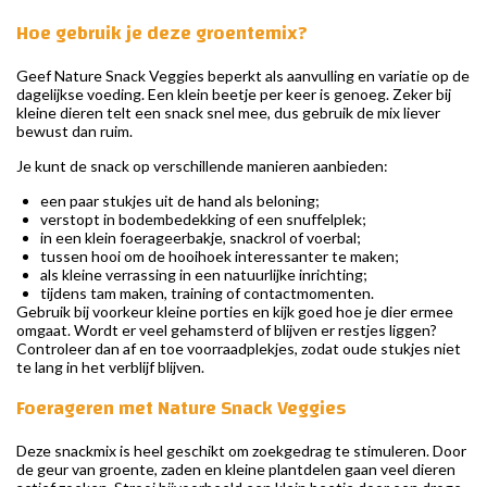
Hoe gebruik je deze groentemix?
Geef Nature Snack Veggies beperkt als aanvulling en variatie op de
dagelijkse voeding. Een klein beetje per keer is genoeg. Zeker bij
kleine dieren telt een snack snel mee, dus gebruik de mix liever
bewust dan ruim.
Je kunt de snack op verschillende manieren aanbieden:
een paar stukjes uit de hand als beloning;
verstopt in bodembedekking of een snuffelplek;
in een klein foerageerbakje, snackrol of voerbal;
tussen hooi om de hooihoek interessanter te maken;
als kleine verrassing in een natuurlijke inrichting;
tijdens tam maken, training of contactmomenten.
Gebruik bij voorkeur kleine porties en kijk goed hoe je dier ermee
omgaat. Wordt er veel gehamsterd of blijven er restjes liggen?
Controleer dan af en toe voorraadplekjes, zodat oude stukjes niet
te lang in het verblijf blijven.
Foerageren met Nature Snack Veggies
Deze snackmix is heel geschikt om zoekgedrag te stimuleren. Door
de geur van groente, zaden en kleine plantdelen gaan veel dieren