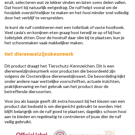
eruit, selecteren wat ze lekker vinden en laten soms delen vallen.
Dat hoort bij natuurlijk eetgedrag. De ruif helpt vooral om de
hooiplek overzichtelijker te maken en het hooi minder snel volledig
door het verblijf te verspreiden.
Je kunt de ruif combineren met een toiletbak of vaste hooihoek.
Veel cavia’s en konijnen eten graag hooi terwijl ze op of bij hun
toiletplek zitten. Door de hooiruif daar slim bij te plaatsen, kun je
het schoonmaken vaak makkelijker maken.
Het dierenwelzijnskeurmerk
Dit product draagt het Tierschutz-Kennzeichen. Dit is een
dierenwelzijnskeurmerk voor producten die beoordeeld zijn
volgens de Oostenrijkse dierenwelzijnswet. De beoordeling kijkt
onder andere naar wettelijke voorschriften, actuele inzichten,
praktijkervaring en het gebruik van het product door de
betreffende diersoorten.
Voor jou als baasje geeft dit extra houvast bij het kiezen van een
product dat bedoeld is om diergericht gebruikt te worden. Het
blijft belangrijk om de ruif goed te plaatsen, dagelijks schoon hooi
aan te bieden en regelmatig te controleren of jouw dier de ruif
veilig gebruikt.