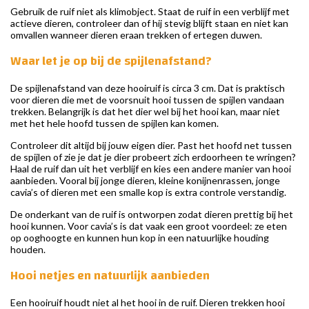
Gebruik de ruif niet als klimobject. Staat de ruif in een verblijf met
actieve dieren, controleer dan of hij stevig blijft staan en niet kan
omvallen wanneer dieren eraan trekken of ertegen duwen.
Waar let je op bij de spijlenafstand?
De spijlenafstand van deze hooiruif is circa 3 cm. Dat is praktisch
voor dieren die met de voorsnuit hooi tussen de spijlen vandaan
trekken. Belangrijk is dat het dier wel bij het hooi kan, maar niet
met het hele hoofd tussen de spijlen kan komen.
Controleer dit altijd bij jouw eigen dier. Past het hoofd net tussen
de spijlen of zie je dat je dier probeert zich erdoorheen te wringen?
Haal de ruif dan uit het verblijf en kies een andere manier van hooi
aanbieden. Vooral bij jonge dieren, kleine konijnenrassen, jonge
cavia’s of dieren met een smalle kop is extra controle verstandig.
De onderkant van de ruif is ontworpen zodat dieren prettig bij het
hooi kunnen. Voor cavia’s is dat vaak een groot voordeel: ze eten
op ooghoogte en kunnen hun kop in een natuurlijke houding
houden.
Hooi netjes en natuurlijk aanbieden
Een hooiruif houdt niet al het hooi in de ruif. Dieren trekken hooi