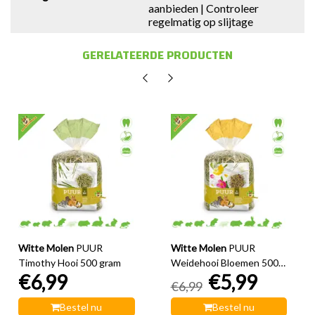
aanbieden | Controleer
regelmatig op slijtage
GERELATEERDE PRODUCTEN
Witte Molen
PUUR
Witte Molen
PUUR
Timothy Hooi 500 gram
Weidehooi Bloemen 500
€6,99
€5,99
gram
€6,99
Bestel nu
Bestel nu