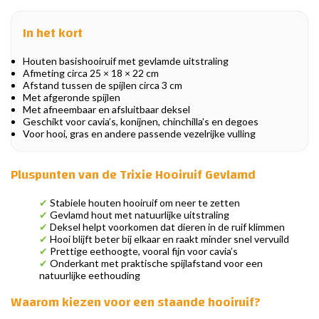
In het kort
Houten basishooiruif met gevlamde uitstraling
Afmeting circa 25 × 18 × 22 cm
Afstand tussen de spijlen circa 3 cm
Met afgeronde spijlen
Met afneembaar en afsluitbaar deksel
Geschikt voor cavia’s, konijnen, chinchilla’s en degoes
Voor hooi, gras en andere passende vezelrijke vulling
Pluspunten van de Trixie Hooiruif Gevlamd
✔
Stabiele houten hooiruif om neer te zetten
✔
Gevlamd hout met natuurlijke uitstraling
✔
Deksel helpt voorkomen dat dieren in de ruif klimmen
✔
Hooi blijft beter bij elkaar en raakt minder snel vervuild
✔
Prettige eethoogte, vooral fijn voor cavia’s
✔
Onderkant met praktische spijlafstand voor een
natuurlijke eethouding
Waarom kiezen voor een staande hooiruif?