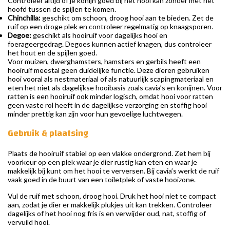
Controleer altijd of je konijn goed bij het hooi kan zonder met het
hoofd tussen de spijlen te komen.
Chinchilla:
geschikt om schoon, droog hooi aan te bieden. Zet de
ruif op een droge plek en controleer regelmatig op knaagsporen.
Degoe:
geschikt als hooiruif voor dagelijks hooi en
foerageergedrag. Degoes kunnen actief knagen, dus controleer
het hout en de spijlen goed.
Voor muizen, dwerghamsters, hamsters en gerbils heeft een
hooiruif meestal geen duidelijke functie. Deze dieren gebruiken
hooi vooral als nestmateriaal of als natuurlijk scapingmateriaal en
eten het niet als dagelijkse hooibasis zoals cavia’s en konijnen. Voor
ratten is een hooiruif ook minder logisch, omdat hooi voor ratten
geen vaste rol heeft in de dagelijkse verzorging en stoffig hooi
minder prettig kan zijn voor hun gevoelige luchtwegen.
Gebruik & plaatsing
Plaats de hooiruif stabiel op een vlakke ondergrond. Zet hem bij
voorkeur op een plek waar je dier rustig kan eten en waar je
makkelijk bij kunt om het hooi te verversen. Bij cavia’s werkt de ruif
vaak goed in de buurt van een toiletplek of vaste hooizone.
Vul de ruif met schoon, droog hooi. Druk het hooi niet te compact
aan, zodat je dier er makkelijk plukjes uit kan trekken. Controleer
dagelijks of het hooi nog fris is en verwijder oud, nat, stoffig of
vervuild hooi.