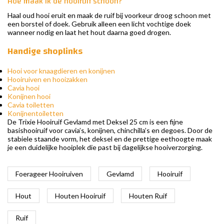
Hoe maak ik de hooiruif schoon?
Haal oud hooi eruit en maak de ruif bij voorkeur droog schoon met
een borstel of doek. Gebruik alleen een licht vochtige doek
wanneer nodig en laat het hout daarna goed drogen.
Handige shoplinks
Hooi voor knaagdieren en konijnen
Hooiruiven en hooizakken
Cavia hooi
Konijnen hooi
Cavia toiletten
Konijnentoiletten
De Trixie Hooiruif Gevlamd met Deksel 25 cm is een fijne
basishooiruif voor cavia’s, konijnen, chinchilla’s en degoes. Door de
stabiele staande vorm, het deksel en de prettige eethoogte maak
je een duidelijke hooiplek die past bij dagelijkse hooiverzorging.
Foerageer Hooiruiven
Gevlamd
Hooiruif
Hout
Houten Hooiruif
Houten Ruif
Ruif