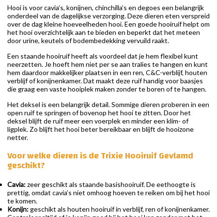
Hooi is voor cavia’s, konijnen, chinchilla’s en degoes een belangrijk
onderdeel van de dagelijkse verzorging. Deze dieren eten verspreid
over de dag kleine hoeveelheden hooi. Een goede hooiruif helpt om
het hooi overzichtelijk aan te bieden en beperkt dat het meteen
door urine, keutels of bodembedekking vervuild raakt.
Een staande hooiruif heeft als voordeel dat je hem flexibel kunt
neerzetten. Je hoeft hem niet per se aan tralies te hangen en kunt
hem daardoor makkelijker plaatsen in een ren, C&C-verblijf, houten
verblijf of konijnenkamer. Dat maakt deze ruif handig voor baasjes
die graag een vaste hooiplek maken zonder te boren of te hangen.
Het deksel is een belangrijk detail. Sommige dieren proberen in een
open ruif te springen of bovenop het hooi te zitten. Door het
deksel blijft de ruif meer een voerplek en minder een klim- of
ligplek. Zo blijft het hooi beter bereikbaar en blijft de hooizone
netter.
Voor welke dieren is de Trixie Hooiruif Gevlamd
geschikt?
Cavia:
zeer geschikt als staande basishooiruif. De eethoogte is
prettig, omdat cavia’s niet omhoog hoeven te reiken om bij het hooi
te komen.
Konijn:
geschikt als houten hooiruif in verblijf, ren of konijnenkamer.