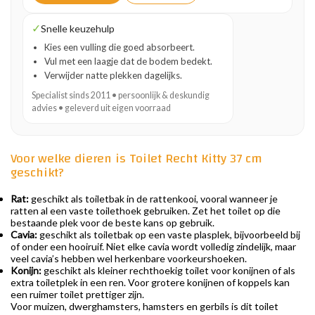
✓
Snelle keuzehulp
Kies een vulling die goed absorbeert.
Vul met een laagje dat de bodem bedekt.
Verwijder natte plekken dagelijks.
Specialist sinds 2011 • persoonlijk & deskundig
advies • geleverd uit eigen voorraad
Voor welke dieren is Toilet Recht Kitty 37 cm
geschikt?
Rat:
geschikt als toiletbak in de rattenkooi, vooral wanneer je
ratten al een vaste toilethoek gebruiken. Zet het toilet op die
bestaande plek voor de beste kans op gebruik.
Cavia:
geschikt als toiletbak op een vaste plasplek, bijvoorbeeld bij
of onder een hooiruif. Niet elke cavia wordt volledig zindelijk, maar
veel cavia’s hebben wel herkenbare voorkeurshoeken.
Konijn:
geschikt als kleiner rechthoekig toilet voor konijnen of als
extra toiletplek in een ren. Voor grotere konijnen of koppels kan
een ruimer toilet prettiger zijn.
Voor muizen, dwerghamsters, hamsters en gerbils is dit toilet