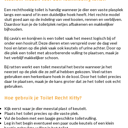
Een rechthoekig toilet is handig wanneer je dier een vaste plasplek
langs een wand of in een duidelijke hoek heeft. Het rechte model
sluit goed aan op de indeling van veel kooien, rennen en verblijven.
Daardoor kun je de toiletplek netjes afbakenen en makkelijker
bijhouden.
Bij cavia’s en konijnen is een toilet vaak het meest logisch bij of
onder een hooiruif. Deze dieren eten verspreid over de dag veel
hooi en laten op die plek vaak ook keutels of urine achter. Door op
die plek een toilet met absorberende vulling te plaatsen, maak je
het verblijf makkelijker schoon.
Bij ratten werkt een toilet meestal het beste wanneer je het
neerzet op de plek die ze zelf al hebben gekozen. Veel ratten
gebruiken een herkenbare hoek in de kooi. Door het toilet precies
daar te plaatsen, maak je de kans groter dat ze het toilet ook echt
gebruiken.
Hoe gebruik je Toilet Recht Kitty?
Kijk eerst waar je dier meestal plast of keutelt.
Plaats het toilet precies op die vaste plek.
Vul de bodem met een laagje geschikte toiletvulling.
Leg in het begin eventueel een paar oude keutels of een klein
beetje gebruikte vulling in het toilet.