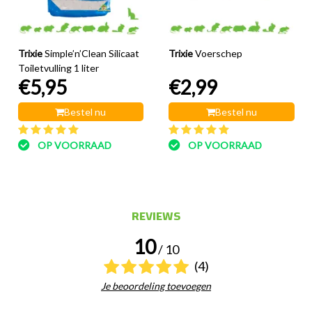
Trixie
Simple’n’Clean Silicaat
Trixie
Voerschep
Toiletvulling 1 liter
€5,95
€2,99
Bestel nu
Bestel nu
OP VOORRAAD
OP VOORRAAD
REVIEWS
10
/ 10
(4)
Je beoordeling toevoegen