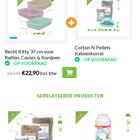
Cotton N Pellets
Cotton N Pellets
Recht Kitty 37 cm voor
Katoenkorrel
Katoenkorrel
Ratten, Cavia’s & Konijnen
OP VOORRAAD
OP VOORRAAD
OP VOORRAAD
€22,90
€22,90
Incl. btw
GERELATEERDE PRODUCTEN