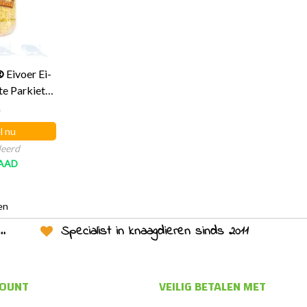
®
Eivoer Ei-
te Parkieten
5
l nu
deerd
AAD
en
Specialist in knaagdieren sinds 2011
COUNT
VEILIG BETALEN MET