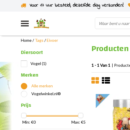
Voor 17 uur besteld, dezelfde dag verzonden!
Uit eigen voorraad verzonden
Home
/
Tags
/
Eivoer
Producten
Diersoort
Vogel
(1)
1 - 1 Van 1
| Product
Merken
Alle merken
Vogelwinkel.nl®
Prijs
Min: €
0
Max: €
5