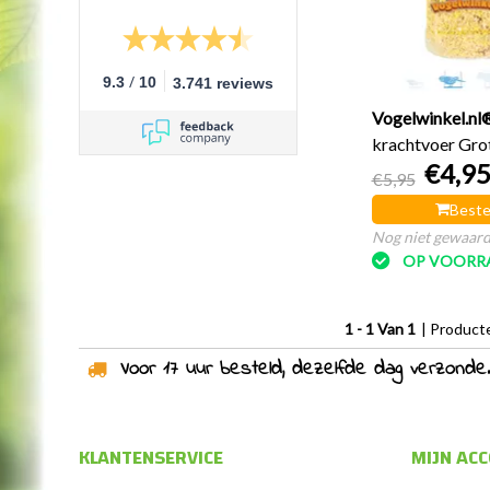
/
9.3
10
3.741 reviews
Vogelwinkel.nl
krachtvoer Gro
€4,9
240 gram
€5,95
Beste
Nog niet gewaar
OP VOORR
1 - 1 Van 1
| Product
Voor 17 uur besteld, dezelfde dag verzonden!
KLANTENSERVICE
MIJN AC