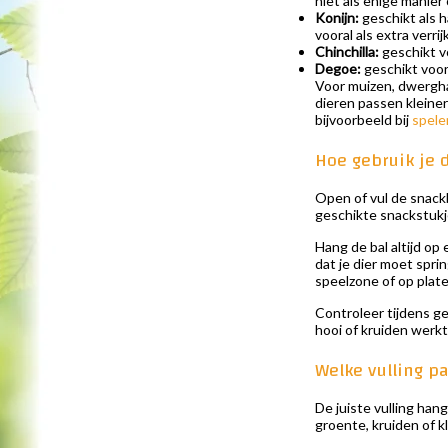
niet als enige manier
Konijn:
geschikt als h
vooral als extra verrij
Chinchilla:
geschikt v
Degoe:
geschikt voor 
Voor muizen, dwergha
dieren passen kleiner
bijvoorbeeld bij
spele
Hoe gebruik je 
Open of vul de snack
geschikte snackstukje
Hang de bal altijd op
dat je dier moet spri
speelzone of op plate
Controleer tijdens ge
hooi of kruiden werkt 
Welke vulling p
De juiste vulling han
groente, kruiden of k