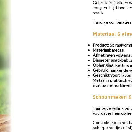
Gebruik fruit alleen w
konijnen blijft hooi 
snack.
Handige combinaties v
Materiaal & afm
Product:
Spiraalvorm
Materiaal:
metaal
Afmetingen volgens s
Diameter snackbal:
ca
Ophanging:
ketting m
Gebruik:
hangende voe
Geschikt voor:
ratten
Metaal is praktisch v
sluiting netjes blijv
Schoonmaken &
Haal oude vulling op 
voordat je hem opnieuw
Controleer ook het ha
scherpe randjes of sl