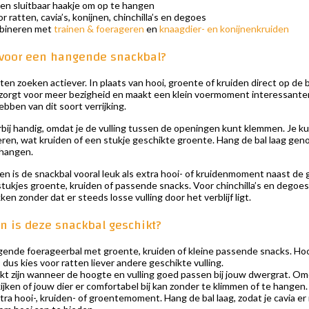
en sluitbaar haakje om op te hangen
 ratten, cavia’s, konijnen, chinchilla’s en degoes
bineren met
trainen & foerageren
en
knaagdier- en konijnenkruiden
voor een hangende snackbal?
en zoeken actiever. In plaats van hooi, groente of kruiden direct op de
t zorgt voor meer bezigheid en maakt een klein voermoment interessanter.
ebben van dit soort verrijking.
rbij handig, omdat je de vulling tussen de openingen kunt klemmen. Je ku
en, wat kruiden of een stukje geschikte groente. Hang de bal laag genoe
 hangen.
nen is de snackbal vooral leuk als extra hooi- of kruidenmoment naast de
 stukjes groente, kruiden of passende snacks. Voor chinchilla’s en dego
en zonder dat er steeds losse vulling door het verblijf ligt.
en is deze snackbal geschikt?
gende foerageerbal met groente, kruiden of kleine passende snacks. Hooi
 dus kies voor ratten liever andere geschikte vulling.
kt zijn wanneer de hoogte en vulling goed passen bij jouw dwergrat. Omd
kijken of jouw dier er comfortabel bij kan zonder te klimmen of te hangen.
tra hooi-, kruiden- of groentemoment. Hang de bal laag, zodat je cavia e