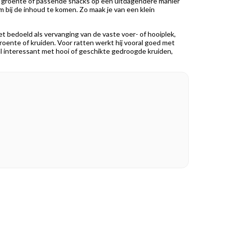
n, groente of passende snacks op een uitdagendere manier
m bij de inhoud te komen. Zo maak je van een klein
iet bedoeld als vervanging van de vaste voer- of hooiplek,
groente of kruiden. Voor ratten werkt hij vooral goed met
ral interessant met hooi of geschikte gedroogde kruiden,