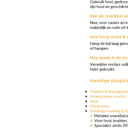
Gebruik hooi, gedroog
zijn hooi en geschikte
Kan de snackbal al
Nee, voor cavia’s en 
makkelijk en ruim uit
Hoe hoog moet ik 
Hang de bal laag genoe
of hangen.
Hoe maak ik de sn
Verwijder restjes vu
hebt gebruikt.
Handige shopli
Trainen & foeragere
Interactieve snacks
Hooi
Hooiruiven
Konijnen training & 
✔
Metalen snackbal m
✔
Voor hooi, kruiden
✔
Specialist sinds 20