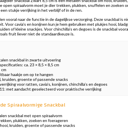
aagdier Snackbal Zwart 8,5 cm is een metalen snackbal om hooi, kruide
e open spiraalvorm moet je dier trekken, plukken, snuffelen en zoeken o
 stukje verrijking in het verblijf of in de ren.
len vooral naar de functie in de dagelijkse verzorging. Deze snackbal is n
teit. Voor cavia’s en konijnen kun je hem gebruiken met plukjes hooi, blad
iden of kleine snackjes. Voor chinchilla’s en degoes is de snackbal voo
zoals fruit liever niet de standaardkeuze is.
alen snackbal in zwarte uitvoering
ecificaties: ca. 23 × 8,5 × 8,5 cm
5 cm
itbaar haakje om op te hangen
, kruiden, groente of passende snacks
errijking voor ratten, cavia’s, konijnen, chinchilla’s en degoes
011: met aandacht geselecteerd voor praktische verrijking
de Spiraalvormige Snackbal
len snackbal met open spiraalvorm
rekken, plukken, zoeken en foerageren
hooi, kruiden, groente of passende snacks