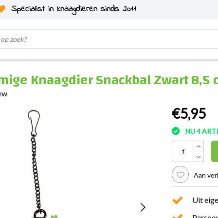
Specialist in knaagdieren sinds 2011
mige Knaagdier Snackbal Zwart 8,5 
iew
€5,95
NU 4 AR
Aan ver
Uit eig
Persoon