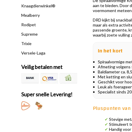
De Spiraalvormige Kn
aan te bieden. Door d
Knaagdierwinkel®
voermoment meteen een
Mealberry
DRD kijkt bij snackbal
Rodipet
maar als extra activi
passende groente, kru
Supreme
waarbij zoete vulling 
Trixie
In het kort
Versele-Laga
Spiraalvormige met
Veilig betalen met
Afmeting volgens sp
Baldiameter ca. 8,
Met ketting en slu
Geschikt voor hooi
Leuk als foerageerv
Specialist sinds 2
Super snelle Levering!
Pluspunten van 
✔
Stevige meta
✔
Stimuleert t
✔
Handig voor 