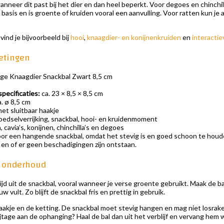
anneer dit past bij het dier en dan heel beperkt. Voor degoes en chinchill
de basis en is groente of kruiden vooral een aanvulling. Voor ratten kun 
ind je bijvoorbeeld bij
hooi
,
knaagdier- en konijnenkruiden
en
interacti
etingen
ige Knaagdier Snackbal Zwart 8,5 cm
pecificaties:
ca. 23 × 8,5 × 8,5 cm
. ø 8,5 cm
et sluitbaar haakje
dselverrijking, snackbal, hooi- en kruidenmoment
, cavia’s, konijnen, chinchilla’s en degoes
oor een hangende snackbal, omdat het stevig is en goed schoon te houden
en en of er geen beschadigingen zijn ontstaan.
 onderhoud
tijd uit de snackbal, vooral wanneer je verse groente gebruikt. Maak d
 vult. Zo blijft de snackbal fris en prettig in gebruik.
akje en de ketting. De snackbal moet stevig hangen en mag niet losraken
ijtage aan de ophanging? Haal de bal dan uit het verblijf en vervang hem