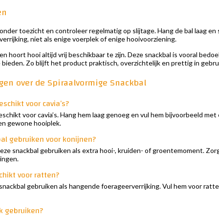
en
nder toezicht en controleer regelmatig op slijtage. Hang de bal laag en st
verrijking, niet als enige voerplek of enige hooivoorziening.
nen hoort hooi altijd vrij beschikbaar te zijn. Deze snackbal is vooral bed
bieden. Zo blijft het product praktisch, overzichtelijk en prettig in gebru
agen over de Spiraalvormige Snackbal
eschikt voor cavia’s?
geschikt voor cavia’s. Hang hem laag genoeg en vul hem bijvoorbeeld met
en gewone hooiplek.
al gebruiken voor konijnen?
eze snackbal gebruiken als extra hooi-, kruiden- of groentemoment. Zorg d
ingen.
chikt voor ratten?
snackbal gebruiken als hangende foerageerverrijking. Vul hem voor ratte
ik gebruiken?