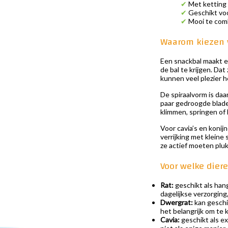
✔
Met ketting 
✔
Geschikt voor
✔
Mooi te com
Waarom kiezen 
Een snackbal maakt et
de bal te krijgen. Da
kunnen veel plezier h
De spiraalvorm is daa
paar gedroogde blader
klimmen, springen of
Voor cavia’s en konij
verrijking met kleine
ze actief moeten plukk
Voor welke dier
Rat:
geschikt als han
dagelijkse verzorging,
Dwergrat:
kan geschi
het belangrijk om te 
Cavia:
geschikt als ex