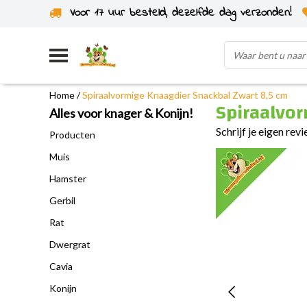
Voor 17 uur besteld, dezelfde dag verzonden!
Uit eigen voorraad verzonden
Home
/
Spiraalvormige Knaagdier Snackbal Zwart 8,5 cm
Spiraalvor
Alles voor knager & Konijn!
Schrijf je eigen rev
Producten
Muis
Hamster
Gerbil
Rat
Dwergrat
Cavia
Konijn