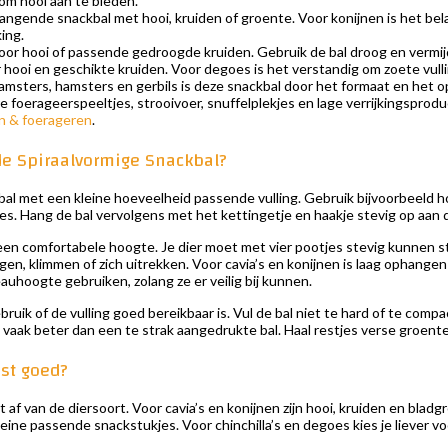
 om hooi aan te bieden.
angende snackbal met hooi, kruiden of groente. Voor konijnen is het belang
king.
oor hooi of passende gedroogde kruiden. Gebruik de bal droog en vermijd
hooi en geschikte kruiden. Voor degoes is het verstandig om zoete vullin
msters, hamsters en gerbils is deze snackbal door het formaat en het 
e foerageerspeeltjes, strooivoer, snuffelplekjes en lage verrijkingsprodu
n & foerageren
.
de Spiraalvormige Snackbal?
bal met een kleine hoeveelheid passende vulling. Gebruik bijvoorbeeld h
s. Hang de bal vervolgens met het kettingetje en haakje stevig op aan de t
 een comfortabele hoogte. Je dier moet met vier pootjes stevig kunnen staa
ngen, klimmen of zich uitrekken. Voor cavia’s en konijnen is laag ophangen
auhoogte gebruiken, zolang ze er veilig bij kunnen.
bruik of de vulling goed bereikbaar is. Vul de bal niet te hard of te com
vaak beter dan een te strak aangedrukte bal. Haal restjes verse groente op
ast goed?
gt af van de diersoort. Voor cavia’s en konijnen zijn hooi, kruiden en bla
leine passende snackstukjes. Voor chinchilla’s en degoes kies je liever 