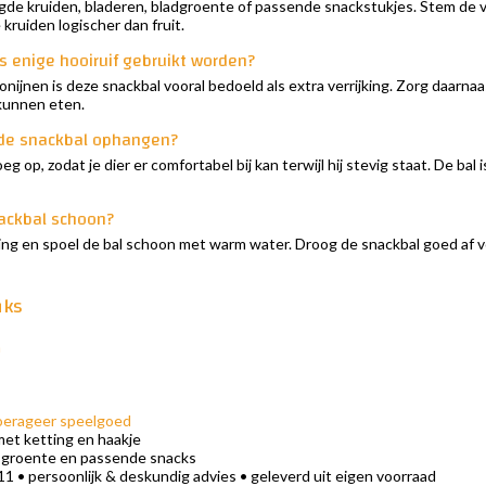
de kruiden, bladeren, bladgroente of passende snackstukjes. Stem de vull
 kruiden logischer dan fruit.
s enige hooiruif gebruikt worden?
konijnen is deze snackbal vooral bedoeld als extra verrijking. Zorg daarna
 kunnen eten.
de snackbal ophangen?
g op, zodat je dier er comfortabel bij kan terwijl hij stevig staat. De bal 
ackbal schoon?
lling en spoel de bal schoon met warm water. Droog de snackbal goed af 
nks
n
foerageer speelgoed
et ketting en haakje
, groente en passende snacks
11 • persoonlijk & deskundig advies • geleverd uit eigen voorraad