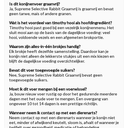
Is dit konijnenvoer graanvrij?
Ja, Supreme Selective Rabbit Graanvrij is graanvrij en bevat
geen tarwe, maïs of andere granen.
Wat is het voordeel van timothy hooi als hoofdingrediënt?
Timothy hooi past goed bij een vezelrijk konijnenmenu. Het
sluit mooi aan op de basis van de dagelijkse voeding: veel
hooi, voldoende vezels en een afgemeten brokportie.
Waarom zijn alles-in-één brokjes handig?
Elk brokje heeft dezelfde samenstelling. Daardoor kan je
konijn niet alleen de lekkerste stukjes uit een mix kiezen en
blijft de dagelijkse voeding overzichtelijker.
Bevat dit voer toegevoegde suikers?
Nee, Supreme Selective Rabbit Graanvrij bevat geen
toegevoegde suikers.
Moet ik dit voer mengen bij een voerwissel?
Ja, bouw nieuw voer rustig op door het gedurende meerdere
dagen met het oude voer te mengen. Een overgang van
ongeveer 10 tot 14 dagen is een prettige richtlijn.
Wanneer neem ik contact op met een dierenarts?
Neem contact op met een dierenarts wanneer je konijn niet
eet, minder of afwijkend keutelt, sloom is, afvalt of wanneer je
twijfelt over gezondheid, medicatie of behandeling.