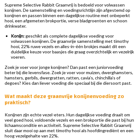
Supreme Selective Rabbit Graanvrij is bedoeld voor volwassen
konijnen. De samenstelling en voedingsrichtlijn zijn afgestemd op
konijnen en passen binnen een dagelijkse routine met onbeperkt
hooi, een afgemeten brokportie, verse bladgroenten en schoon
drinkwater.
Konijn:
geschikt als complete dagelijkse voeding voor
volwassen konijnen. De graanvrije samenstelling met timothy
hooi, 22% ruwe vezels en alles-in-één brokjes maakt dit een
duidelijke keuze voor baasjes die graag overzichtelijk en vezelrijk
voeren.
Zoek je voer voor jonge konijnen? Dan past een juniorvoeding
beter bij die levensfase. Zoek je voer voor muizen, dwerghamsters,
hamsters, gerbils, dwergratten, ratten, cavia’s, chinchilla’s of
degoes? Kies dan liever voeding die speciaal bij die diersoort past.
Wat maakt deze graanvrije konijnenvoeding zo
praktisch?
Konijnen zijn echte vezel-eters. Hun dagelijkse voeding draait om
veel goed hooi, voldoende vezels en een brokportie die past bij hun
lichaamsconditie en activiteit. Supreme Selective Rabbit Graanvrij
sluit daar mooi op aan met timothy hooi als hoofdingrediënt en een
hoog vezelgehalte van 22%.