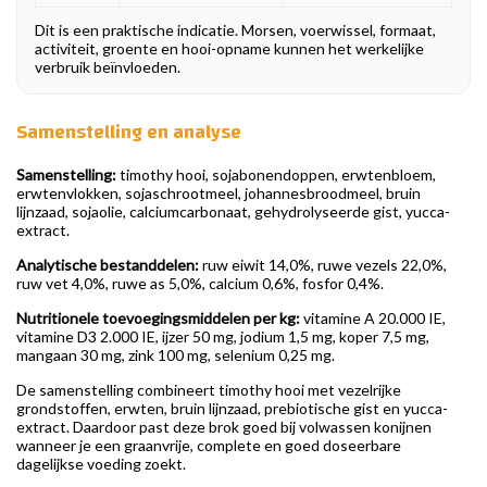
Dit is een praktische indicatie. Morsen, voerwissel, formaat,
activiteit, groente en hooi-opname kunnen het werkelijke
verbruik beïnvloeden.
Samenstelling en analyse
Samenstelling:
timothy hooi, sojabonendoppen, erwtenbloem,
erwtenvlokken, sojaschrootmeel, johannesbroodmeel, bruin
lijnzaad, sojaolie, calciumcarbonaat, gehydrolyseerde gist, yucca-
extract.
Analytische bestanddelen:
ruw eiwit 14,0%, ruwe vezels 22,0%,
ruw vet 4,0%, ruwe as 5,0%, calcium 0,6%, fosfor 0,4%.
Nutritionele toevoegingsmiddelen per kg:
vitamine A 20.000 IE,
vitamine D3 2.000 IE, ijzer 50 mg, jodium 1,5 mg, koper 7,5 mg,
mangaan 30 mg, zink 100 mg, selenium 0,25 mg.
De samenstelling combineert timothy hooi met vezelrijke
grondstoffen, erwten, bruin lijnzaad, prebiotische gist en yucca-
extract. Daardoor past deze brok goed bij volwassen konijnen
wanneer je een graanvrije, complete en goed doseerbare
dagelijkse voeding zoekt.