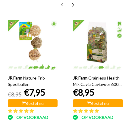
JR Farm
Nature Trio
JR Farm
Grainless Health
Speelballen
Mix Cavia Caviavoer 600
€7,95
€8,95
gram
€8,95
Bestel nu
Bestel nu
OP VOORRAAD
OP VOORRAAD