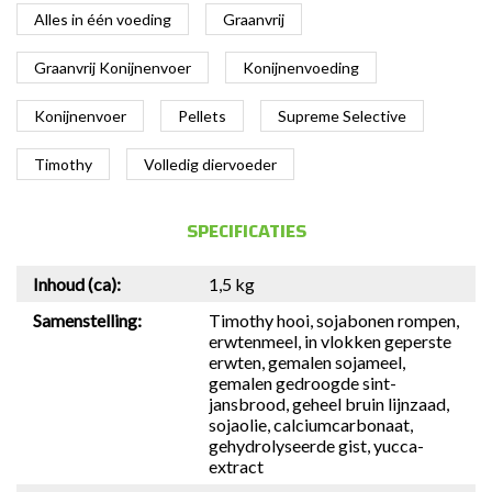
Alles in één voeding
Graanvrij
Graanvrij Konijnenvoer
Konijnenvoeding
Konijnenvoer
Pellets
Supreme Selective
Timothy
Volledig diervoeder
SPECIFICATIES
Inhoud (ca):
1,5 kg
Samenstelling:
Timothy hooi, sojabonen rompen,
erwtenmeel, in vlokken geperste
erwten, gemalen sojameel,
gemalen gedroogde sint-
jansbrood, geheel bruin lijnzaad,
sojaolie, calciumcarbonaat,
gehydrolyseerde gist, yucca-
extract