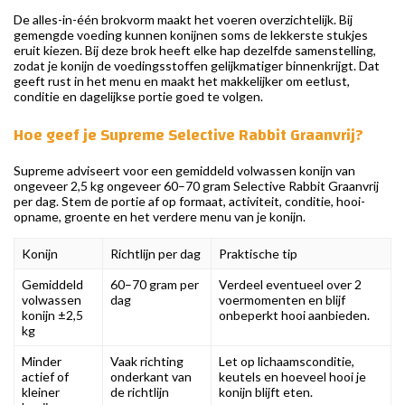
De alles-in-één brokvorm maakt het voeren overzichtelijk. Bij
gemengde voeding kunnen konijnen soms de lekkerste stukjes
eruit kiezen. Bij deze brok heeft elke hap dezelfde samenstelling,
zodat je konijn de voedingsstoffen gelijkmatiger binnenkrijgt. Dat
geeft rust in het menu en maakt het makkelijker om eetlust,
conditie en dagelijkse portie goed te volgen.
Hoe geef je Supreme Selective Rabbit Graanvrij?
Supreme adviseert voor een gemiddeld volwassen konijn van
ongeveer 2,5 kg ongeveer 60–70 gram Selective Rabbit Graanvrij
per dag. Stem de portie af op formaat, activiteit, conditie, hooi-
opname, groente en het verdere menu van je konijn.
Konijn
Richtlijn per dag
Praktische tip
Gemiddeld
60–70 gram per
Verdeel eventueel over 2
volwassen
dag
voermomenten en blijf
konijn ±2,5
onbeperkt hooi aanbieden.
kg
Minder
Vaak richting
Let op lichaamsconditie,
actief of
onderkant van
keutels en hoeveel hooi je
kleiner
de richtlijn
konijn blijft eten.