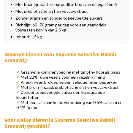
Met bruin lijnzaad als natuurlijke bron van omega 3 en 6
Met prebiotische gist en yucca-extract
Zonder granen en zonder toegevoegde suikers
Richtlijn: 60–70 gram per dag voor een gemiddeld
volwassen konijn van 2,5 kg
Inhoud: 1,5 kg
Waarom kiezen voor Supreme Selective Rabbit
Graanvrij?
✔
Graanvrije konijnenvoeding met timothy hooi als basis
✔
Met 22% ruwe vezels voor een vezelrijk menu
✔
Alles-in-één brokjes helpen selectief eten beperken
✔
Met bruin lijnzaad, prebiotische gist en yucca-extract
✔
Zonder toegevoegde suikers en kunstmatige
kleurstoffen
✔
Met een calcium-fosforverhouding van 0,6% calcium en
0,4% fosfor
Voor welke dieren is Supreme Selective Rabbit
Graanvrij geschikt?