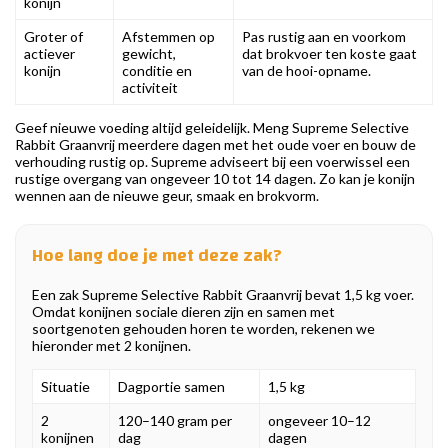
konijn
Groter of
Afstemmen op
Pas rustig aan en voorkom
actiever
gewicht,
dat brokvoer ten koste gaat
konijn
conditie en
van de hooi-opname.
activiteit
Geef nieuwe voeding altijd geleidelijk. Meng Supreme Selective
Rabbit Graanvrij meerdere dagen met het oude voer en bouw de
verhouding rustig op. Supreme adviseert bij een voerwissel een
rustige overgang van ongeveer 10 tot 14 dagen. Zo kan je konijn
wennen aan de nieuwe geur, smaak en brokvorm.
Hoe lang doe je met deze zak?
Een zak Supreme Selective Rabbit Graanvrij bevat 1,5 kg voer.
Omdat konijnen sociale dieren zijn en samen met
soortgenoten gehouden horen te worden, rekenen we
hieronder met 2 konijnen.
Situatie
Dagportie samen
1,5 kg
2
120–140 gram per
ongeveer 10–12
konijnen
dag
dagen