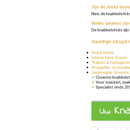
Zijn de sticks bed
Nee, de knabbelsticks
Welke smaken zijn
De knabbelsticks zijn
Handige shopli
Snack Sticks
Interactieve Snacks
Trainen & foeragere
Knaagdier- en konijn
Gedroogde Groente
✔
Groente knabbelsti
✔
Voor snacken, zoe
✔
Specialist sinds 20