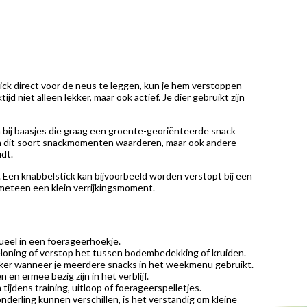
tick direct voor de neus te leggen, kun je hem verstoppen
jd niet alleen lekker, maar ook actief. Je dier gebruikt zijn
n bij baasjes die graag een groente-georiënteerde snack
nnen dit soort snackmomenten waarderen, maar ook andere
dt.
 Een knabbelstick kan bijvoorbeeld worden verstopt bij een
 meteen een klein verrijkingsmoment.
ueel in een foerageerhoekje.
beloning of verstop het tussen bodembedekking of kruiden.
 zeker wanneer je meerdere snacks in het weekmenu gebruikt.
en ermee bezig zijn in het verblijf.
ijdens training, uitloop of foerageerspelletjes.
derling kunnen verschillen, is het verstandig om kleine