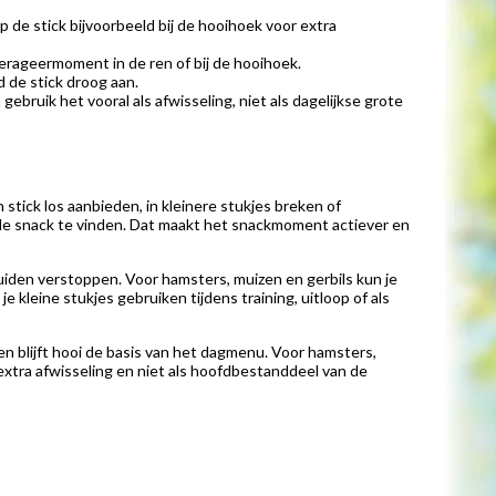
 de stick bijvoorbeeld bij de hooihoek voor extra
oerageermoment in de ren of bij de hooihoek.
d de stick droog aan.
ebruik het vooral als afwisseling, niet als dagelijkse grote
stick los aanbieden, in kleinere stukjes breken of
om de snack te vinden. Dat maakt het snackmoment actiever en
uiden verstoppen. Voor hamsters, muizen en gerbils kun je
 kleine stukjes gebruiken tijdens training, uitloop of als
nen blijft hooi de basis van het dagmenu. Voor hamsters,
 extra afwisseling en niet als hoofdbestanddeel van de