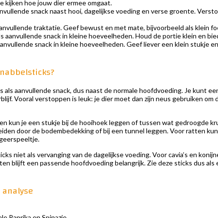
te kijken hoe jouw dier ermee omgaat.
nvullende snack naast hooi, dagelijkse voeding en verse groente. Verstop
anvullende traktatie. Geef bewust en met mate, bijvoorbeeld als klein f
s aanvullende snack in kleine hoeveelheden. Houd de portie klein en bie
anvullende snack in kleine hoeveelheden. Geef liever een klein stukje en g
knabbelsticks?
 als aanvullende snack, dus naast de normale hoofdvoeding. Je kunt een 
blijf. Vooral verstoppen is leuk: je dier moet dan zijn neus gebruiken 
nen kun je een stukje bij de hooihoek leggen of tussen wat gedroogde kr
eiden door de bodembedekking of bij een tunnel leggen. Voor ratten kun je
geerspeeltje.
cks niet als vervanging van de dagelijkse voeding. Voor cavia’s en konij
tten blijft een passende hoofdvoeding belangrijk. Zie deze sticks dus als
 analyse
le Paprika en Spinazie