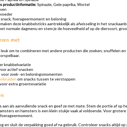
s productinformatie:
Spinazie, Gele paprika, Wortel
even
rvoeder
 snack, foerageermoment en beloning
maken deze knabbelsticks aantrekkelijk als afwisseling in het snackaan
et normale dagmenu en stem je de hoeveelheid af op de diersoort, grootte
eren met
n leuk om te combineren met andere producten die zoeken, snuffelen e
orspelbaar.
r knabbelvariatie
oor actief snacken
n
voor zoek- en beloningsmomenten
enkruiden
om snacks tussen te verstoppen
voor extra groentevariatie
en
 aan als aanvullende snack en geef ze met mate. Stem de portie af op he
msters en hamsters is een klein stukje vaak al voldoende. Voor grotere di
f foerageermoment.
g en sluit de verpakking goed af na gebruik. Controleer snacks altijd op