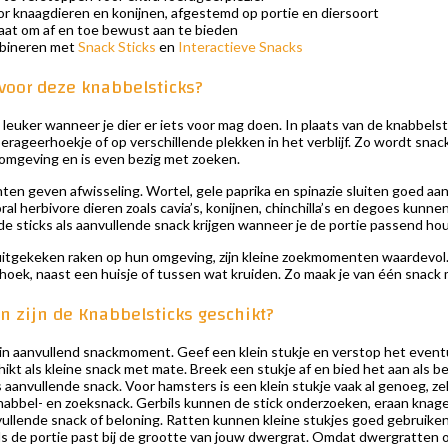
r knaagdieren en konijnen, afgestemd op portie en diersoort
at om af en toe bewust aan te bieden
bineren met
Snack Sticks
en
Interactieve Snacks
oor deze knabbelsticks?
leuker wanneer je dier er iets voor mag doen. In plaats van de knabbels
erageerhoekje of op verschillende plekken in het verblijf. Zo wordt snackti
omgeving en is even bezig met zoeken.
ten geven afwisseling. Wortel, gele paprika en spinazie sluiten goed aa
ral herbivore dieren zoals cavia’s, konijnen, chinchilla’s en degoes ku
e sticks als aanvullende snack krijgen wanneer je de portie passend hou
 uitgekeken raken op hun omgeving, zijn kleine zoekmomenten waardevol.
lhoek, naast een huisje of tussen wat kruiden. Zo maak je van één snack
n zijn de Knabbelsticks geschikt?
ein aanvullend snackmoment. Geef een klein stukje en verstop het event
ikt als kleine snack met mate. Breek een stukje af en bied het aan als 
s aanvullende snack. Voor hamsters is een klein stukje vaak al genoeg,
nabbel- en zoeksnack. Gerbils kunnen de stick onderzoeken, eraan knagen 
ullende snack of beloning. Ratten kunnen kleine stukjes goed gebruiken t
ls de portie past bij de grootte van jouw dwergrat. Omdat dwergratten on