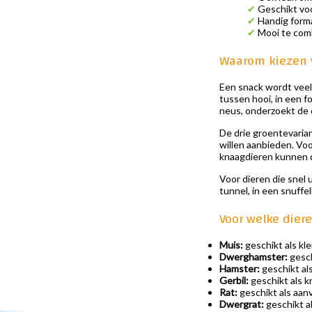
✔
Geschikt voo
✔
Handig forma
✔
Mooi te com
Waarom kiezen v
Een snack wordt veel 
tussen hooi, in een fo
neus, onderzoekt de 
De drie groentevarian
willen aanbieden. Voo
knaagdieren kunnen d
Voor dieren die snel
tunnel, in een snuffe
Voor welke diere
Muis:
geschikt als kl
Dwerghamster:
gesch
Hamster:
geschikt al
Gerbil:
geschikt als k
Rat:
geschikt als aanv
Dwergrat:
geschikt a