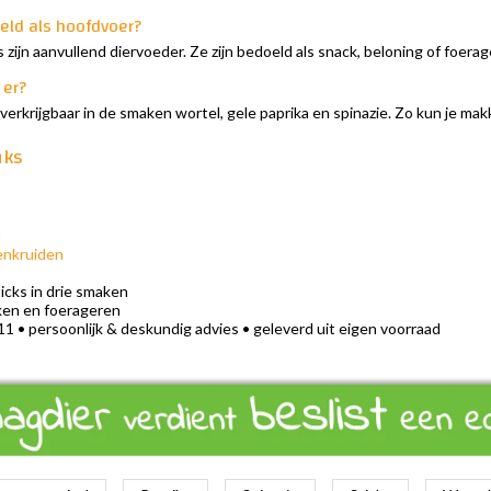
oeld als hoofdvoer?
 zijn aanvullend diervoeder. Ze zijn bedoeld als snack, beloning of foe
 er?
 verkrijgbaar in de smaken wortel, gele paprika en spinazie. Zo kun je ma
nks
n
enkruiden
cks in drie smaken
ken en foerageren
11 • persoonlijk & deskundig advies • geleverd uit eigen voorraad