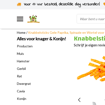
Voor 17 uur besteld, dezelfde dag verzonden!
Uit eigen voorraad verzonden
Home
/
Knabbelsticks Gele Paprika, Spinazie en Wortel voo
Knabbelsti
Alles voor knager & Konijn!
Schrijf je eigen rev
Producten
Muis
Hamster
Gerbil
Rat
Dwergrat
Cavia
Konijn