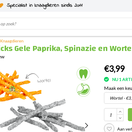
Specialist in knaagdieren sinds 2011
r Knaagdieren
cks Gele Paprika, Spinazie en Wort
iew
€3,99
NU 1 AR
Maak een ke
Aan ver