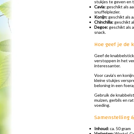
stukjes te geven en 
Cavia:
geschikt als aa
snuffelplezier.
Konijn:
geschikt als a
Chinchilla:
geschikt al
Degoe:
geschikt als a
snack.
Hoe geef je de 
Geef de knabbelsticks
verstoppen in het ver
interessanter.
Voor cavia’s en konij
kleine stukjes verspr
beloning in een foera
Gebruik de knabbelsti
muizen, gerbils en ra
voeding.
Samenstelling &
Inhoud:
ca. 50 gram
Varianten:
Wortel, Ge