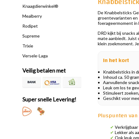
Knabbelstick
Knaagdierwinkel®
De Knabbelsticks Gele
Mealberry
groentevarianten en g
foerageermoment in he
Rodipet
DRD kijkt bij snacks 
Supreme
mate aanbiedt. Juist 
klein zoekmoment. Je 
Trixie
Versele-Laga
In het kort
Veilig betalen met
Knabbelsticks in d
Inhoud ca. 50 gra
Aanvullende snack
Leuk om los te gev
Stimuleert zoeken
Geschikt voor meer
Super snelle Levering!
Pluspunten van 
✔
Verkrijgbaar 
✔
Lekker als a
✔
Ook leuk om 