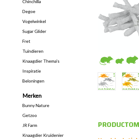
Chinchilla
Degoe
Vogelwinkel
Sugar Glider
Fret
Tuindieren
Knaagdier Thema's
Inspiratie
Beloningen
Merken
Bunny Nature
Getzoo
PRODUCTOM
JR Farm
Knaagdier Kruidenier