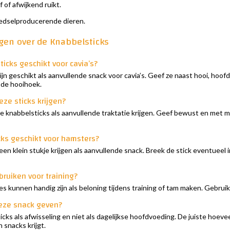
 of afwijkend ruikt.
edselproducerende dieren.
agen over de Knabbelsticks
ticks geschikt voor cavia’s?
zijn geschikt als aanvullende snack voor cavia’s. Geef ze naast hooi, hoof
 de hooihoek.
ze sticks krijgen?
e knabbelsticks als aanvullende traktatie krijgen. Geef bewust en met mat
cks geschikt voor hamsters?
en klein stukje krijgen als aanvullende snack. Breek de stick eventueel in
bruiken voor training?
jes kunnen handig zijn als beloning tijdens training of tam maken. Gebruik
eze snack geven?
cks als afwisseling en niet als dagelijkse hoofdvoeding. De juiste hoevee
 snacks krijgt.