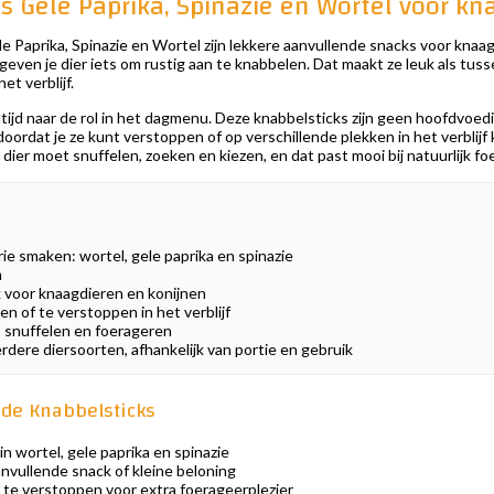
s Gele Paprika, Spinazie en Wortel voor kn
 Paprika, Spinazie en Wortel zijn lekkere aanvullende snacks voor knaagdi
even je dier iets om rustig aan te knabbelen. Dat maakt ze leuk als tuss
t verblijf.
altijd naar de rol in het dagmenu. Deze knabbelsticks zijn geen hoofdvoe
doordat je ze kunt verstoppen of op verschillende plekken in het verbli
dier moet snuffelen, zoeken en kiezen, en dat past mooi bij natuurlijk f
rie smaken: wortel, gele paprika en spinazie
m
 voor knaagdieren en konijnen
en of te verstoppen in het verblijf
, snuffelen en foerageren
dere diersoorten, afhankelijk van portie en gebruik
de Knabbelsticks
in wortel, gele paprika en spinazie
anvullende snack of kleine beloning
te verstoppen voor extra foerageerplezier