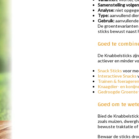
Samenstelling volgen
Analyse:
niet opgeg
Type:
aanvullend die
Gebruik:
aanvullende
De groentevarianten 
sticks bewust naast h
Goed te combin
De Knabbelsticks zij
actiever en minder vo
Snack Sticks
voor mee
Interactieve Snacks
v
Trainen & foeragere
Knaagdier- en konijn
Gedroogde Groente
Goed om te wet
Bied de Knabbelsticks
zoals muizen, dwergha
bewuste traktatie o
Bewaar de sticks droo