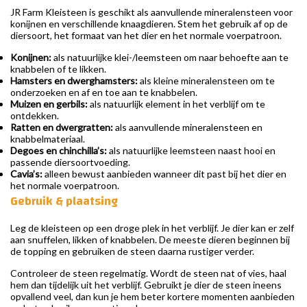
JR Farm Kleisteen is geschikt als aanvullende mineralensteen voor
konijnen en verschillende knaagdieren. Stem het gebruik af op de
diersoort, het formaat van het dier en het normale voerpatroon.
Konijnen:
als natuurlijke klei-/leemsteen om naar behoefte aan te
knabbelen of te likken.
Hamsters en dwerghamsters:
als kleine mineralensteen om te
onderzoeken en af en toe aan te knabbelen.
Muizen en gerbils:
als natuurlijk element in het verblijf om te
ontdekken.
Ratten en dwergratten:
als aanvullende mineralensteen en
knabbelmateriaal.
Degoes en chinchilla’s:
als natuurlijke leemsteen naast hooi en
passende diersoortvoeding.
Cavia’s:
alleen bewust aanbieden wanneer dit past bij het dier en
het normale voerpatroon.
Gebruik & plaatsing
Leg de kleisteen op een droge plek in het verblijf. Je dier kan er zelf
aan snuffelen, likken of knabbelen. De meeste dieren beginnen bij
de topping en gebruiken de steen daarna rustiger verder.
Controleer de steen regelmatig. Wordt de steen nat of vies, haal
hem dan tijdelijk uit het verblijf. Gebruikt je dier de steen ineens
opvallend veel, dan kun je hem beter kortere momenten aanbieden