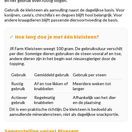
en het gebruik even rustig volgen.
Gebruik de kleisteen als aanvulling naast de dagelijkse basis. Voor
konijnen, cavia’s, chinchilla’s en degoes blijft hooi belangrijk. Voor
andere knaagdieren blijft passende diersoortvoeding de basis.
✓
Hoe lang doe je met één kleisteen?
JR Farm Kleisteen weegt 100 gram. De gebruiksduur verschilt
per dier. Sommige dieren gebruiken de steen vooral af en toe,
andere dieren zijn in het begin wat nieuwsgieriger door de
topping.
Gebruik
Gemiddeld gebruik
Gebruik per steen
Rustig
Af en toe likken of
Meerdere weken tot
gebruik
knabbelen
langer
Actiever
Regelmatig
Afhankelijk van het dier
gebruik
knabbelen
en de plaatsing
Dit is een praktische richtlijn. De kleisteen is bedoeld als
aanvullende mineralensteen, niet als dagelijkse snackportie.
Samenstelling variant Bloesem