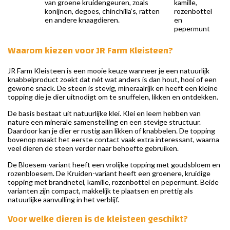
van groene kruidengeuren, zoals
kamille,
konijnen, degoes, chinchilla’s, ratten
rozenbottel
en andere knaagdieren.
en
pepermunt
Waarom kiezen voor JR Farm Kleisteen?
JR Farm Kleisteen is een mooie keuze wanneer je een natuurlijk
knabbelproduct zoekt dat nét wat anders is dan hout, hooi of een
gewone snack. De steen is stevig, mineraalrijk en heeft een kleine
topping die je dier uitnodigt om te snuffelen, likken en ontdekken.
De basis bestaat uit natuurlijke klei. Klei en leem hebben van
nature een minerale samenstelling en een stevige structuur.
Daardoor kan je dier er rustig aan likken of knabbelen. De topping
bovenop maakt het eerste contact vaak extra interessant, waarna
veel dieren de steen verder naar behoefte gebruiken.
De Bloesem-variant heeft een vrolijke topping met goudsbloem en
rozenbloesem. De Kruiden-variant heeft een groenere, kruidige
topping met brandnetel, kamille, rozenbottel en pepermunt. Beide
varianten zijn compact, makkelijk te plaatsen en prettig als
natuurlijke aanvulling in het verblijf.
Voor welke dieren is de kleisteen geschikt?