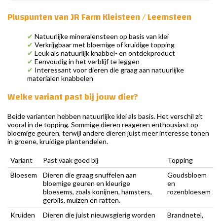
Pluspunten van JR Farm Kleisteen / Leemsteen
✔
Natuurlijke mineralensteen op basis van klei
✔
Verkrijgbaar met bloemige of kruidige topping
✔
Leuk als natuurlijk knabbel- en ontdekproduct
✔
Eenvoudig in het verblijf te leggen
✔
Interessant voor dieren die graag aan natuurlijke
materialen knabbelen
Welke variant past bij jouw dier?
Beide varianten hebben natuurlijke klei als basis. Het verschil zit
vooral in de topping. Sommige dieren reageren enthousiast op
bloemige geuren, terwijl andere dieren juist meer interesse tonen
in groene, kruidige plantendelen.
Variant
Past vaak goed bij
Topping
Bloesem
Dieren die graag snuffelen aan
Goudsbloem
bloemige geuren en kleurige
en
bloesems, zoals konijnen, hamsters,
rozenbloesem
gerbils, muizen en ratten.
Kruiden
Dieren die juist nieuwsgierig worden
Brandnetel,