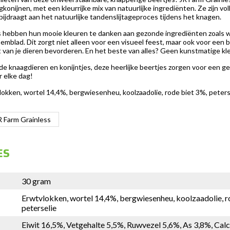
onijnen, met een kleurrijke mix van natuurlijke ingrediënten. Ze zijn voll
ijdraagt aan het natuurlijke tandenslijtageproces tijdens het knagen.
s hebben hun mooie kleuren te danken aan gezonde ingrediënten zoals wor
mblad. Dit zorgt niet alleen voor een visueel feest, maar ook voor een b
eit van je dieren bevorderen. En het beste van alles? Geen kunstmatige kl
fde knaagdieren en konijntjes, deze heerlijke beertjes zorgen voor een 
r elke dag!
lokken, wortel 14,4%, bergwiesenheu, koolzaadolie, rode biet 3%, peters
R Farm Grainless
ES
30 gram
Erwtvlokken, wortel 14,4%, bergwiesenheu, koolzaadolie, r
peterselie
Eiwit 16,5%, Vetgehalte 5,5%, Ruwvezel 5,6%, As 3,8%, Ca