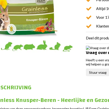
Altijd 
Voor 17
Klanten
Deel dit prod
Vraag over 
Heeft u een vr
wij helpen u gr
Stuur vraag
SCHRIJVING
inless Knusper-Beren - Heerlijke en Gezo
nieten van deze onweerstaanbare, knapperige beertjes! JR Farm Grainless