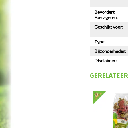
Bevordert
Foerageren:
Geschikt voor:
Type:
Bijzonderheden:
Disclaimer:
GERELATEE
JR Farm
Grainless Farmys
Pastinaak & Dille Sticks
€4,99