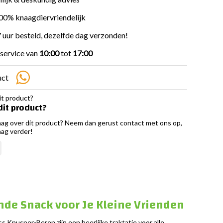
100% knaagdiervriendelijk
 uur besteld, dezelfde dag verzonden!
service van
10:00
tot
17:00
uct
dit product?
aag over dit product? Neem dan gerust contact met ons op,
aag verder!
nde Snack voor Je Kleine Vrienden
 Knusper-Beren zijn een heerlijke traktatie voor alle