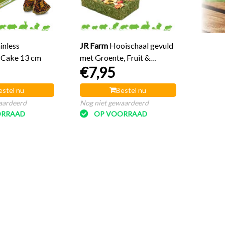
Nog ni
O
inless
JR Farm
Hooischaal gevuld
 Cake 13 cm
met Groente, Fruit &
€7,95
Bloemen
estel nu
Bestel nu
aardeerd
Nog niet gewaardeerd
ORRAAD
OP VOORRAAD