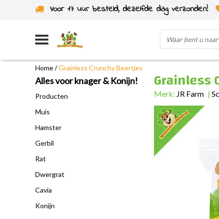
Voor 17 uur besteld, dezelfde dag verzonden!
Uit eigen voorraad verzonden
Home
/
Grainless Crunchy Beertjes
Grainless 
Alles voor knager & Konijn!
Merk:
JR Farm
|
Sc
Producten
Muis
Hamster
Gerbil
Rat
Dwergrat
Cavia
Konijn