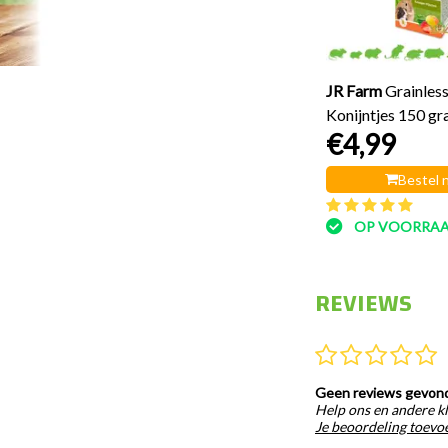
Bestel nu
Nog niet gewaardeerd
OP VOORRAAD
JR Farm
Grainles
Konijntjes 150 g
€4,99
Bestel 
OP VOORRA
REVIEWS
Geen reviews gevon
Help ons en andere kl
Je beoordeling toevo