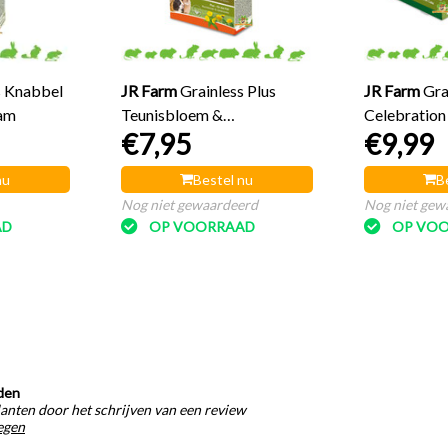
s Knabbel
JR Farm
Grainless Plus
JR Farm
Gra
ram
Teunisbloem &
Celebration
€7,95
€9,99
Paardenbloem Vacht
nu
Bestel nu
B
Nog niet gewaardeerd
Nog niet gew
AD
OP VOORRAAD
OP VO
den
anten door het schrijven van een review
egen