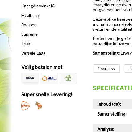
knaagdieren en dwergk
Knaagdierwinkel®
bergwiesenheu, wat b
Mealberry
Deze vrolijke beertje
aromatisch paardebloe
Rodipet
welzijn en de vitalit
Supreme
Perfect voor je gelie
natuurlijke keuze voo
Trixie
Samenstelling
: Erwtv
Versele-Laga
Veilig betalen met
Grainless
J
SPECIFICATI
Super snelle Levering!
Inhoud (ca):
Samenstelling:
Analyse: