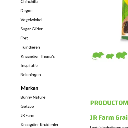
Chinchilla
Degoe
Vogelwinkel
Sugar Glider
Fret
Tuindieren
Knaagdier Thema's
Inspiratie
Beloningen
Merken
Bunny Nature
PRODUCTOM
Getzoo
JR Farm Gra
JR Farm
Knaagdier Kruidenier
Laat je huisdieren ge