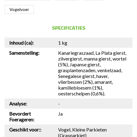
Vogelvoer
SPECIFICATIES
Inhoud (ca):
1 kg
Samenstelling:
Kanariegraszaad, La Plata gierst,
zilvergierst, manna gierst, wortel
(5%), Japanse gierst,
grasplantenzaden, venkelzaad,
Senegalese gierst, haver,
vlierbessen (2%), amarant,
kamillebloesem (1%),
oesterschelpen (0,6%).
Analyse:
-
Bevordert
Ja
Foerageren:
Geschikt voor::
Vogel, Kleine Parkieten
(Grasparkiet)