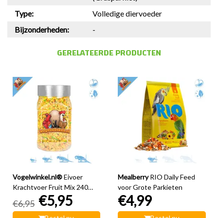
Type:
Volledige diervoeder
Bijzonderheden:
-
GERELATEERDE PRODUCTEN
Vogelwinkel.nl®
Eivoer
Mealberry
RIO Daily Feed
Krachtvoer Fruit Mix 240
voor Grote Parkieten
€5,95
€4,99
gram
€6,95
Bestel nu
Bestel nu