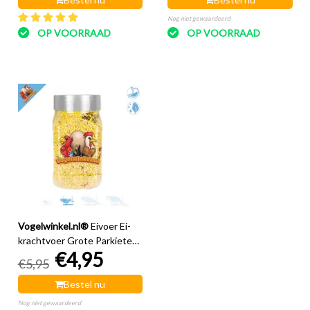
Nog niet gewaardeerd
OP VOORRAAD
OP VOORRAAD
Vogelwinkel.nl®
Eivoer Ei-
krachtvoer Grote Parkieten
€4,95
240 gram
€5,95
Bestel nu
Nog niet gewaardeerd