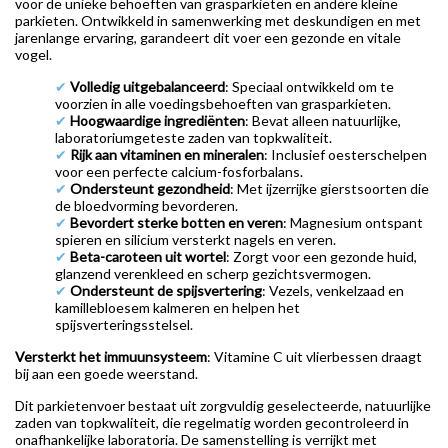
voor de unieke behoeften van grasparkieten en andere kleine
parkieten. Ontwikkeld in samenwerking met deskundigen en met
jarenlange ervaring, garandeert dit voer een gezonde en vitale
vogel.
✔
Volledig uitgebalanceerd
: Speciaal ontwikkeld om te
voorzien in alle voedingsbehoeften van grasparkieten.
✔
Hoogwaardige ingrediënten
: Bevat alleen natuurlijke,
laboratoriumgeteste zaden van topkwaliteit.
✔
Rijk aan vitaminen en mineralen
: Inclusief oesterschelpen
voor een perfecte calcium-fosforbalans.
✔
Ondersteunt gezondheid
: Met ijzerrijke gierstsoorten die
de bloedvorming bevorderen.
✔
Bevordert sterke botten en veren
: Magnesium ontspant
spieren en silicium versterkt nagels en veren.
✔
Beta-caroteen uit wortel
: Zorgt voor een gezonde huid,
glanzend verenkleed en scherp gezichtsvermogen.
✔
Ondersteunt de spijsvertering
: Vezels, venkelzaad en
kamillebloesem kalmeren en helpen het
spijsverteringsstelsel.
Versterkt het immuunsysteem
: Vitamine C uit vlierbessen draagt
bij aan een goede weerstand.
Dit parkietenvoer bestaat uit zorgvuldig geselecteerde, natuurlijke
zaden van topkwaliteit, die regelmatig worden gecontroleerd in
onafhankelijke laboratoria. De samenstelling is verrijkt met