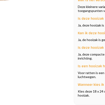
Wat is het versc
Deze kleinere vari
toegangspunten vo
Is deze hooizak 
Ja, deze hooizak i
Kan ik deze hoo
Ja, de hooizak is g
Is deze hooizak 
Ja, deze compacte 
inrichting.
Is een hooizak h
Voor ratten is een 
luchtwegen.
Wanneer kies ik 
Kies deze 18 x 24 
hooizak.