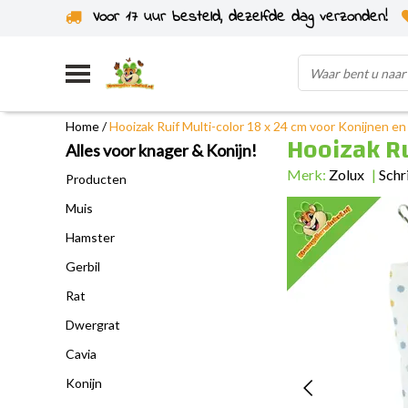
Voor 17 uur besteld, dezelfde dag verzonden!
Uit eigen voorraad verzonden
Home
/
Hooizak Ruif Multi-color 18 x 24 cm voor Konijnen en
Hooizak Ru
Alles voor knager & Konijn!
Merk:
Zolux
|
Schr
Producten
Muis
Hamster
Gerbil
Rat
Dwergrat
Cavia
Konijn