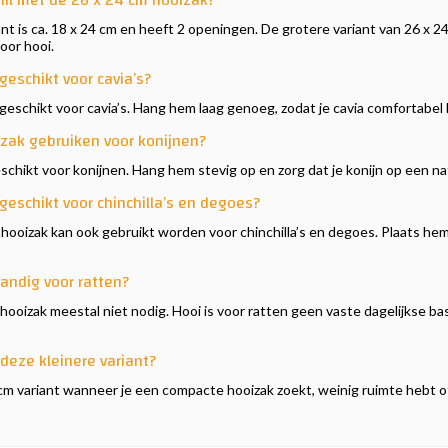
hil met de 26 x 24 cm hooizak?
ant is ca. 18 x 24 cm en heeft 2 openingen. De grotere variant van 26 x
or hooi.
geschikt voor cavia’s?
s geschikt voor cavia’s. Hang hem laag genoeg, zodat je cavia comfortabel 
izak gebruiken voor konijnen?
eschikt voor konijnen. Hang hem stevig op en zorg dat je konijn op een nat
geschikt voor chinchilla’s en degoes?
hooizak kan ook gebruikt worden voor chinchilla’s en degoes. Plaats he
andig voor ratten?
hooizak meestal niet nodig. Hooi is voor ratten geen vaste dagelijkse basi
deze kleinere variant?
cm variant wanneer je een compacte hooizak zoekt, weinig ruimte hebt o