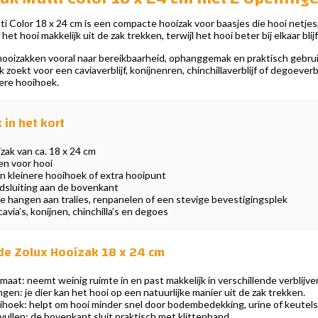
i Color 18 x 24 cm is een compacte hooizak voor baasjes die hooi netjes,
het hooi makkelijk uit de zak trekken, terwijl het hooi beter bij elkaar bli
 hooizakken vooral naar bereikbaarheid, ophanggemak en praktisch gebruik 
oekt voor een caviaverblijf, konijnenren, chinchillaverblijf of degoeverbl
nere hooihoek.
in het kort
ak van ca. 18 x 24 cm
en voor hooi
n kleinere hooihoek of extra hooipunt
dsluiting aan de bovenkant
e hangen aan tralies, renpanelen of een stevige bevestigingsplek
avia’s, konijnen, chinchilla’s en degoes
de Zolux Hooizak 18 x 24 cm
aat: neemt weinig ruimte in en past makkelijk in verschillende verblijve
en: je dier kan het hooi op een natuurlijke manier uit de zak trekken.
hoek: helpt om hooi minder snel door bodembedekking, urine of keutels 
vullen: de bovenkant sluit praktisch met klittenband.