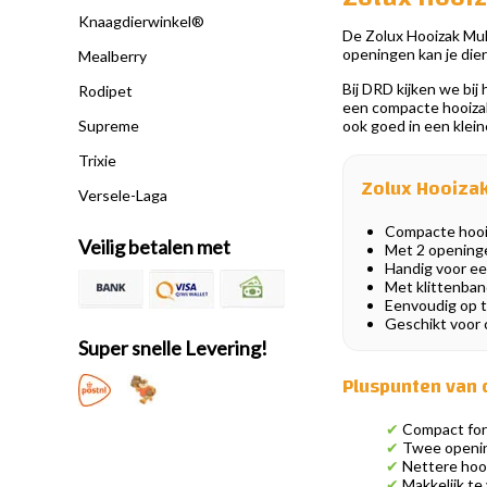
Knaagdierwinkel®
De Zolux Hooizak Mult
openingen kan je dier 
Mealberry
Bij DRD kijken we bij
Rodipet
een compacte hooizak z
Supreme
ook goed in een klei
Trixie
Zolux Hooizak 
Versele-Laga
Compacte hooiz
Veilig betalen met
Met 2 opening
Handig voor ee
Met klittenban
Eenvoudig op t
Geschikt voor c
Super snelle Levering!
Pluspunten van 
✔
Compact form
✔
Twee opening
✔
Nettere hooi
✔
Makkelijk te 