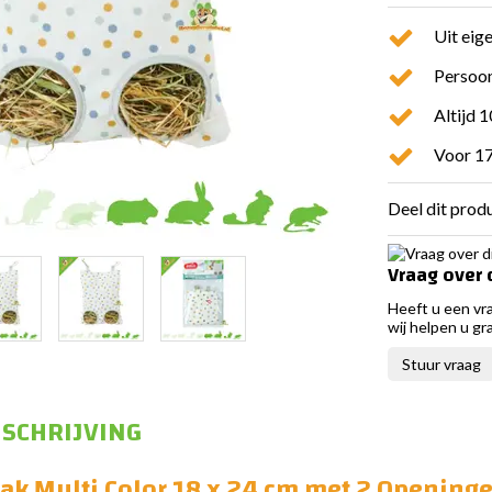
Uit eig
Persoon
Altijd 
Voor 17
Deel dit prod
Vraag over 
Heeft u een vr
wij helpen u gr
Stuur vraag
SCHRIJVING
ak Multi Color 18 x 24 cm met 2 Opening