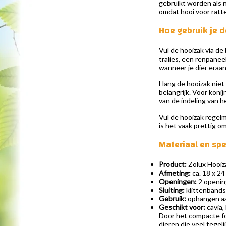
gebruikt worden als n
omdat hooi voor ratte
Hoe gebruik je 
Vul de hooizak via d
tralies, een renpanee
wanneer je dier eraan
Hang de hooizak niet 
belangrijk. Voor koni
van de indeling van he
Vul de hooizak regelm
is het vaak prettig o
Materiaal en spe
Product:
Zolux Hooiza
Afmeting:
ca. 18 x 24
Openingen:
2 openin
Sluiting:
klittenbands
Gebruik:
ophangen aan
Geschikt voor:
cavia, 
Door het compacte for
dieren die veel tegel