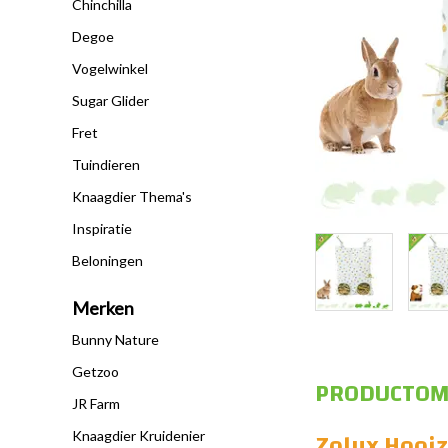
Chinchilla
Degoe
Vogelwinkel
Sugar Glider
Fret
Tuindieren
Knaagdier Thema's
Inspiratie
Beloningen
Merken
Bunny Nature
Getzoo
PRODUCTOM
JR Farm
Zolux Hooiz
Knaagdier Kruidenier