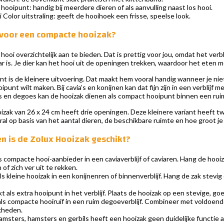
a hooipunt: handig bij meerdere dieren of als aanvulling naast los hooi.
i Color uitstraling: geeft de hooihoek een frisse, speelse look.
voor een compacte hooizak?
ooi overzichtelijk aan te bieden. Dat is prettig voor jou, omdat het verbli
r is. Je dier kan het hooi uit de openingen trekken, waardoor het eten m
nt is de kleinere uitvoering. Dat maakt hem vooral handig wanneer je niet
oipunt wilt maken. Bij cavia’s en konijnen kan dat fijn zijn in een verbli
la’s en degoes kan de hooizak dienen als compact hooipunt binnen een ruim
izak van 26 x 24 cm heeft drie openingen. Deze kleinere variant heeft t
ral op basis van het aantal dieren, de beschikbare ruimte en hoe groot j
en is de Zolux Hooizak geschikt?
s compacte hooi-aanbieder in een caviaverblijf of caviaren. Hang de hooiz
of zich ver uit te rekken.
s kleine hooizak in een konijnenren of binnenverblijf. Hang de zak stevig 
t als extra hooipunt in het verblijf. Plaats de hooizak op een stevige, go
ls compacte hooiruif in een ruim degoeverblijf. Combineer met voldoend
kheden.
sters, hamsters en gerbils heeft een hooizak geen duidelijke functie al