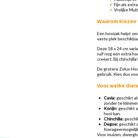
✔
Fijn als extr
✔
Vrolijke Mult
Waarom kiezen 
Een hooizak helpt om h
vaste plek beschikbaa
Deze 18 x 24 cm varia
ruif nog een extra ho
creëert. Bij chinchil
De grotere Zolux Hoo
gebruik. Kies dus voo
Voor welke dier
Cavia:
geschikt al
zonder te klimmen 
Konijn:
geschikt al
hooi kan.
Chinchilla:
geschik
Degoe:
geschikt a
foerageermogelij
Voor muizen, dwergham