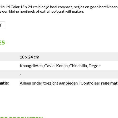
Multi Color 18 x 24 cm bied je hooi compact, netjes en goed bereikbaar aa
 een kleine hooihoek of extra hooipunt wilt maken.
f
ES
18 x 24 cm
Knaagdieren, Cavia, Konijn, Chinchilla, Degoe
-
atie:
Alleen onder toezicht aanbieden | Controleer regelmati