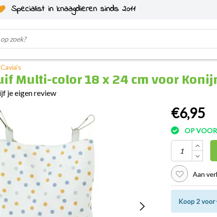
Specialist in knaagdieren sinds 2011
 Cavia's
if Multi-color 18 x 24 cm voor Konij
ijf je eigen review
€6,95
OP VOO
Aan ver
Koop 2 voor 