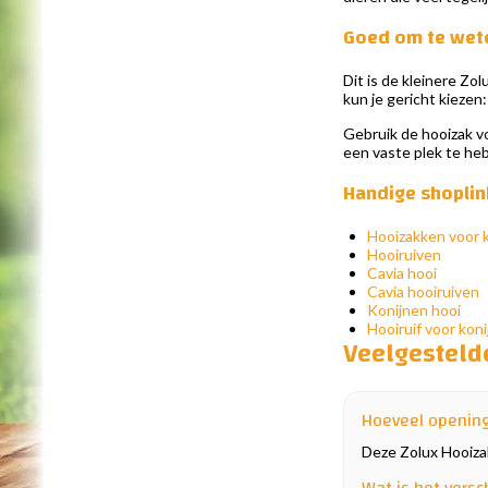
Goed om te wet
Dit is de kleinere Zo
kun je gericht kiezen
Gebruik de hooizak vo
een vaste plek te heb
Handige shoplin
Hooizakken voor 
Hooiruiven
Cavia hooi
Cavia hooiruiven
Konijnen hooi
Hooiruif voor kon
Veelgesteld
Hoeveel opening
Deze Zolux Hooizak