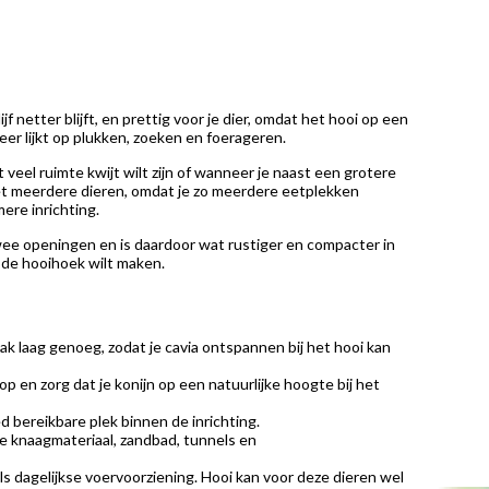
jf netter blijft, en prettig voor je dier, omdat het hooi op een
eer lijkt op plukken, zoeken en foerageren.
 veel ruimte kwijt wilt zijn of wanneer je naast een grotere
jf met meerdere dieren, omdat je zo meerdere eetplekken
ere inrichting.
wee openingen en is daardoor wat rustiger en compacter in
e de hooihoek wilt maken.
ak laag genoeg, zodat je cavia ontspannen bij het hooi kan
op en zorg dat je konijn op een natuurlijke hoogte bij het
ed bereikbare plek binnen de inrichting.
e knaagmateriaal, zandbad, tunnels en
s dagelijkse voervoorziening. Hooi kan voor deze dieren wel