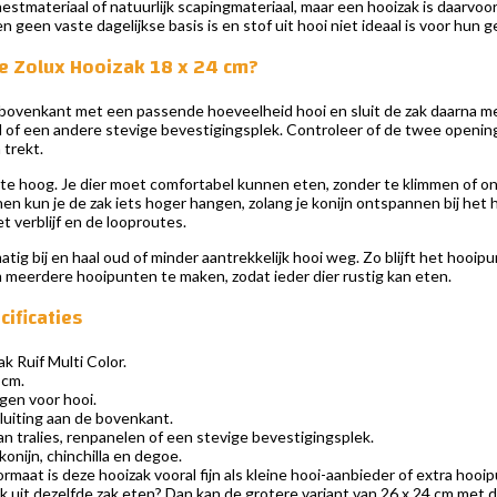
estmateriaal of natuurlijk scapingmateriaal, maar een hooizak is daarvoor
n geen vaste dagelijkse basis is en stof uit hooi niet ideaal is voor hun
de Zolux Hooizak 18 x 24 cm?
e bovenkant met een passende hoeveelheid hooi en sluit de zak daarna me
l of een andere stevige bevestigingsplek. Controleer of de twee openinge
 trekt.
te hoog. Je dier moet comfortabel kunnen eten, zonder te klimmen of onnat
jnen kun je de zak iets hoger hangen, zolang je konijn ontspannen bij het h
t verblijf en de looproutes.
atig bij en haal oud of minder aantrekkelijk hooi weg. Zo blijft het hoo
m meerdere hooipunten te maken, zodat ieder dier rustig kan eten.
cificaties
k Ruif Multi Color.
 cm.
gen voor hooi.
luiting aan de bovenkant.
 tralies, renpanelen of een stevige bevestigingsplek.
konijn, chinchilla en degoe.
maat is deze hooizak vooral fijn als kleine hooi-aanbieder of extra hooip
ijk uit dezelfde zak eten? Dan kan de grotere variant van 26 x 24 cm met d