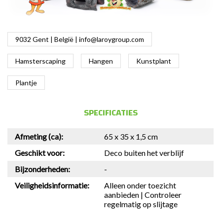
9032 Gent | België |
info@laroygroup.com
Hamsterscaping
Hangen
Kunstplant
Plantje
SPECIFICATIES
Afmeting (ca):
65 x 35 x 1,5 cm
Geschikt voor:
Deco buiten het verblijf
Bijzonderheden:
-
Veiligheidsinformatie:
Alleen onder toezicht
aanbieden | Controleer
regelmatig op slijtage