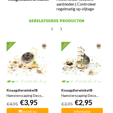
aanbieden | Controleer
regelmatig op slijtage
GERELATEERDE PRODUCTEN
Knaagdierwinkel®
Knaagdierwinkel®
Hamsterscaping Deco
Hamsterscaping Deco
€3,95
€2,95
Houten Slee 9 cm
Houten Wegwijzer 12 cm
€4,95
€3,95
Bestel nu
Informatie