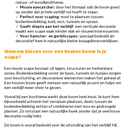
natuur- of woodlandthema.
✔
Mooie eyecatcher:
door het formaat valt de boom goed
op zonder dat je hele verblijf vol hoeft te staan.
✔
Perfect voor scaping:
mooi te plaatsen tussen
bodembedekking, kurk, mos, tunnels en sprays.
✔
Geeft diepte aan het verblijf:
een verticale decoratie
maakt een scape vaak minder vlak en visueel interessanter.
✔
Voor hamster- en gerbilscapes:
speciaal bedoeld als
decoratief item in natuurlijke kleine-knaagdierenverblijven.
Waarom kiezen voor een houten boom in je
scape?
Een mooie scape bestaat uit lagen, structuren en herkenbare
zones. Bodembedekking vormt de basis, tunnels en huisjes zorgen
voor beschutting, en decoratieve elementen maken het geheel af.
Een houten boom geeft meteen een natuurlijk accent en helpt om
een verblijf meer sfeer te geven.
Vooral bij een bosthema werkt deze boom heel mooi. Je kunt hem
bijvoorbeeld achterin het terrarium plaatsen, deels tussen de
bodembedekking zetten of combineren met mos en gedroogde
planten. Zo ontstaat een natuurlijke hoek zonder dat je veel losse
decoratie nodig hebt.
De boom is vooral bedoeld voor de uitstraling van het verblijf. Hij