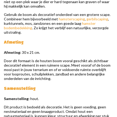
niet op een plek waar je dier er hard tegenaan kan graven of waar
hij makkelijk kan omvallen.
Gebruik de boom als decoratief onderdeel van een grotere scape.
Combineer hem bijvoorbeeld met
hamsterscaping
,
gerbilscaping
,
kurktunnels, mos, zandzones en een goede laag
hamster
bodembedekking
. Zo krijgt het verblijf een natuurlijke, verzorgde
uitstraling.
Afmeting
Afmeting:
30 x 21 cm.
Door dit formaat is de houten boom vooral geschikt als zichtbaar
decoratief element in een ruimere scape. Meet vooraf of de boom
mooi past in jouw terrarium en of er voldoende ruimte overblijft
voor looproutes, schuilplekken, zandbad en andere belangrijke
onderdelen van de inrichting.
Samenstelling
Samenstelling:
hout.
Dit product is bedoeld als decoratie. Het is geen voeding, geen
nestmateriaal en geen knaagproduct. Omdat hout een
natuurmateriaal is, kunnen kleur, structuur en afwerking per stuk