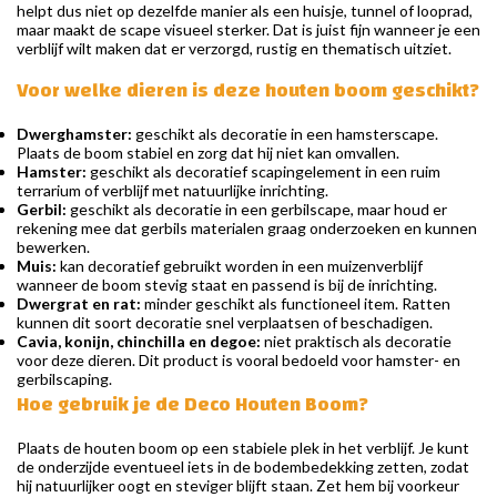
helpt dus niet op dezelfde manier als een huisje, tunnel of looprad,
maar maakt de scape visueel sterker. Dat is juist fijn wanneer je een
verblijf wilt maken dat er verzorgd, rustig en thematisch uitziet.
Voor welke dieren is deze houten boom geschikt?
Dwerghamster:
geschikt als decoratie in een hamsterscape.
Plaats de boom stabiel en zorg dat hij niet kan omvallen.
Hamster:
geschikt als decoratief scapingelement in een ruim
terrarium of verblijf met natuurlijke inrichting.
Gerbil:
geschikt als decoratie in een gerbilscape, maar houd er
rekening mee dat gerbils materialen graag onderzoeken en kunnen
bewerken.
Muis:
kan decoratief gebruikt worden in een muizenverblijf
wanneer de boom stevig staat en passend is bij de inrichting.
Dwergrat en rat:
minder geschikt als functioneel item. Ratten
kunnen dit soort decoratie snel verplaatsen of beschadigen.
Cavia, konijn, chinchilla en degoe:
niet praktisch als decoratie
voor deze dieren. Dit product is vooral bedoeld voor hamster- en
gerbilscaping.
Hoe gebruik je de Deco Houten Boom?
Plaats de houten boom op een stabiele plek in het verblijf. Je kunt
de onderzijde eventueel iets in de bodembedekking zetten, zodat
hij natuurlijker oogt en steviger blijft staan. Zet hem bij voorkeur