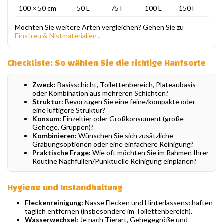
100 × 50 cm
50 L
75 l
100 L
150 l
Möchten Sie weitere Arten vergleichen? Gehen Sie zu
Einstreu & Nistmaterialien
.
Checkliste: So wählen Sie die richtige Hanfsorte
Zweck:
Basisschicht, Toilettenbereich, Plateaubasis
oder Kombination aus mehreren Schichten?
Struktur:
Bevorzugen Sie eine feine/kompakte oder
eine luftigere Struktur?
Konsum:
Einzeltier oder Großkonsument (große
Gehege, Gruppen)?
Kombinieren:
Wünschen Sie sich zusätzliche
Grabungsoptionen oder eine einfachere Reinigung?
Praktische Frage:
Wie oft möchten Sie im Rahmen Ihrer
Routine Nachfüllen/Punktuelle Reinigung einplanen?
Hygiene und Instandhaltung
Fleckenreinigung:
Nasse Flecken und Hinterlassenschaften
täglich entfernen (insbesondere im Toilettenbereich).
Wasserwechsel:
Je nach Tierart, Gehegegröße und