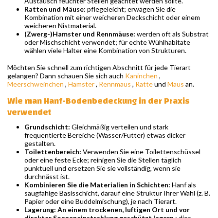
Austausch feuchter Stellen geachtet werden sollte.
Ratten und Mäuse:
pflegeleicht; erwägen Sie die
Kombination mit einer weicheren Deckschicht oder einem
weicheren Nistmaterial.
(Zwerg-)Hamster und Rennmäuse:
werden oft als Substrat
oder Mischschicht verwendet; für echte Wühlhabitate
wählen viele Halter eine Kombination von Strukturen.
Möchten Sie schnell zum richtigen Abschnitt für jede Tierart
gelangen? Dann schauen Sie sich auch
Kaninchen
,
Meerschweinchen
,
Hamster
,
Rennmaus
,
Ratte
und
Maus
an.
Wie man Hanf-Bodenbedeckung in der Praxis
verwendet
Grundschicht:
Gleichmäßig verteilen und stark
frequentierte Bereiche (Wasser/Futter) etwas dicker
gestalten.
Toilettenbereich:
Verwenden Sie eine Toilettenschüssel
oder eine feste Ecke; reinigen Sie die Stellen täglich
punktuell und ersetzen Sie sie vollständig, wenn sie
durchnässt ist.
Kombinieren Sie die Materialien in Schichten:
Hanf als
saugfähige Basisschicht, darauf eine Struktur Ihrer Wahl (z. B.
Papier oder eine Buddelmischung), je nach Tierart.
Lagerung: An einem trockenen, luftigen Ort und vor
direkter Sonneneinstrahlung geschützt lagern
; dies