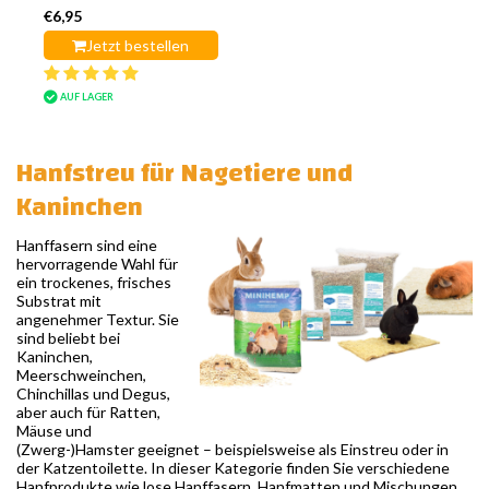
€6,95
Jetzt bestellen
AUF LAGER
Hanfstreu für Nagetiere und
Kaninchen
Hanffasern sind eine
hervorragende Wahl für
ein trockenes, frisches
Substrat mit
angenehmer Textur. Sie
sind beliebt bei
Kaninchen,
Meerschweinchen,
Chinchillas und Degus,
aber auch für Ratten,
Mäuse und
(Zwerg-)Hamster geeignet – beispielsweise als Einstreu oder in
der Katzentoilette. In dieser Kategorie finden Sie verschiedene
Hanfprodukte wie lose Hanffasern, Hanfmatten und Mischungen.