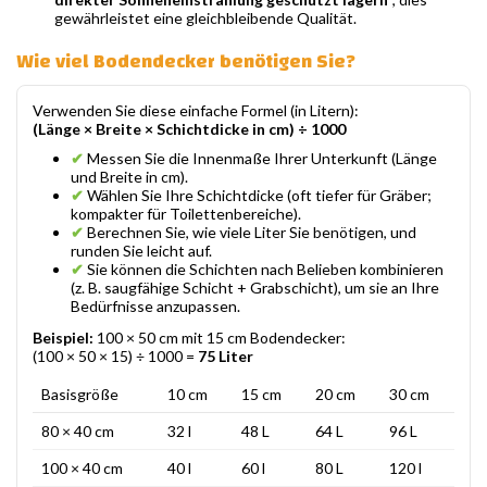
gewährleistet eine gleichbleibende Qualität.
Wie viel Bodendecker benötigen Sie?
Verwenden Sie diese einfache Formel (in Litern):
(Länge × Breite × Schichtdicke in cm) ÷ 1000
✔
Messen Sie die Innenmaße Ihrer Unterkunft (Länge
und Breite in cm).
✔
Wählen Sie Ihre Schichtdicke (oft tiefer für Gräber;
kompakter für Toilettenbereiche).
✔
Berechnen Sie, wie viele Liter Sie benötigen, und
runden Sie leicht auf.
✔
Sie können die Schichten nach Belieben kombinieren
(z. B. saugfähige Schicht + Grabschicht), um sie an Ihre
Bedürfnisse anzupassen.
Beispiel:
100 × 50 cm mit 15 cm Bodendecker:
(100 × 50 × 15) ÷ 1000 =
75 Liter
Basisgröße
10 cm
15 cm
20 cm
30 cm
80 × 40 cm
32 l
48 L
64 L
96 L
100 × 40 cm
40 l
60 l
80 L
120 l