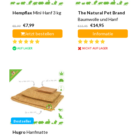
Hempflax
Mini-Hanf 3 kg
The Natural Pet Brand
Baumwolle und Hanf
€7,99
€14,95
€8,99
€15,95
Jetzt bestellen
Informatie
AUF LAGER
NICHT AUF LAGER
Bestseller
Hugro
Hanfmatte