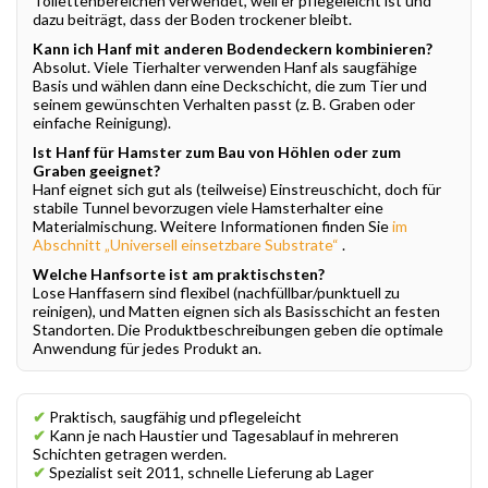
Toilettenbereichen verwendet, weil er pflegeleicht ist und
dazu beiträgt, dass der Boden trockener bleibt.
Kann ich Hanf mit anderen Bodendeckern kombinieren?
Absolut. Viele Tierhalter verwenden Hanf als saugfähige
Basis und wählen dann eine Deckschicht, die zum Tier und
seinem gewünschten Verhalten passt (z. B. Graben oder
einfache Reinigung).
Ist Hanf für Hamster zum Bau von Höhlen oder zum
Graben geeignet?
Hanf eignet sich gut als (teilweise) Einstreuschicht, doch für
stabile Tunnel bevorzugen viele Hamsterhalter eine
Materialmischung. Weitere Informationen finden Sie
im
Abschnitt „Universell einsetzbare Substrate“
.
Welche Hanfsorte ist am praktischsten?
Lose Hanffasern sind flexibel (nachfüllbar/punktuell zu
reinigen), und Matten eignen sich als Basisschicht an festen
Standorten. Die Produktbeschreibungen geben die optimale
Anwendung für jedes Produkt an.
✔
Praktisch, saugfähig und pflegeleicht
✔
Kann je nach Haustier und Tagesablauf in mehreren
Schichten getragen werden.
✔
Spezialist seit 2011, schnelle Lieferung ab Lager