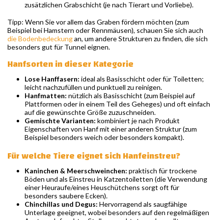
zusätzlichen Grabschicht (je nach Tierart und Vorliebe).
Tipp: Wenn Sie vor allem das Graben fördern möchten (zum
Beispiel bei Hamstern oder Rennmäusen), schauen Sie sich auch
die Bodenbedeckung
an, um andere Strukturen zu finden, die sich
besonders gut für Tunnel eignen.
Hanfsorten in dieser Kategorie
Lose Hanffasern:
ideal als Basisschicht oder für Toiletten;
leicht nachzufüllen und punktuell zu reinigen.
Hanfmatten:
nützlich als Basisschicht (zum Beispiel auf
Plattformen oder in einem Teil des Geheges) und oft einfach
auf die gewünschte Größe zuzuschneiden.
Gemischte Varianten:
kombiniert je nach Produkt
Eigenschaften von Hanf mit einer anderen Struktur (zum
Beispiel besonders weich oder besonders kompakt).
Für welche Tiere eignet sich Hanfeinstreu?
Kaninchen & Meerschweinchen:
praktisch für trockene
Böden und als Einstreu in Katzentoiletten (die Verwendung
einer Heuraufe/eines Heuschütchens sorgt oft für
besonders saubere Ecken).
Chinchillas und Degus:
Hervorragend als saugfähige
Unterlage geeignet, wobei besonders auf den regelmäßigen