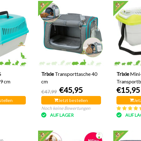
S
Trixie
Transporttasche 40
Trixie
Mini
39 cm
cm
Transport
€45,95
€15,95
40 cm
€47,99
stellen
Jetzt bestellen
Jet
Noch keine Bewertungen
AUF LAGER
AUF LA