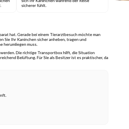
achen
sich Ihr Kaninchen während der Reise
.
sicherer fühlt.
 parat hat. Gerade bei einem Tierarztbesuch möchte man
n Sie Ihr Kaninchen sicher anheben, tragen und
che herumliegen muss.
erden. Die richtige Transportbox hilft, die Situation
eichend Belüftung. Für Sie als Besitzer ist es praktischer, da
nft.