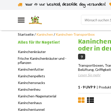
Voor 17 uur besteld, dezelfde dag verzonden!
Startseite
/
Kaninchen
/
Kaninchen-Transportbox
Kaninchen-
Alles für Ihr Nagetier!
oder in de
Kaninchenkräuter
9
Frische Kaninchenkräuter und -
pflanzen
Transportboxen, Tran
Kaninchenfutter
Belüftung, Griffigke
Lesen Sie mehr
Kaninchenpellets
Kaninchensnacks
1 - 9 UVP 9
| Produk
Kaninchenheu
Kaninchen-Nagematerial
Kaninchenhaus
Kaninchentunnel