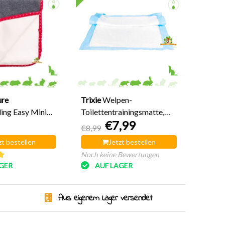
ure
Trixie
Welpen-
ng Easy Mini
Toilettentrainingsmatte,
€7,99
Windel-Pipi-Matte
€8,99
zt bestellen
Jetzt bestellen
Noch keine Bewertungen
GER
AUF LAGER
Aus eigenem Lager versendet