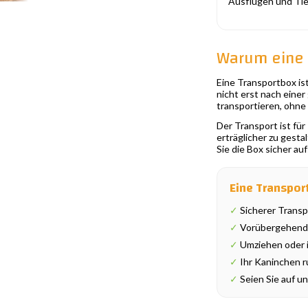
Ausflügen und Tie
Warum eine T
Eine Transportbox is
nicht erst nach eine
transportieren, ohne
Der Transport ist für
erträglicher zu gesta
Sie die Box sicher au
Eine Transport
✓
Sicherer Transp
✓
Vorübergehender
✓
Umziehen oder 
✓
Ihr Kaninchen ru
✓
Seien Sie auf u