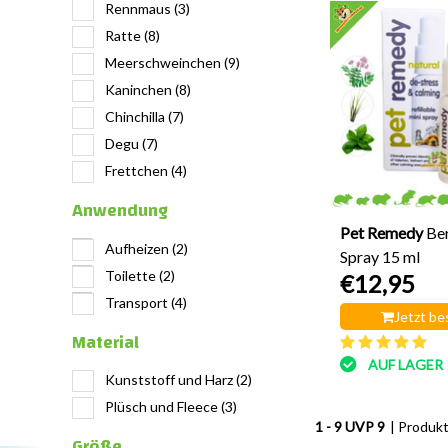
Rennmaus
(3)
Ratte
(8)
Meerschweinchen
(9)
Kaninchen
(8)
Chinchilla
(7)
Degu
(7)
Frettchen
(4)
Anwendung
Pet Remedy
Be
Aufheizen
(2)
Spray 15 ml
Toilette
(2)
€12,95
Transport
(4)
Jetzt be
Material
AUF LAGER
Kunststoff und Harz
(2)
Plüsch und Fleece
(3)
1 - 9 UVP 9
| Produk
Größe