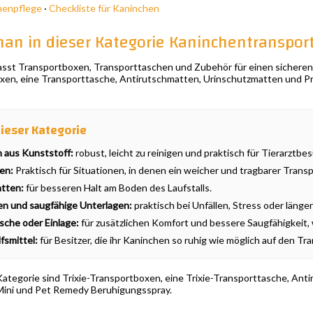
henpflege
·
Checkliste für Kaninchen
man in dieser Kategorie Kaninchentranspor
asst Transportboxen, Transporttaschen und Zubehör für einen sichere
en, eine Transporttasche, Antirutschmatten, Urinschutzmatten und Pro
dieser Kategorie
 aus Kunststoff:
robust, leicht zu reinigen und praktisch für Tierarztbe
en:
Praktisch für Situationen, in denen ein weicher und tragbarer Trans
tten:
für besseren Halt am Boden des Laufstalls.
en und saugfähige Unterlagen:
praktisch bei Unfällen, Stress oder länge
che oder Einlage:
für zusätzlichen Komfort und bessere Saugfähigkeit,
fsmittel:
für Besitzer, die ihr Kaninchen so ruhig wie möglich auf den T
 Kategorie sind Trixie-Transportboxen, eine Trixie-Transporttasche, An
ini und Pet Remedy Beruhigungsspray.