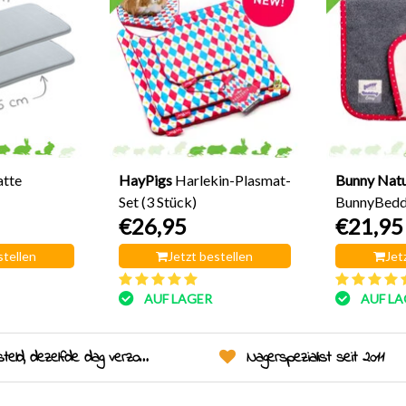
atte
HayPigs
Harlekin-Plasmat-
Bunny Nat
Set (3 Stück)
BunnyBeddi
€26,95
€21,95
48 cm
stellen
Jetzt bestellen
Jet
AUF LAGER
AUF LA
eld, dezelfde dag verzonden!
Nagerspezialist seit 2011