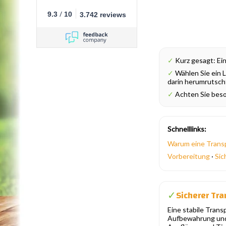
/
9.3
10
3.742 reviews
✓
Kurz gesagt: Ein
✓
Wählen Sie ein L
darin herumrutsch
✓
Achten Sie beso
Schnelllinks:
Warum eine Trans
Vorbereitung
·
Sic
Sicherer Tra
✓
Eine stabile Trans
Aufbewahrung und 