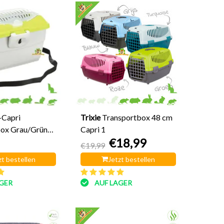
-Capri
Trixie
Transportbox 48 cm
box Grau/Grün
Capri 1
€18,99
€19,99
zt bestellen
Jetzt bestellen
GER
AUF LAGER