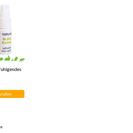
ruhigendes
stellen
te