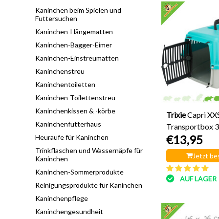
Kaninchen beim Spielen und
Futtersuchen
Kaninchen-Hängematten
Kaninchen-Bagger-Eimer
Kaninchen-Einstreumatten
Kaninchenstreu
Kaninchentoiletten
Kaninchen-Toilettenstreu
Kaninchenkissen & -körbe
Trixie
Capri XX
Kaninchenfutterhaus
Transportbox 
€13,95
Heuraufe für Kaninchen
Trinkflaschen und Wassernäpfe für
Jetzt be
Kaninchen
Kaninchen-Sommerprodukte
AUF LAGER
Reinigungsprodukte für Kaninchen
Kaninchenpflege
Kaninchengesundheit