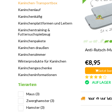
Kaninchen-Transportbox
Kaninchenlauf
Kaninchenkäfig
Kaninchenplattformen und Leitern
Kaninchentraining &
Futtersuchspielzeug
Kaninchenpakete
Kaninchen draußen
Anti-Rutsch-M
Kaninchenzimmer
€8,95
Winterprodukte für Kaninchen
Kaninchengeschenke
Jetzt be
Kanincheninformationen
AUF LAGER
Tierarten
Maus
(3)
Voor 17 uur best
Zwerghamster
(3)
Hamster
(3)