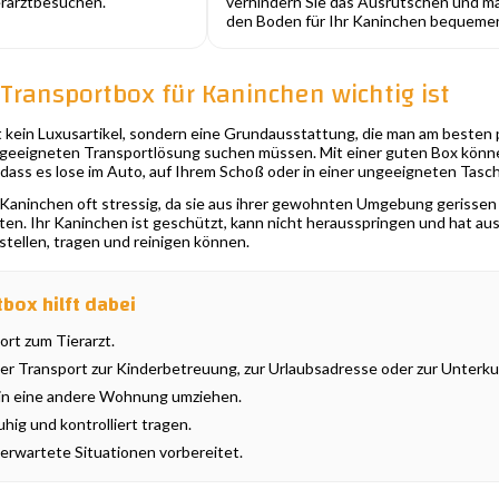
rarztbesuchen.
verhindern Sie das Ausrutschen und m
den Boden für Ihr Kaninchen bequemer
ransportbox für Kaninchen wichtig ist
t kein Luxusartikel, sondern eine Grundausstattung, die man am besten
r geeigneten Transportlösung suchen müssen. Mit einer guten Box könne
 dass es lose im Auto, auf Ihrem Schoß oder in einer ungeeigneten Tas
 Kaninchen oft stressig, da sie aus ihrer gewohnten Umgebung gerissen w
lten. Ihr Kaninchen ist geschützt, kann nicht herausspringen und hat ausr
fstellen, tragen und reinigen können.
box hilft dabei
ort zum Tierarzt.
 Transport zur Kinderbetreuung, zur Urlaubsadresse oder zur Unterku
in eine andere Wohnung umziehen.
hig und kontrolliert tragen.
nerwartete Situationen vorbereitet.