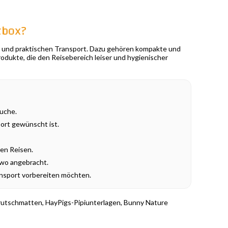
tbox?
n und praktischen Transport. Dazu gehören kompakte und
dukte, die den Reisebereich leiser und hygienischer
suche.
port gewünscht ist.
ren Reisen.
 wo angebracht.
ransport vorbereiten möchten.
tirutschmatten, HayPigs-Pipiunterlagen, Bunny Nature