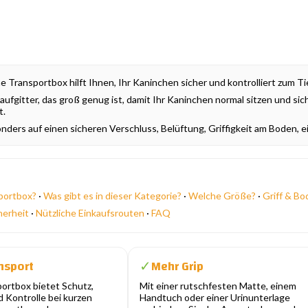
e Transportbox hilft Ihnen, Ihr Kaninchen sicher und kontrolliert zum Tie
aufgitter, das groß genug ist, damit Ihr Kaninchen normal sitzen und si
t.
nders auf einen sicheren Verschluss, Belüftung, Griffigkeit am Boden,
portbox?
·
Was gibt es in dieser Kategorie?
·
Welche Größe?
·
Griff & B
herheit
·
Nützliche Einkaufsrouten
·
FAQ
nsport
Mehr Grip
✓
portbox bietet Schutz,
Mit einer rutschfesten Matte, einem
Kontrolle bei kurzen
Handtuch oder einer Urinunterlage