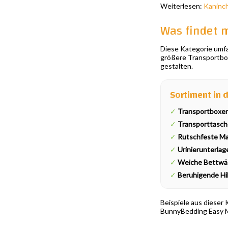
Weiterlesen:
Kaninc
Was findet 
Diese Kategorie umf
größere Transportbox
gestalten.
Sortiment in 
✓
Transportboxen
✓
Transporttasch
✓
Rutschfeste Ma
✓
Urinierunterlag
✓
Weiche Bettwäs
✓
Beruhigende Hil
Beispiele aus dieser
BunnyBedding Easy M