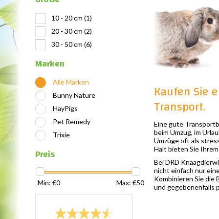
10 - 20 cm
(1)
20 - 30 cm
(2)
30 - 50 cm
(6)
Marken
Alle Marken
Kaufen Sie e
Bunny Nature
Transport.
HayPigs
Pet Remedy
Eine gute Transportbo
beim Umzug, im Urlau
Trixie
Umzüge oft als stress
Halt bieten Sie Ihre
Preis
Bei DRD Knaagdierwin
nicht einfach nur ein
Kombinieren Sie die 
Min: €
0
Max: €
50
und gegebenenfalls 