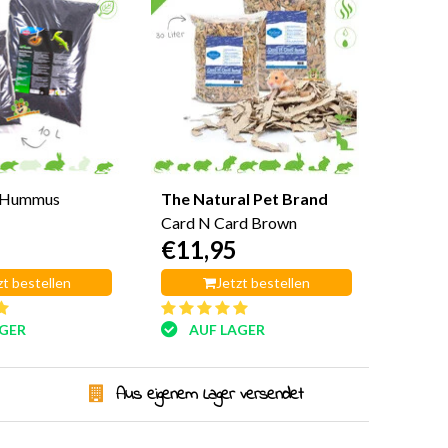
-Hummus
The Natural Pet Brand
Card N Card Brown
€11,95
zt bestellen
Jetzt bestellen
AGER
AUF LAGER
Aus eigenem Lager versendet