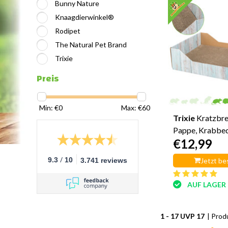
Bunny Nature
Knaagdierwinkel®
Rodipet
The Natural Pet Brand
Trixie
Preis
Min: €
0
Max: €
60
Trixie
Kratzbre
Pappe, Krabbed
€12,99
/
9.3
10
Jetzt be
3.741 reviews
AUF LAGER
1 - 17 UVP 17
| Prod