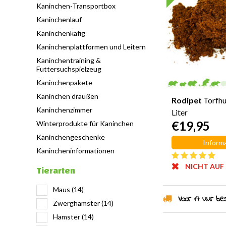
Kaninchen-Transportbox
Kaninchenlauf
Kaninchenkäfig
Kaninchenplattformen und Leitern
Kaninchentraining &
Futtersuchspielzeug
Kaninchenpakete
Kaninchen draußen
Rodipet
Torfh
Kaninchenzimmer
Liter
€19,95
Winterprodukte für Kaninchen
Kaninchengeschenke
Informa
Kanincheninformationen
NICHT AUF
Tierarten
Maus
(14)
Voor 17 uur best
Zwerghamster
(14)
Hamster
(14)