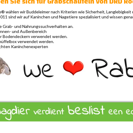
en Sie sich für Grabschaufeln von DRD R
 wählen wir Buddeleimer nach Kriterien wie Sicherheit, Langlebigkeit u
2011 sind wir auf Kaninchen und Nagetiere spezialisiert und wissen ge
he Grab- und Nahrungssuchverhalten an.
 Innen- und Außenbereich
er Bodendeckern verwendet werden.
nüffelbox verwendet werden.
chten Kaninchenexperten