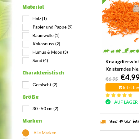
Material
Holz
(1)
Papier und Pappe
(9)
Baumwolle
(1)
Kokosnuss
(2)
Humus & Moos
(3)
Sand
(4)
Knaagdierwin
Knisterndes Ne
Charakteristisch
€4,9
200 Gramm
€6,95
Gemischt
(2)
Jetzt be
Größe
AUF LAGER
30 - 50 cm
(2)
Marken
Voor 17 uur best
Alle Marken