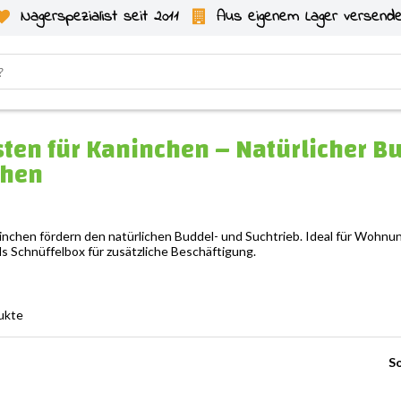
Nagerspezialist seit 2011
Aus eigenem Lager versend
ten für Kaninchen – Natürlicher B
chen
nchen fördern den natürlichen Buddel- und Suchtrieb. Ideal für Wohn
ls Schnüffelbox für zusätzliche Beschäftigung.
ukte
So