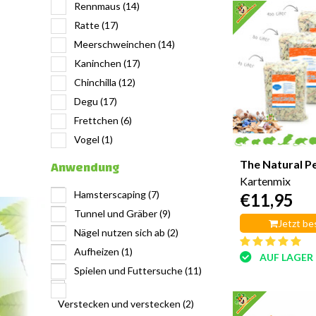
Rennmaus
(14)
Ratte
(17)
Meerschweinchen
(14)
Kaninchen
(17)
Chinchilla
(12)
Degu
(17)
Frettchen
(6)
Vogel
(1)
Anwendung
The Natural P
Kartenmix
Hamsterscaping
(7)
€11,95
Tunnel und Gräber
(9)
Jetzt be
Nägel nutzen sich ab
(2)
Aufheizen
(1)
AUF LAGER
Spielen und Futtersuche
(11)
Verstecken und verstecken
(2)