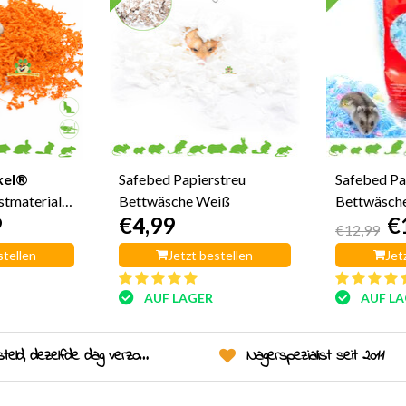
kel®
Safebed Papierstreu
Safebed Pa
stmaterial
Bettwäsche Weiß
Bettwäsch
9
€4,99
€
€12,99
stellen
Jetzt bestellen
Jet
AUF LAGER
AUF L
eld, dezelfde dag verzonden!
Nagerspezialist seit 2011