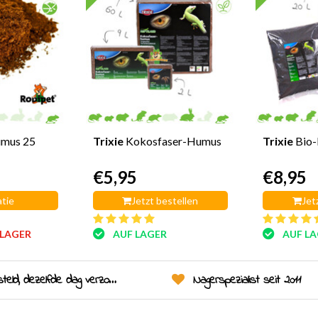
umus 25
Trixie
Kokosfaser-Humus
Trixie
Bio
€5,95
€8,95
tie
Jetzt bestellen
Jet
 LAGER
AUF LAGER
AUF L
eld, dezelfde dag verzonden!
Nagerspezialist seit 2011