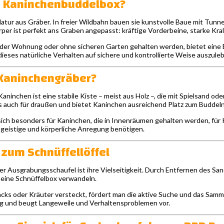
 Kaninchenbuddelbox?
tur aus Gräber. In freier Wildbahn bauen sie kunstvolle Baue mit Tunnel
örper ist perfekt ans Graben angepasst: kräftige Vorderbeine, starke Kra
n der Wohnung oder ohne sicheren Garten gehalten werden, bietet eine 
dieses natürliche Verhalten auf sichere und kontrollierte Weise auszule
 Kaninchengräber?
Kaninchen ist eine stabile Kiste – meist aus Holz –, die mit Spielsand od
ls auch für draußen und bietet Kaninchen ausreichend Platz zum Buddel
ich besonders für Kaninchen, die in Innenräumen gehalten werden, für
e geistige und körperliche Anregung benötigen.
zum Schnüffellöffel
ner Ausgrabungsschaufel ist ihre Vielseitigkeit. Durch Entfernen des Sa
in eine Schnüffelbox verwandeln.
cks oder Kräuter versteckt, fördert man die aktive Suche und das Samm
g und beugt Langeweile und Verhaltensproblemen vor.