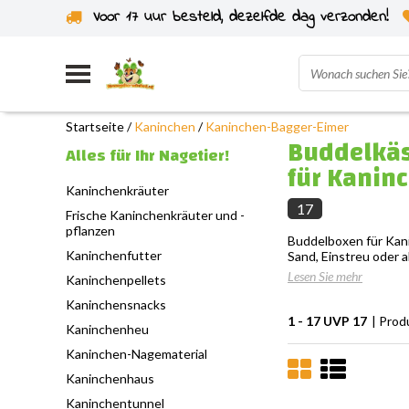
Voor 17 uur besteld, dezelfde dag verzonden!
Startseite
/
Kaninchen
/
Kaninchen-Bagger-Eimer
Buddelkäs
Alles für Ihr Nagetier!
für Kanin
Kaninchenkräuter
17
Frische Kaninchenkräuter und -
pflanzen
Buddelboxen für Kani
Kaninchenfutter
Sand, Einstreu oder a
Lesen Sie mehr
Kaninchenpellets
Kaninchensnacks
1 - 17 UVP 17
| Prod
Kaninchenheu
Kaninchen-Nagematerial
Kaninchenhaus
Kaninchentunnel