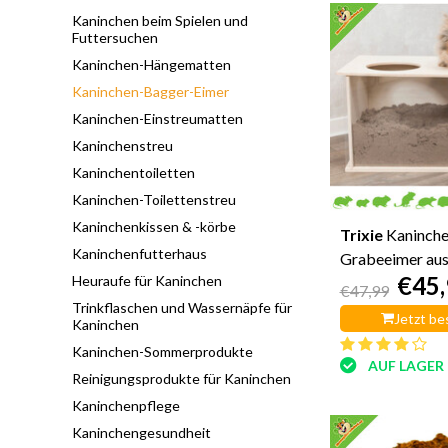
Kaninchen beim Spielen und
Futtersuchen
Kaninchen-Hängematten
Kaninchen-Bagger-Eimer
Kaninchen-Einstreumatten
Kaninchenstreu
Kaninchentoiletten
Kaninchen-Toilettenstreu
Kaninchenkissen & -körbe
Trixie
Kaninche
Kaninchenfutterhaus
Grabeeimer aus
€45,
Heuraufe für Kaninchen
schlicht, 58 cm
€47,99
Trinkflaschen und Wassernäpfe für
Jetzt be
Kaninchen
Kaninchen-Sommerprodukte
AUF LAGER
Reinigungsprodukte für Kaninchen
Kaninchenpflege
Kaninchengesundheit