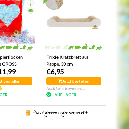
pierflocken
Trixie
Kratzbrett aus
e GROSS
Pappe, 38 cm
11,99
€6,95
zt bestellen
Jetzt bestellen
Noch keine Bewertungen
AGER
AUF LAGER
Aus eigenem Lager versendet