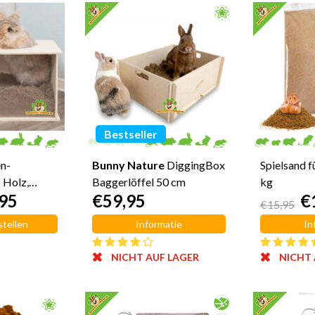
Bestseller
n-
Bunny Nature
DiggingBox
Spielsand f
 Holz,
Baggerlöffel 50 cm
kg
95
€59,95
€
€15,95
stellen
Informatie
In
NICHT AUF LAGER
NICHT 