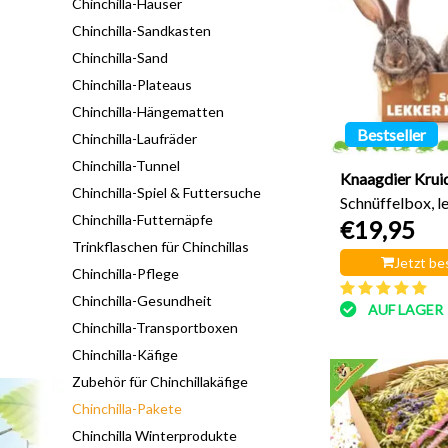
Chinchilla-Häuser
Chinchilla-Sandkasten
Chinchilla-Sand
Chinchilla-Plateaus
Chinchilla-Hängematten
Bestseller
Chinchilla-Laufräder
Chinchilla-Tunnel
Knaagdier Krui
Chinchilla-Spiel & Futtersuche
Schnüffelbox, l
Chinchilla-Futternäpfe
€19,95
Kauholz
Trinkflaschen für Chinchillas
Jetzt be
Chinchilla-Pflege
Chinchilla-Gesundheit
AUF LAGER
Chinchilla-Transportboxen
Chinchilla-Käfige
Zubehör für Chinchillakäfige
Chinchilla-Pakete
Chinchilla Winterprodukte