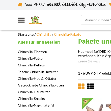
Voor 17 uur besteld, dezelfde dag verzonden!
Startseite
/
Chinchilla
/
Chinchilla-Pakete
Pakete und
Alles für Ihr Nagetier!
Hop-hop! Bei DRD Kna
Chinchilla-Einstreu
verwöhnen. Kein Ärge
Chinchilla-Futter
Lesen Sie mehr
Chinchilla-Pellets
Frische Chinchilla-Kräuter
1 - 6 UVP 6
| Produk
Chinchilla-Heu & Kräuter
Getrocknete Chinchillablüten
Chinchilla-Heuraufen
Chinchilla-Snacks
Chinchilla-Nagtmaterial