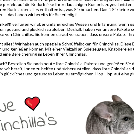
e perfekt auf die Bedürfnisse Ihrer flauschigen Kumpels zugeschnitten s
ren Rucksäcken alles enthalten ist, was Sie brauchen. Damit Sie keine w
– das haben wir bereits für Sie erledigt!
kel® verfügen wir über umfangreiches Wissen und Erfahrung, wenn es u
m gesund und glücklich zu bleiben. Deshalb haben wir unsere Pakete sor
 von Chinchillas. Sie können darauf vertrauen, dass unsere Pakete Ihre
ht alles! Wir haben auch spezielle Schnüffelboxen für Chinchillas. Diese
n und genießen können. Mit einer Vielzahl an Spielzeugen, Knabbereie
 eine Bereicherung im Leben Ihrer Chinchillas.
ch? Bestellen Sie noch heute Ihre Chinchilla-Pakete und genießen Sie 
 wir bereit, Ihnen zu helfen und sicherzustellen, dass Ihre Chinchillas d
in glückliches und gesundes Leben zu ermöglichen. Hop-Hop, auf eine glü