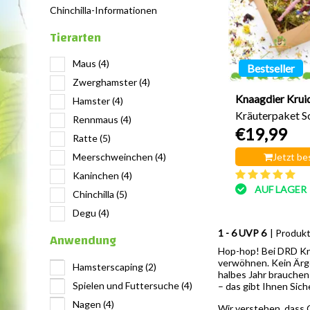
Chinchilla-Informationen
Tierarten
Maus
(4)
Bestseller
Zwerghamster
(4)
Knaagdier Krui
Hamster
(4)
Kräuterpaket 
Rennmaus
(4)
€19,99
Ratte
(5)
Meerschweinchen
(4)
Jetzt be
Kaninchen
(4)
AUF LAGER
Chinchilla
(5)
Degu
(4)
1 - 6 UVP 6
| Produk
Anwendung
Hop-hop! Bei DRD Kna
verwöhnen. Kein Ärger
Hamsterscaping
(2)
halbes Jahr brauchen
Spielen und Futtersuche
(4)
– das gibt Ihnen Sich
Nagen
(4)
Wir verstehen, dass 