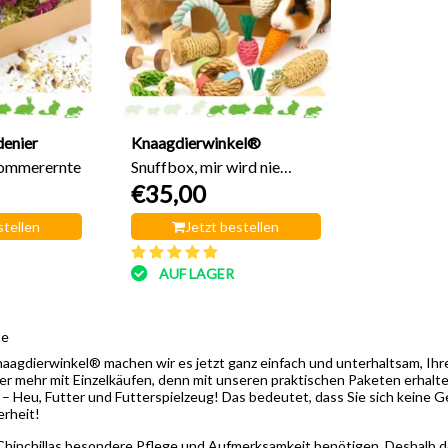
denier
Knaagdierwinkel®
Sommerernte
Snuffbox, mir wird nie
€35,00
wieder langweilig!
stellen
Jetzt bestellen
AUF LAGER
te
agdierwinkel® machen wir es jetzt ganz einfach und unterhaltsam, Ihre 
 mehr mit Einzelkäufen, denn mit unseren praktischen Paketen erhalten 
 – Heu, Futter und Futterspielzeug! Das bedeutet, dass Sie sich keine
erheit!
Chinchillas besondere Pflege und Aufmerksamkeit benötigen. Deshalb d