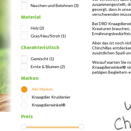
zusammengestellt, di
Naschen und Belohnen
(3)
gesorgt, dass in unse
verschwenden müssen 
Material
Bei DRD Knaagdierwin
Holz
(2)
Kreaturen brauchen, u
Ernährungsbedürfnisse
Gras/Heu/Stroh
(1)
Aber das ist noch nic
Charakteristisch
Chinchillas entdecke
zusätzlichen Spaß und
Gemischt
(1)
Worauf warten Sie no
Ernte & Blumen
(2)
Knaagdierwinkel® sind
pelzigen Begleitern e
Marken
Alle Marken
Knaagdier Kruidenier
Knaagdierwinkel®
Preis