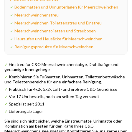
✓
Bodenmatten und Urinunterlagen für Meerschweinchen
✓
Meerschweinchenstreu
✓
Meerschweinchen-Toilettenstreu und Einstreu
✓
Meerschweinchentoiletten und Streuboxen
✓
Heuraufen und Heusäcke für Meerschweinchen
✓
Reinigungsprodukte für Meerschweinchen
✓
Einstreu für C&C-Meerschweinchenkäfige, Drahtkäfige und
geräumige Innengehege
✓
Kombinieren Sie Fußmatten, Urinmatten, Toilettenbettwäsche
und Toilettenbereiche für eine einfachere Reinigung.
✓
Praktisch für 4x2-, 5x2-, Loft- und größere C&C-Grundrisse
✓
Vor 17 Uhr bestellt, noch am selben Tag versandt
✓
Spezialist seit 2011
✓
Lieferung ab Lager
Sie sind sich nicht sicher, welche Einstreumatte, Urinmatte oder
Kombination am besten für den Käfig Ihres C&C-
Meerschweinchens geeignet ist? Kontaktieren Sie uns gerne über