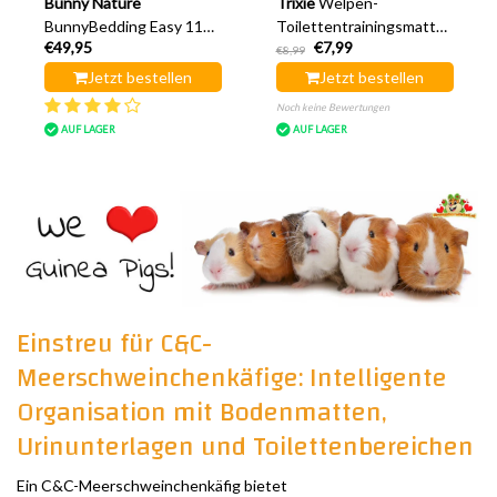
Bunny Nature
Trixie
Welpen-
BunnyBedding Easy 112
Toilettentrainingsmatte,
€49,95
€7,99
cm
Windel-Pipi-Matte
€8,99
Jetzt bestellen
Jetzt bestellen
Noch keine Bewertungen
AUF LAGER
AUF LAGER
Einstreu für C&C-
Meerschweinchenkäfige: Intelligente
Organisation mit Bodenmatten,
Urinunterlagen und Toilettenbereichen
Ein C&C-Meerschweinchenkäfig bietet