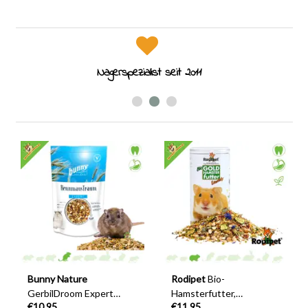
Nagerspezialist seit 2011
Bunny Nature
Rodipet
Bio-
GerbilDroom Expert
Hamsterfutter,
€10,95
€11,95
Rennmausfutter 500
verschiedene Sorten,