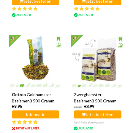
Jetzt bestellen
Jetzt bestellen
AUF LAGER
AUF LAGER
Getzoo
Goldhamster
Zwerghamster-
Basismenü 500 Gramm
Basismenü 500 Gramm
€9,95
€8,99
€9,99
Informatie
Jetzt bestellen
Noch keine Bewertungen
NICHT AUF LAGER
AUF LAGER