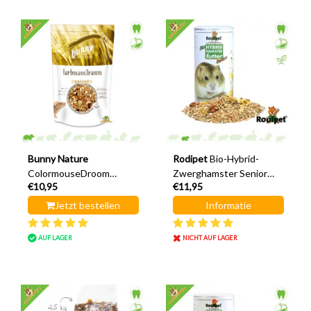
Bunny Nature
Rodipet
Bio-Hybrid-
ColormouseDroom
Zwerghamster Senior
€10,95
€11,95
Expert 500 Gramm
500 Gramm
Jetzt bestellen
Informatie
AUF LAGER
NICHT AUF LAGER