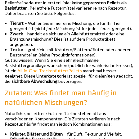
Pelletfrei bedeutet in erster Linie:
keine gepressten Pellets als
Basisfutter
. Pelletfreie Futtermittel variieren je nach Rezeptur.
Daher beachten Sie bitte Folgendes:
Tierart
– Wählen Sie immer eine Mischung, die für Ihr Tier
geeignet ist (nicht jede Mischung ist für jede Tierart geeignet).
Zweck
– handelt es sich um ein Alleinfuttermittel oder eine
Ergänzungsmischung? Dies ist auf dem Produktetikett
angegeben.
Textur
– grob/fein, mit Kräutern/Blättern/Blüten oder anderen
Bestandteilen (siehe Produktinformationen).
Gut zu wissen: Wenn Sie eine sehr gleichmäßige
Basisfuttergrundlage wünschen (nützlich für wählerische Fresser),
ist ein
All-in-One-Trockenfutter/Pellets
manchmal besser
geeignet. Diese Unterkategorie ist speziell für diejenigen gedacht,
die
sichtbare Abwechslung
bevorzugen.
Zutaten: Was findet man häufig in
natürlichen Mischungen?
Natürliche, pelletfreie Futtermittel bestehen oft aus
verschiedenen Komponenten. Die Zutaten variieren je nach
Rezeptur, häufig findet man jedoch Kombinationen aus:
Kräuter, Blätter und Blüten
– für Duft, Textur und Vielfalt.