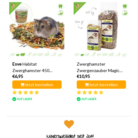
Esve
Habitat
Zwerghamster
Zwerghamster 450
Zwergenzauber Magic
€6,95
€10,95
Gramm
500 Gramm
Jetzt bestellen
Jetzt bestellen
AUF LAGER
AUF LAGER
Nagerspezialist seit 2011