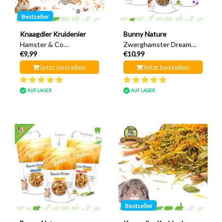
Bestseller
Knaagdier Kruidenier
Bunny Nature
Hamster & Co
Zwerghamster Dream
€9,99
€10,99
Futtersuchmenü 500
Expert 500 Gramm
Gramm
Jetzt bestellen
Jetzt bestellen
AUF LAGER
AUF LAGER
Bestseller