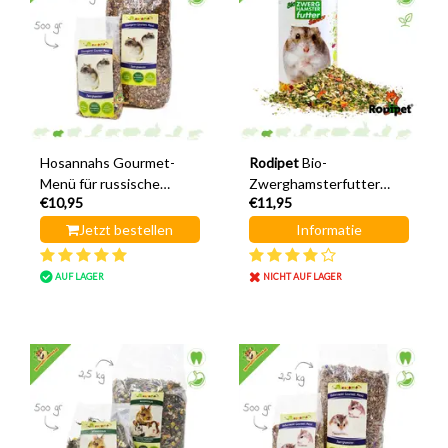
Hosannahs Gourmet-
Rodipet
Bio-
Menü für russische
Zwerghamsterfutter
€10,95
€11,95
Zwerghamster, 500
Senior 500 Gramm
Gramm
Jetzt bestellen
Informatie
AUF LAGER
NICHT AUF LAGER