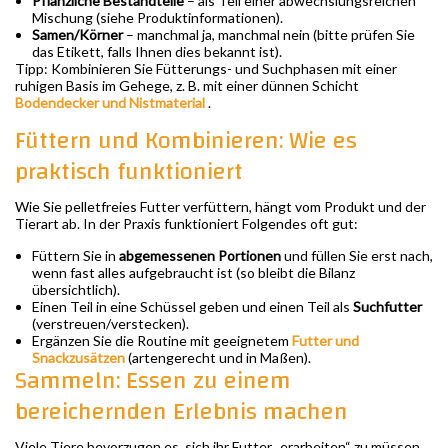
Pflanzliche Bestandteile
– als Teil einer abwechslungsreichen
Mischung (siehe Produktinformationen).
Samen/Körner
– manchmal ja, manchmal nein (bitte prüfen Sie
das Etikett, falls Ihnen dies bekannt ist).
Tipp: Kombinieren Sie Fütterungs- und Suchphasen mit einer
ruhigen Basis im Gehege, z. B. mit einer dünnen Schicht
Bodendecker und Nistmaterial
.
Füttern und Kombinieren: Wie es
praktisch funktioniert
Wie Sie pelletfreies Futter verfüttern, hängt vom Produkt und der
Tierart ab. In der Praxis funktioniert Folgendes oft gut:
Füttern Sie in
abgemessenen Portionen
und füllen Sie erst nach,
wenn fast alles aufgebraucht ist (so bleibt die Bilanz
übersichtlich).
Einen Teil in eine Schüssel geben und einen Teil als
Suchfutter
(verstreuen/verstecken).
Ergänzen Sie die Routine mit geeignetem
Futter und
Snackzusätzen
(artengerecht und in Maßen).
Sammeln: Essen zu einem
bereichernden Erlebnis machen
Viele Tiere bevorzugen es, sich ihr Futter „erarbeiten“ zu müssen.