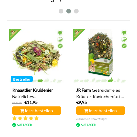
Bestseller
Knaagdier Kruidenier
JR Farm
Getreidefreies
Natürliches
Kräuter-Kaninchenfutter
€11,95
€9,95
Meerschweinchenfutter
400 Gramm
€13,95
500 g
Kaninchenfutter
Jetzt bestellen
Jetzt bestellen
Noch keine Bewertungen
AUF LAGER
AUF LAGER