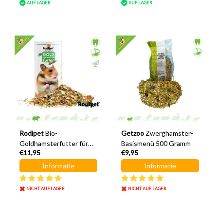
AUF LAGER
AUF LAGER
Rodipet
Bio-
Getzoo
Zwerghamster-
Goldhamsterfutter für
Basismenü 500 Gramm
€11,95
€9,95
Senioren, 500 Gramm
Informatie
Informatie
NICHT AUF LAGER
NICHT AUF LAGER