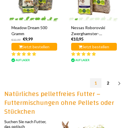
Meadow Dream 500
Nessas Roborovski
Gramm
Zwerghamster-
€9,99
€10,95
Gourmetmenü 500
€10,99
Gramm
Jetzt bestellen
Jetzt bestellen
AUF LAGER
AUF LAGER
1
2
Natürliches pelletfreies Futter –
Futtermischungen ohne Pellets oder
Stückchen
Suchen Sie nach Futter,
das optisch