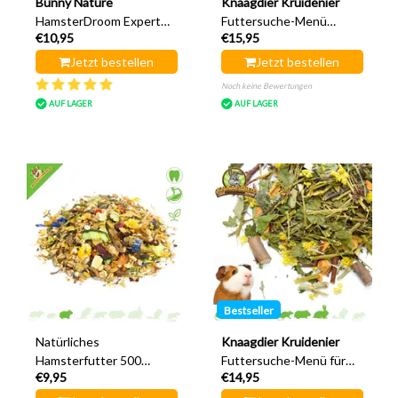
Bunny Nature
Knaagdier Kruidenier
HamsterDroom Expert
Futtersuche-Menü
€10,95
€15,95
500 Gramm
Kaninchen 400 Gramm
Hamsterfutter
Jetzt bestellen
Jetzt bestellen
Noch keine Bewertungen
AUF LAGER
AUF LAGER
Bestseller
Natürliches
Knaagdier Kruidenier
Hamsterfutter 500
Futtersuche-Menü für
€9,95
€14,95
Gramm
Meerschweinchen (400
Gramm)