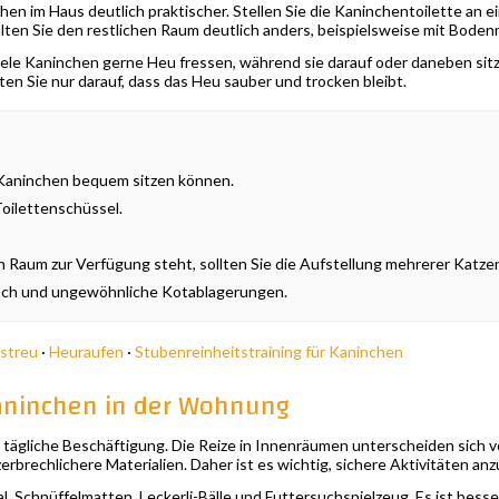
en im Haus deutlich praktischer. Stellen Sie die Kaninchentoilette an 
alten Sie den restlichen Raum deutlich anders, beispielsweise mit Bod
viele Kaninchen gerne Heu fressen, während sie darauf oder daneben si
ten Sie nur darauf, dass das Heu sauber und trocken bleibt.
e Kaninchen bequem sitzen können.
oilettenschüssel.
aum zur Verfügung steht, sollten Sie die Aufstellung mehrerer Katzen
eruch und ungewöhnliche Kotablagerungen.
nstreu
·
Heuraufen
·
Stubenreinheitstraining für Kaninchen
aninchen in der Wohnung
tägliche Beschäftigung. Die Reize in Innenräumen unterscheiden sich v
rbrechlichere Materialien. Daher ist es wichtig, sichere Aktivitäten anz
, Schnüffelmatten, Leckerli-Bälle und Futtersuchspielzeug. Es ist besse