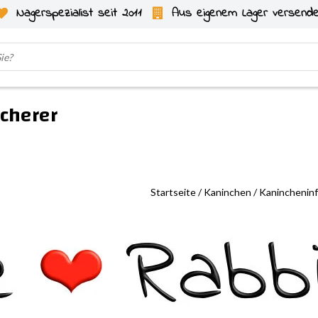
Nagerspezialist seit 2011
Aus eigenem Lager versend
icherer
Startseite
/
Kaninchen
/
Kaninchenin