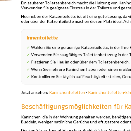
Ein sauberer Toilettenbereich macht die Haltung von Kaninch
Verwenden Sie geeignete Einstreu in der Toilette und gest
Heu neben der Katzentoilette ist oft eine gute Lösung, da 
oder über der Katzentoilette machen diesen Platz ideal. Ach
Innentoilette
✓
Wählen Sie eine geräumige Katzentoilette, in der Ihr
✓
Verwenden Sie saugfähiges Toilettenbettzeug in der T
✓
Platzieren Sie Heu im oder über dem Toilettenbereich.
✓
Wenn Sie mehrere Kaninchen haben oder einen großen R
✓
Kontrollieren Sie täglich auf Feuchtigkeitsstellen, G
Jetzt ansehen:
Kaninchentoiletten
·
Kaninchentoiletten-Ei
Beschäftigungsmöglichkeiten für K
Kaninchen, die in der Wohnung gehalten werden, benötigen 
Buddeln, weniger natürliche Gerüche und oft glattere oder ze
Denken Sie an Tunnel, Häuschen, Buddelkisten, Nagematerial