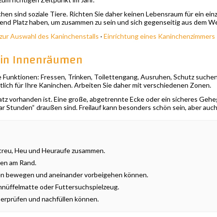
hen sind soziale Tiere. Richten Sie daher keinen Lebensraum für ein einz
gend Platz haben, um zusammen zu sein und sich gegenseitig aus dem W
zur Auswahl des Kaninchenstalls
·
Einrichtung eines Kaninchenzimmers
n in Innenräumen
e Funktionen: Fressen, Trinken, Toilettengang, Ausruhen, Schutz such
htlich für Ihre Kaninchen. Arbeiten Sie daher mit verschiedenen Zonen.
tz vorhanden ist. Eine große, abgetrennte Ecke oder ein sicheres Gehe
r Stunden“ draußen sind. Freilauf kann besonders schön sein, aber auch 
streu, Heu und Heuraufe zusammen.
len am Rand.
chen bewegen und aneinander vorbeigehen können.
hnüffelmatte oder Futtersuchspielzeug.
überprüfen und nachfüllen können.