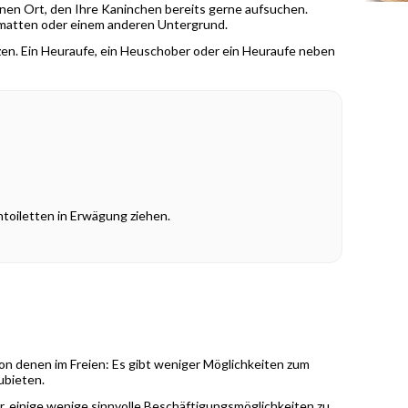
einen Ort, den Ihre Kaninchen bereits gerne aufsuchen.
enmatten oder einem anderen Untergrund.
tzen. Ein Heuraufe, ein Heuschober oder ein Heuraufe neben
toiletten in Erwägung ziehen.
on denen im Freien: Es gibt weniger Möglichkeiten zum
ubieten.
r, einige wenige sinnvolle Beschäftigungsmöglichkeiten zu