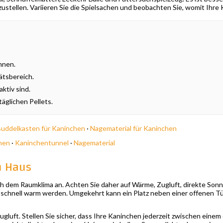
stellen. Variieren Sie die Spielsachen und beobachten Sie, womit Ihre 
nnen.
ätsbereich.
ktiv sind.
äglichen Pellets.
uddelkasten für Kaninchen
·
Nagematerial für Kaninchen
hen
·
Kaninchentunnel
·
Nagematerial
m Haus
h dem Raumklima an. Achten Sie daher auf Wärme, Zugluft, direkte Sonn
n schnell warm werden. Umgekehrt kann ein Platz neben einer offenen Tür
Zugluft. Stellen Sie sicher, dass Ihre Kaninchen jederzeit zwischen ein