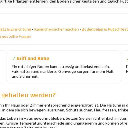
iftige Pflanzen entfernen, den Boden sicher gestalten und täglich Futte
latz & Einrichtung
·
Kaninchensicher machen
·
Bodenbelag & Rutschfest
g gestellte Fragen
Griff und Ruhe
✓
Ein rutschiger Boden kann stressig und belastend sein.
D
Fußmatten und markierte Gehwege sorgen für mehr Halt
H
und Sicherheit.
 gehalten werden?
 Ihr Haus oder Zimmer entsprechend eingerichtet ist. Die Haltung in d
, in dem sie sich bewegen, ausruhen, Schutz suchen, Heu fressen, trin
das Leben im Haus gewöhnt bleiben. Setzen Sie sie nicht einfach mitte
en. Große Temperaturunterschiede sind unangenehm und können Stres
um richtigen Zeitpunkt im Jahr.