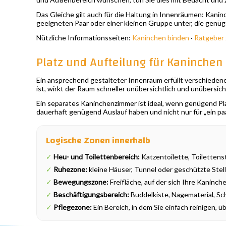
Das Gleiche gilt auch für die Haltung in Innenräumen: Kaninc
geeigneten Paar oder einer kleinen Gruppe unter, die genü
Nützliche Informationsseiten:
Kaninchen binden
·
Ratgeber 
Platz und Aufteilung für Kaninche
Ein ansprechend gestalteter Innenraum erfüllt verschieden
ist, wirkt der Raum schneller unübersichtlich und unübersic
Ein separates Kaninchenzimmer ist ideal, wenn genügend Pla
dauerhaft genügend Auslauf haben und nicht nur für „ein paa
Logische Zonen innerhalb
✓
Heu- und Toilettenbereich:
Katzentoilette, Toiletten
✓
Ruhezone:
kleine Häuser, Tunnel oder geschützte Stel
✓
Bewegungszone:
Freifläche, auf der sich Ihre Kanin
✓
Beschäftigungsbereich:
Buddelkiste, Nagematerial, Sc
✓
Pflegezone:
Ein Bereich, in dem Sie einfach reinigen, 