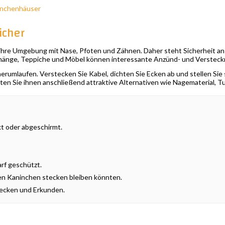
inchenhäuser
icher
re Umgebung mit Nase, Pfoten und Zähnen. Daher steht Sicherheit an er
orhänge, Teppiche und Möbel können interessante Anzünd- und Versteck
herumlaufen. Verstecken Sie Kabel, dichten Sie Ecken ab und stellen Sie 
en Sie ihnen anschließend attraktive Alternativen wie Nagematerial, Tu
t oder abgeschirmt.
rf geschützt.
en Kaninchen stecken bleiben könnten.
tecken und Erkunden.