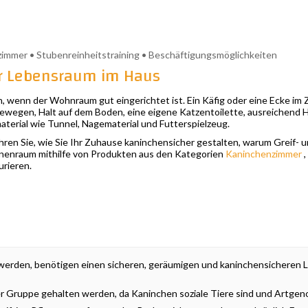
zimmer • Stubenreinheitstraining • Beschäftigungsmöglichkeiten
er Lebensraum im Haus
wenn der Wohnraum gut eingerichtet ist. Ein Käfig oder eine Ecke im 
ewegen, Halt auf dem Boden, eine eigene Katzentoilette, ausreichend H
erial wie Tunnel, Nagematerial und Futterspielzeug.
ahren Sie, wie Sie Ihr Zuhause kaninchensicher gestalten, warum Greif- 
Innenraum mithilfe von Produkten aus den Kategorien
Kaninchenzimmer
,
urieren.
erden, benötigen einen sicheren, geräumigen und kaninchensicheren Le
er Gruppe gehalten werden, da Kaninchen soziale Tiere sind und Artge