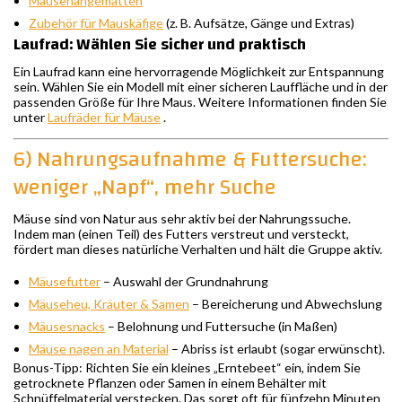
Mäusehängematten
Zubehör für Mauskäfige
(z. B. Aufsätze, Gänge und Extras)
Laufrad: Wählen Sie sicher und praktisch
Ein Laufrad kann eine hervorragende Möglichkeit zur Entspannung
sein. Wählen Sie ein Modell mit einer sicheren Lauffläche und in der
passenden Größe für Ihre Maus. Weitere Informationen finden Sie
unter
Laufräder für Mäuse
.
6) Nahrungsaufnahme & Futtersuche:
weniger „Napf“, mehr Suche
Mäuse sind von Natur aus sehr aktiv bei der Nahrungssuche.
Indem man (einen Teil) des Futters verstreut und versteckt,
fördert man dieses natürliche Verhalten und hält die Gruppe aktiv.
Mäusefutter
– Auswahl der Grundnahrung
Mäuseheu, Kräuter & Samen
– Bereicherung und Abwechslung
Mäusesnacks
– Belohnung und Futtersuche (in Maßen)
Mäuse nagen an Material
– Abriss ist erlaubt (sogar erwünscht).
Bonus-Tipp: Richten Sie ein kleines „Erntebeet“ ein, indem Sie
getrocknete Pflanzen oder Samen in einem Behälter mit
Schnüffelmaterial verstecken. Das sorgt oft für fünfzehn Minuten