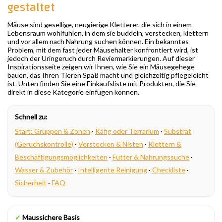
gestaltet
Mäuse sind gesellige, neugierige Kletterer, die sich in einem
Lebensraum wohlfühlen, in dem sie buddeln, verstecken, klettern
und vor allem nach Nahrung suchen können. Ein bekanntes
Problem, mit dem fast jeder Mäusehalter konfrontiert wird, ist
jedoch der Uringeruch durch Reviermarkierungen. Auf dieser
Inspirationsseite zeigen wir Ihnen, wie Sie ein Mäusegehege
bauen, das Ihren Tieren Spaß macht und gleichzeitig pflegeleicht
ist. Unten finden Sie eine Einkaufsliste mit Produkten, die Sie
direkt in diese Kategorie einfügen können.
Schnell zu:
Start: Gruppen & Zonen
·
Käfig oder Terrarium
·
Substrat
(Geruchskontrolle)
·
Verstecken & Nisten
·
Klettern &
Beschäftigungsmöglichkeiten
·
Futter & Nahrungssuche
·
Wasser & Zubehör
·
Intelligente Reinigung
·
Checkliste
·
Sicherheit
·
FAQ
✔
Maussichere Basis