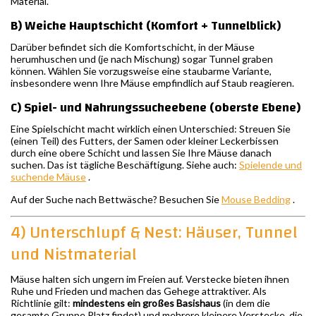
Material.
B) Weiche Hauptschicht (Komfort + Tunnelblick)
Darüber befindet sich die Komfortschicht, in der Mäuse
herumhuschen und (je nach Mischung) sogar Tunnel graben
können. Wählen Sie vorzugsweise eine staubarme Variante,
insbesondere wenn Ihre Mäuse empfindlich auf Staub reagieren.
C) Spiel- und Nahrungssucheebene (oberste Ebene)
Eine Spielschicht macht wirklich einen Unterschied: Streuen Sie
(einen Teil) des Futters, der Samen oder kleiner Leckerbissen
durch eine obere Schicht und lassen Sie Ihre Mäuse danach
suchen. Das ist tägliche Beschäftigung. Siehe auch:
Spielende und
suchende Mäuse
.
Auf der Suche nach Bettwäsche? Besuchen Sie
Mouse Bedding
.
4) Unterschlupf & Nest: Häuser, Tunnel
und Nistmaterial
Mäuse halten sich ungern im Freien auf. Verstecke bieten ihnen
Ruhe und Frieden und machen das Gehege attraktiver. Als
Richtlinie gilt:
mindestens ein großes Basishaus
(in dem die
gesamte Gruppe Platz findet) und mehrere kleinere Verstecke, die