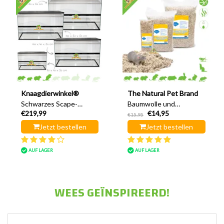
Knaagdierwinkel®
The Natural Pet Brand
Schwarzes Scape-
Baumwolle und
€219,99
€14,95
Terrarium mit
Baumwolle
€15,95
Schiebetür, Doppelgitter
Jetzt bestellen
Jetzt bestellen
und hohem Rand
AUF LAGER
AUF LAGER
WEES GEÏNSPIREERD!