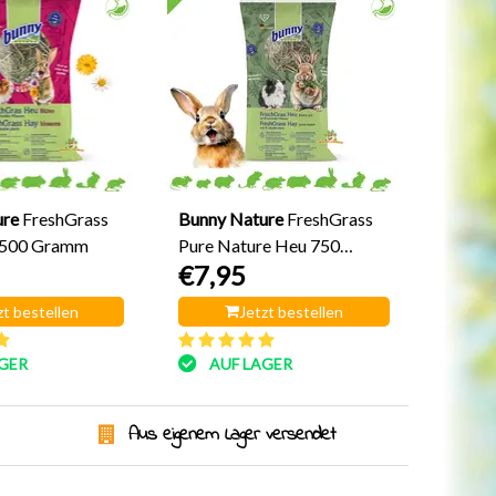
ure
FreshGrass
Bunny Nature
FreshGrass
 500 Gramm
Pure Nature Heu 750
€7,95
Gramm
zt bestellen
Jetzt bestellen
GER
AUF LAGER
Aus eigenem Lager versendet