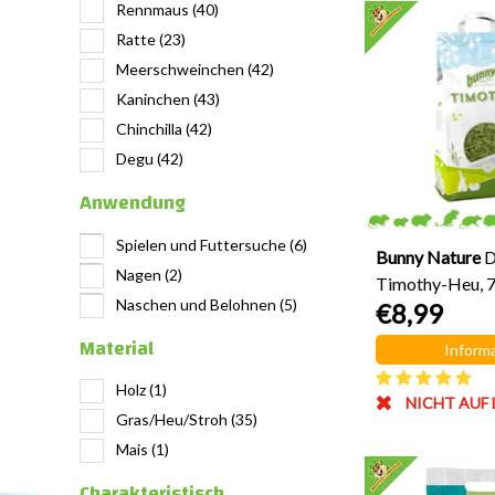
Rennmaus
(40)
Ratte
(23)
Meerschweinchen
(42)
Kaninchen
(43)
Chinchilla
(42)
Degu
(42)
Anwendung
Spielen und Futtersuche
(6)
Bunny Nature
D
Nagen
(2)
Timothy-Heu, 
Naschen und Belohnen
(5)
€8,99
Material
Informa
Holz
(1)
NICHT AUF
Gras/Heu/Stroh
(35)
Mais
(1)
Charakteristisch