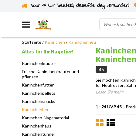
Voor 17 uur besteld, dezelfde dag verzonden!
Startseite
/
Kaninchen
/
Kaninchenheu
Kaninchen
Alles für Ihr Nagetier!
Kaninche
Kaninchenkräuter
45
Frische Kaninchenkräuter und -
pflanzen
Sie möchten Kaninche
Kaninchenfutter
für Heufressen, Zähn
Lesen Sie mehr
Kaninchenpellets
Kaninchensnacks
1 - 24 UVP 45
| Prod
Kaninchenheu
Kaninchen-Nagematerial
Kaninchenhaus
Kaninchentunnel