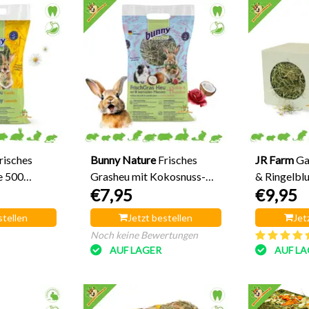
risches
Bunny Nature
Frisches
JR Farm
Ga
e 500
Grasheu mit Kokosnuss-
& Ringelbl
€7,95
€9,95
und Rosenduft, 500 Gramm
stellen
Jetzt bestellen
Jet
Noch keine Bewertungen
AUF LAGER
AUF LA