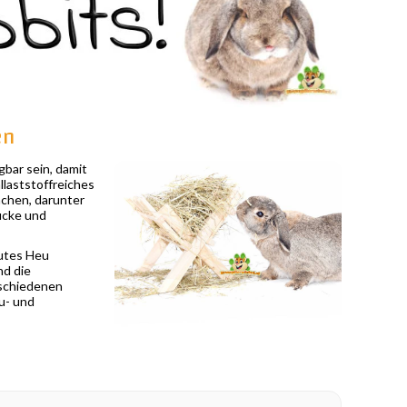
en
gbar sein, damit
llaststoffreiches
nchen, darunter
ücke und
Gutes Heu
nd die
rschiedenen
u- und