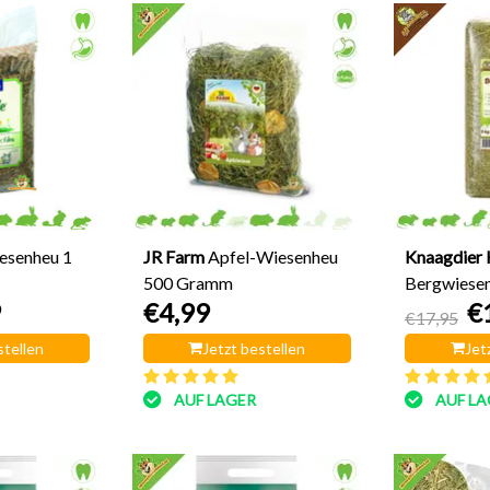
esenheu 1
JR Farm
Apfel-Wiesenheu
Knaagdier 
500 Gramm
Bergwiesen
9
€4,99
€
€17,95
stellen
Jetzt bestellen
Jet
AUF LAGER
AUF LA