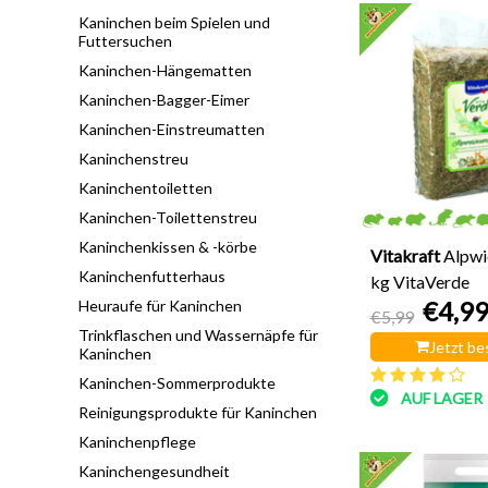
Kaninchen beim Spielen und
Futtersuchen
Kaninchen-Hängematten
Kaninchen-Bagger-Eimer
Kaninchen-Einstreumatten
Kaninchenstreu
Kaninchentoiletten
Kaninchen-Toilettenstreu
Kaninchenkissen & -körbe
Vitakraft
Alpwi
Kaninchenfutterhaus
kg VitaVerde
€4,9
Heuraufe für Kaninchen
€5,99
Trinkflaschen und Wassernäpfe für
Jetzt be
Kaninchen
Kaninchen-Sommerprodukte
AUF LAGER
Reinigungsprodukte für Kaninchen
Kaninchenpflege
Kaninchengesundheit