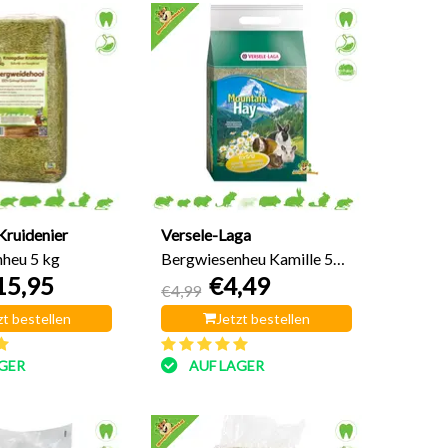
Kruidenier
Versele-Laga
heu 5 kg
Bergwiesenheu Kamille 500
15,95
€4,49
Gramm
€4,99
zt bestellen
Jetzt bestellen
GER
AUF LAGER