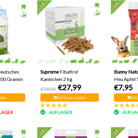
eutsches
Supreme
Fibafirst
Bunny Nat
700 Gramm
Kaninchen 2 kg
Heu Apfel
€27,99
€7,95
€29,99
tie
Jetzt bestellen
Jet
 LAGER
AUF LAGER
AUF LA