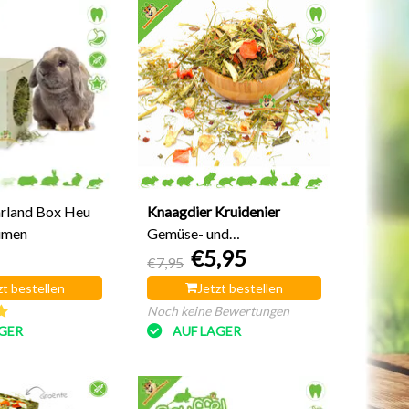
rland Box Heu
Knaagdier Kruidenier
umen
Gemüse- und
€5,95
Kräutermischung für den
€7,95
Garten, 150 Gramm
zt bestellen
Jetzt bestellen
Noch keine Bewertungen
GER
AUF LAGER