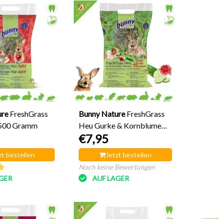
ure
FreshGrass
Bunny Nature
FreshGrass
 500 Gramm
Heu Gurke & Kornblume
€7,95
500 Gramm
zt bestellen
Jetzt bestellen
Noch keine Bewertungen
GER
AUF LAGER