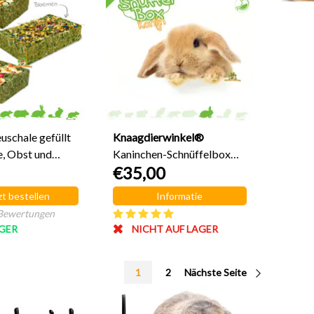
uschale gefüllt
Knaagdierwinkel®
, Obst und
Kaninchen-Schnüffelbox
€35,00
Nr. 12
zt bestellen
Informatie
Bewertungen
GER
NICHT AUF LAGER
1
2
Nächste Seite