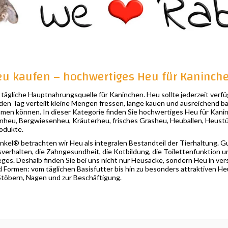
u kaufen – hochwertiges Heu für Kaninch
tägliche Hauptnahrungsquelle für Kaninchen. Heu sollte jederzeit verfü
den Tag verteilt kleine Mengen fressen, lange kauen und ausreichend ba
hmen können. In dieser Kategorie finden Sie hochwertiges Heu für Kani
heu, Bergwiesenheu, Kräuterheu, frisches Grasheu, Heuballen, Heust
odukte.
kel® betrachten wir Heu als integralen Bestandteil der Tierhaltung. 
sverhalten, die Zahngesundheit, die Kotbildung, die Toilettenfunktion u
es. Deshalb finden Sie bei uns nicht nur Heusäcke, sondern Heu in ve
 Formen: vom täglichen Basisfutter bis hin zu besonders attraktiven He
töbern, Nagen und zur Beschäftigung.