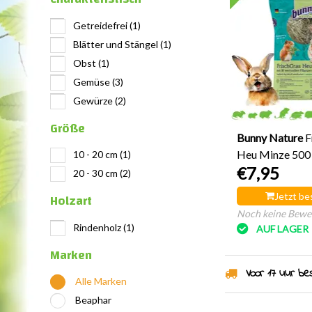
Getreidefrei
(1)
Blätter und Stängel
(1)
Obst
(1)
Gemüse
(3)
Gewürze
(2)
Größe
Bunny Nature
F
Heu Minze 50
10 - 20 cm
(1)
€7,95
20 - 30 cm
(2)
Holzart
Jetzt be
Noch keine Bewe
Rindenholz
(1)
AUF LAGER
Marken
Voor 17 uur best
Alle Marken
Beaphar