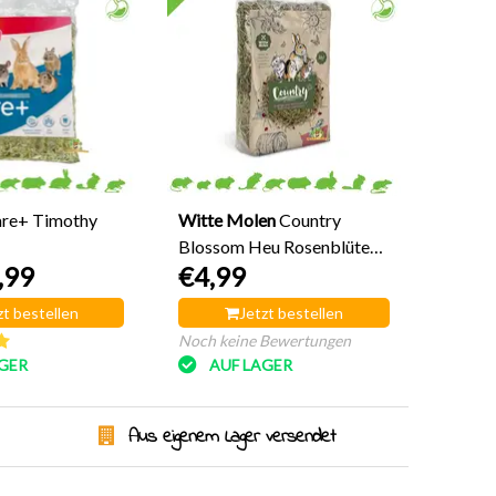
re+ Timothy
Witte Molen
Country
Blossom Heu Rosenblüte
,99
€4,99
500 Gramm
zt bestellen
Jetzt bestellen
Noch keine Bewertungen
GER
AUF LAGER
Aus eigenem Lager versendet