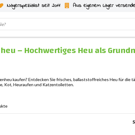
Nagerspezialist seit 2011
Aus eigenem Lager versend
heu – Hochwertiges Heu als Grundn
n
nheu kaufen? Entdecken Sie frisches, ballaststoffreiches Heu für die tä
e, Kot, Heuraufen und Katzentoiletten.
ukte
S