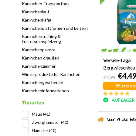
Kaninchen-Transportbox
Kaninchenlauf
Kaninchenkäfig
Kaninchenplattformen und Leitern
Kaninchentraining &
Futtersuchspielzeug
Kaninchenpakete
Kaninchen draußen
Versele-Laga
Kaninchenzimmer
Bergwiesenheu
€4,4
Winterprodukte für Kaninchen
500 Gramm
€4,99
Kaninchengeschenke
Jetzt be
Kanincheninformationen
AUF LAGER
Tierarten
Maus
(41)
Voor 17 uur best
Zwerghamster
(40)
Hamster
(40)