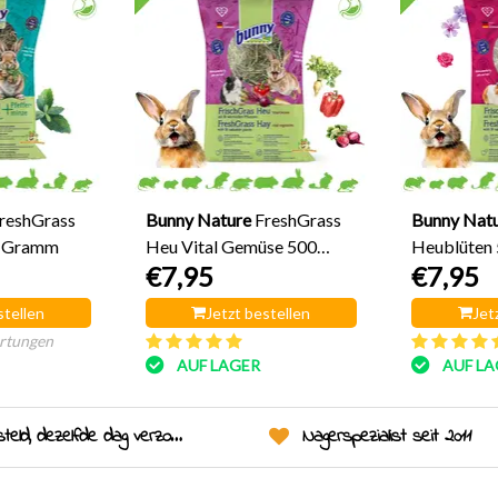
reshGrass
Bunny Nature
FreshGrass
Bunny Nat
0 Gramm
Heu Vital Gemüse 500
Heublüten
€7,95
€7,95
Gramm
stellen
Jetzt bestellen
Jet
rtungen
AUF LAGER
AUF LA
eld, dezelfde dag verzonden!
Nagerspezialist seit 2011