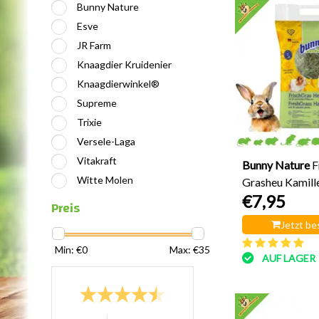
Bunny Nature
Esve
JR Farm
Knaagdier Kruidenier
Knaagdierwinkel®
Supreme
Trixie
Versele-Laga
Vitakraft
Bunny Nature
F
Witte Molen
Grasheu Kamill
€7,95
Gramm
Preis
Jetzt be
Min: €
0
Max: €
35
AUF LAGER