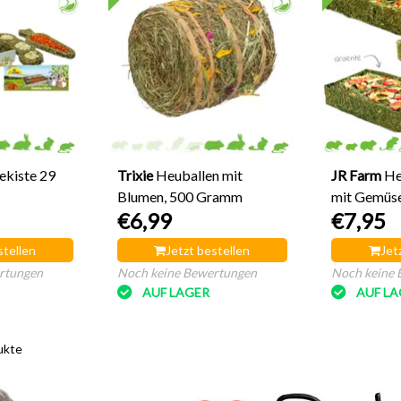
kiste 29
Trixie
Heuballen mit
JR Farm
He
Blumen, 500 Gramm
mit Gemüse
€6,99
€7,95
Blumen
stellen
Jetzt bestellen
Jet
rtungen
Noch keine Bewertungen
Noch keine 
AUF LAGER
AUF LA
ukte