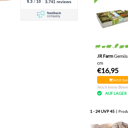
/
9.3
10
3.741 reviews
JR Farm
Gemüse
cm
€16,95
Jetzt be
Noch keine Bewe
AUF LAGER
1 - 24 UVP 45
| Prod