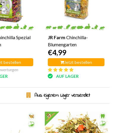
inchilla Spezial
JR Farm
Chinchilla-
m
Blumengarten
€4,99
zt bestellen
Jetzt bestellen
ewertungen
AGER
AUF LAGER
Aus eigenem Lager versendet