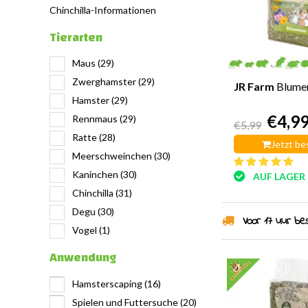
Chinchilla-Informationen
Tierarten
Maus
(29)
Zwerghamster
(29)
JR Farm
Blume
Hamster
(29)
€4,9
Rennmaus
(29)
€5,99
Ratte
(28)
Jetzt be
Meerschweinchen
(30)
Kaninchen
(30)
AUF LAGER
Chinchilla
(31)
Degu
(30)
Voor 17 uur best
Vogel
(1)
Anwendung
Hamsterscaping
(16)
Spielen und Futtersuche
(20)