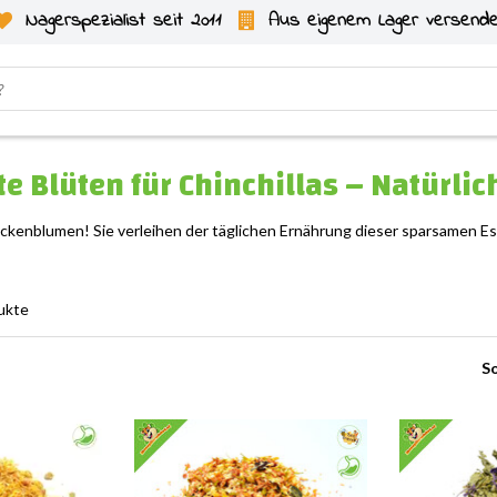
Nagerspezialist seit 2011
Aus eigenem Lager versend
e Blüten für Chinchillas – Natürli
rockenblumen! Sie verleihen der täglichen Ernährung dieser sparsamen E
ukte
So