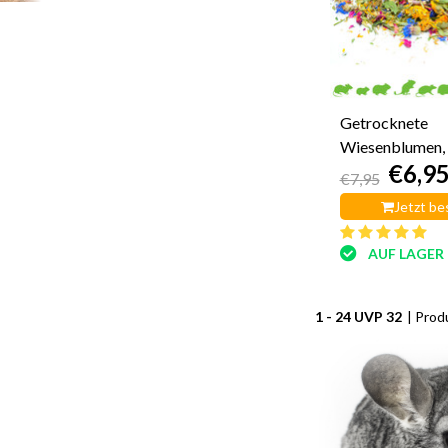
Getrocknete
Wiesenblumen,
€6,9
€7,95
Jetzt be
AUF LAGER
1 - 24 UVP 32
| Prod