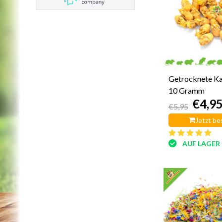
Getrocknete Ka
10 Gramm
€4,9
€5,95
Jetzt be
AUF LAGER