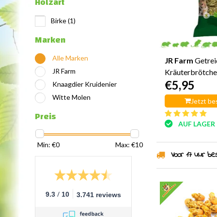
Holzart
Birke
(1)
Marken
Alle Marken
JR Farm
Getrei
JR Farm
Kräuterbrötche
€5,95
Löwenzahn & S
Knaagdier Kruidenier
Witte Molen
Jetzt be
Preis
AUF LAGER
Min: €
0
Max: €
10
Voor 17 uur best
/
9.3
10
3.741 reviews