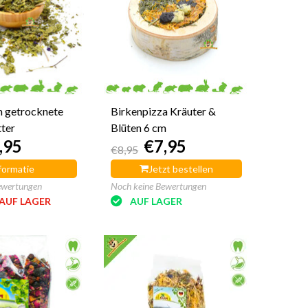
 getrocknete
Birkenpizza Kräuter &
ter
Blüten 6 cm
,95
€7,95
€8,95
formatie
Jetzt bestellen
ewertungen
Noch keine Bewertungen
AUF LAGER
AUF LAGER