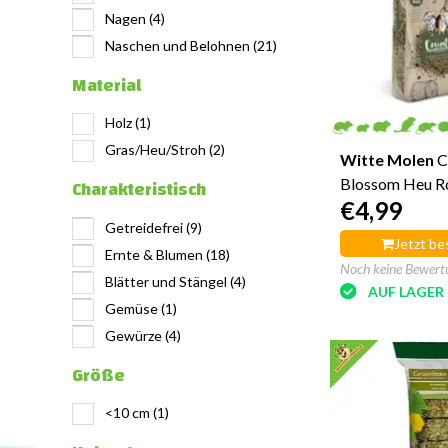
Nagen
(4)
Naschen und Belohnen
(21)
Material
Holz
(1)
Gras/Heu/Stroh
(2)
Witte Molen
C
Charakteristisch
Blossom Heu R
€4,99
500 Gramm
Getreidefrei
(9)
Jetzt be
Ernte & Blumen
(18)
Noch keine Bewert
Blätter und Stängel
(4)
AUF LAGER
Gemüse
(1)
Gewürze
(4)
Größe
<10 cm
(1)