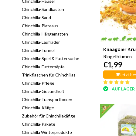
Chinchilla-Häuser
Chinchilla-Sandkasten
Chinchilla-Sand
Chinchilla-Plateaus
Chinchilla-Hängematten
Chinchilla-Laufräder
Knaagdier Kru
Chinchilla-Tunnel
Ringelblumen
Chinchilla-Spiel & Futtersuche
€1,99
Chinchilla-Futternäpfe
Jetzt be
Trinkflaschen für Chinchillas
Chinchilla-Pflege
AUF LAGER
Chinchilla-Gesundheit
Chinchilla-Transportboxen
Chinchilla-Käfige
Zubehör für Chinchillakäfige
Chinchilla-Pakete
Chinchilla Winterprodukte