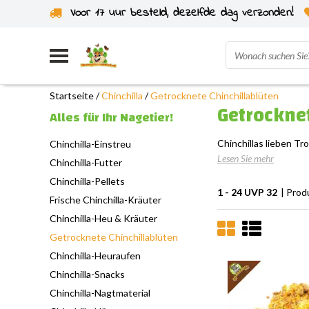
Voor 17 uur besteld, dezelfde dag verzonden!
Startseite
/
Chinchilla
/
Getrocknete Chinchillablüten
Getrocknet
Alles für Ihr Nagetier!
Chinchillas lieben T
Chinchilla-Einstreu
Lesen Sie mehr
Chinchilla-Futter
Chinchilla-Pellets
1 - 24 UVP 32
| Prod
Frische Chinchilla-Kräuter
Chinchilla-Heu & Kräuter
Getrocknete Chinchillablüten
Chinchilla-Heuraufen
Chinchilla-Snacks
Chinchilla-Nagtmaterial