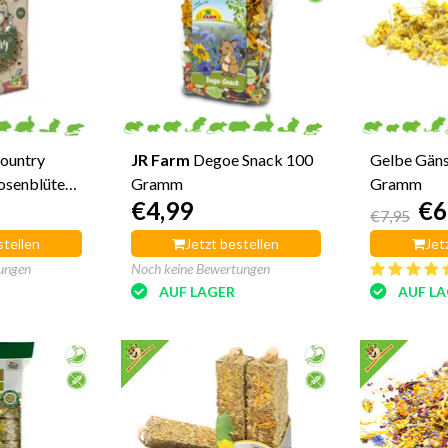
ountry
JR Farm
Degoe Snack 100
Gelbe Gäns
osenblüte
Gramm
Gramm
€4,99
€6
€7,95
stellen
Jetzt bestellen
Jet
ungen
Noch keine Bewertungen
AUF LAGER
AUF L