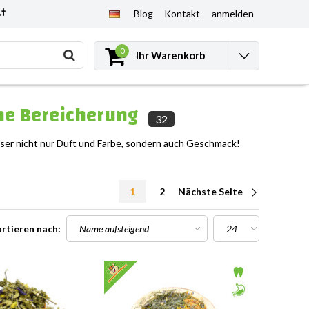
et
Blog
Kontakt
anmelden
0
Ihr Warenkorb
che Bereicherung
32
sser nicht nur Duft und Farbe, sondern auch Geschmack!
1
2
Nächste Seite
rtieren nach: