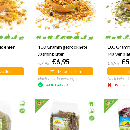
idenier
100 Gramm getrocknete
100 Gramm
Jasminblüten
Malvenblät
€6,95
€5
€7,95
€6,95
stellen
Jetzt bestellen
In
Noch keine Bewertungen
Noch keine B
AUF LAGER
NICHT 