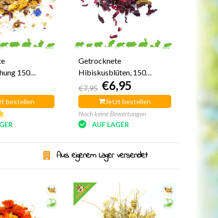
te
Getrocknete
hung 150
Hibiskusblüten, 150
€6,95
Gramm
€7,95
zt bestellen
Jetzt bestellen
Noch keine Bewertungen
AGER
AUF LAGER
Aus eigenem Lager versendet