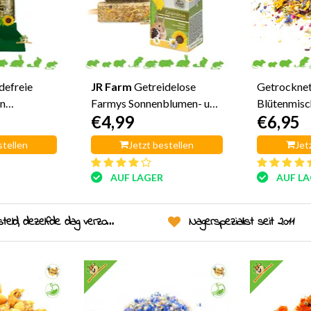
defreie
JR Farm
Getreidelose
Getrockne
n
Farmys Sonnenblumen- und
Blütenmisc
€4,99
€6,95
onnenblume
Kamillenstäbchen
Gramm
stellen
Jetzt bestellen
Jet
AUF LAGER
AUF L
eld, dezelfde dag verzonden!
Nagerspezialist seit 2011