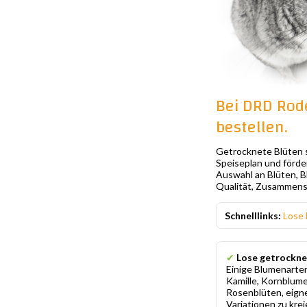
Bei DRD Rode
bestellen.
Getrocknete Blüten s
Speiseplan und förde
Auswahl an Blüten, B
Qualität, Zusammense
Schnelllinks:
Lose
✔
Lose getrockne
Einige Blumenarten
Kamille, Kornblume
Rosenblüten, eigne
Variationen zu kre