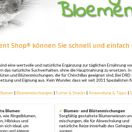
nt Shop® können Sie schnell und einfach 
ind eine wertvolle und natürliche Ergänzung zur täglichen Ernährung vo
rn das natürliche Suchverhalten, ohne die Hauptnahrung zu ersetzen. In 
lüten und Blütenmischungen, die für Chinchillas geeignet sind. Bei DR
tzung und Eignung aus. Kein Wunder, dass wir seit 2011 Spezialisten für
 Blumen
|
Blumenmischungen
|
Futter & Snacks
|
Anwendung & Tipps
|
S
te Blumen
✔
Blumen- und Blütenmischungen
, wie Ringelblumen,
Sorgfältig gestaltete Blumenwiesen un
n, Hibiskus und
mischungen, die für Abwechslung und
n sich ideal, um
natürliche Reize innerhalb des Gehege
ieren und eigene
sorgen.