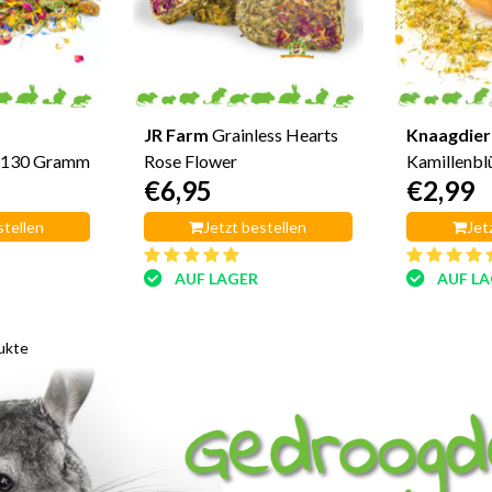
JR Farm
Grainless Hearts
Knaagdier
 130 Gramm
Rose Flower
Kamillenbl
5
€6,95
€2,99
stellen
Jetzt bestellen
Jet
AUF LAGER
AUF L
ukte