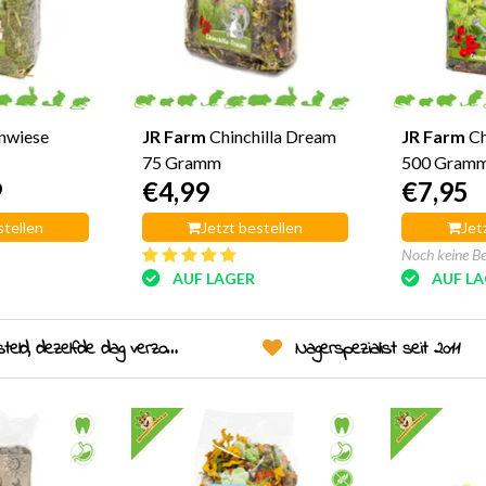
nwiese
JR Farm
Chinchilla Dream
JR Farm
Ch
75 Gramm
500 Gram
9
€4,99
€7,95
stellen
Jetzt bestellen
Jet
Noch keine B
AUF LAGER
AUF L
eld, dezelfde dag verzonden!
Nagerspezialist seit 2011