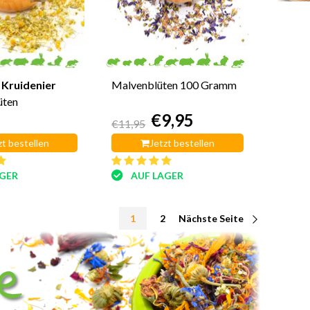
 Kruidenier
Malvenblüten 100 Gramm
üten
€9,95
€11,95
zt bestellen
Jetzt bestellen
AGER
AUF LAGER
1
2
Nächste Seite