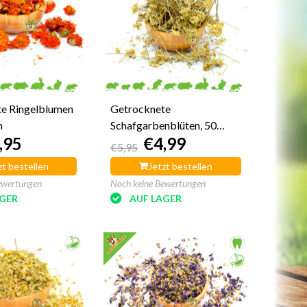
e Ringelblumen
Getrocknete
m
Schafgarbenblüten, 50
,95
€4,99
Gramm
€5,95
zt bestellen
Jetzt bestellen
ewertungen
Noch keine Bewertungen
AGER
AUF LAGER