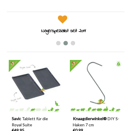
Nagerspezialist seit 2011
Savic
Tablett für die
Knaagdierwinkel®
DIY S-
Royal Suite
Haken 7 cm
€49,95
€0,99