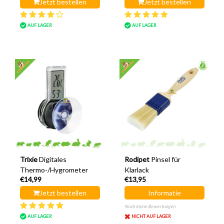
Jetzt bestellen
Jetzt bestellen
AUF LAGER
AUF LAGER
Trixie
Digitales
Rodipet
Pinsel für
Thermo-/Hygrometer
Klarlack
€14,99
€13,95
Jetzt bestellen
Informatie
Noch keine Bewertungen
AUF LAGER
NICHT AUF LAGER