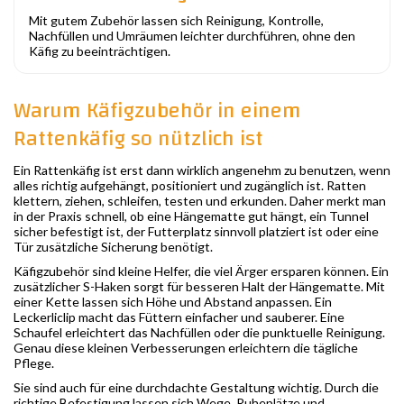
Mit gutem Zubehör lassen sich Reinigung, Kontrolle,
Nachfüllen und Umräumen leichter durchführen, ohne den
Käfig zu beeinträchtigen.
Warum Käfigzubehör in einem
Rattenkäfig so nützlich ist
Ein Rattenkäfig ist erst dann wirklich angenehm zu benutzen, wenn
alles richtig aufgehängt, positioniert und zugänglich ist. Ratten
klettern, ziehen, schleifen, testen und erkunden. Daher merkt man
in der Praxis schnell, ob eine Hängematte gut hängt, ein Tunnel
sicher befestigt ist, der Futterplatz sinnvoll platziert ist oder eine
Tür zusätzliche Sicherung benötigt.
Käfigzubehör sind kleine Helfer, die viel Ärger ersparen können. Ein
zusätzlicher S-Haken sorgt für besseren Halt der Hängematte. Mit
einer Kette lassen sich Höhe und Abstand anpassen. Ein
Leckerliclip macht das Füttern einfacher und sauberer. Eine
Schaufel erleichtert das Nachfüllen oder die punktuelle Reinigung.
Genau diese kleinen Verbesserungen erleichtern die tägliche
Pflege.
Sie sind auch für eine durchdachte Gestaltung wichtig. Durch die
richtige Befestigung lassen sich Wege, Ruheplätze und