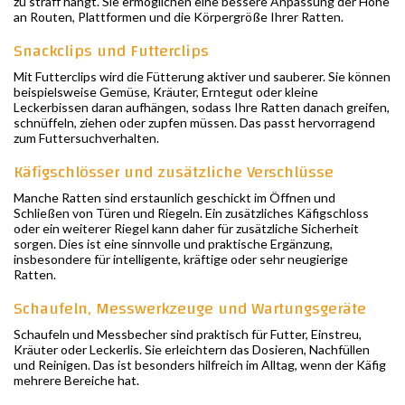
zu straff hängt. Sie ermöglichen eine bessere Anpassung der Höhe
an Routen, Plattformen und die Körpergröße Ihrer Ratten.
Snackclips und Futterclips
Mit Futterclips wird die Fütterung aktiver und sauberer. Sie können
beispielsweise Gemüse, Kräuter, Erntegut oder kleine
Leckerbissen daran aufhängen, sodass Ihre Ratten danach greifen,
schnüffeln, ziehen oder zupfen müssen. Das passt hervorragend
zum Futtersuchverhalten.
Käfigschlösser und zusätzliche Verschlüsse
Manche Ratten sind erstaunlich geschickt im Öffnen und
Schließen von Türen und Riegeln. Ein zusätzliches Käfigschloss
oder ein weiterer Riegel kann daher für zusätzliche Sicherheit
sorgen. Dies ist eine sinnvolle und praktische Ergänzung,
insbesondere für intelligente, kräftige oder sehr neugierige
Ratten.
Schaufeln, Messwerkzeuge und Wartungsgeräte
Schaufeln und Messbecher sind praktisch für Futter, Einstreu,
Kräuter oder Leckerlis. Sie erleichtern das Dosieren, Nachfüllen
und Reinigen. Das ist besonders hilfreich im Alltag, wenn der Käfig
mehrere Bereiche hat.