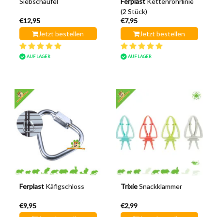
Siebschaufel
Ferplast
Kettenrohrlinie
(2 Stück)
€12,95
€7,95
Jetzt bestellen
Jetzt bestellen
AUF LAGER
AUF LAGER
Ferplast
Käfigschloss
Trixie
Snackklammer
€9,95
€2,99