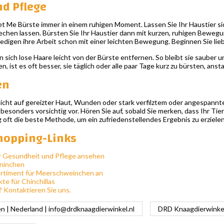
d Pflege
t Me Bürste immer in einem ruhigen Moment. Lassen Sie Ihr Haustier si
echen lassen. Bürsten Sie Ihr Haustier dann mit kurzen, ruhigen Beweg
igen ihre Arbeit schon mit einer leichten Bewegung. Beginnen Sie lieber
sich lose Haare leicht von der Bürste entfernen. So bleibt sie sauber und 
, ist es oft besser, sie täglich oder alle paar Tage kurz zu bürsten, anst
en
nicht auf gereizter Haut, Wunden oder stark verfilztem oder angespannt
 besonders vorsichtig vor. Hören Sie auf, sobald Sie merken, dass Ihr T
ig oft die beste Methode, um ein zufriedenstellendes Ergebnis zu erzielen
hopping-Links
r Gesundheit und Pflege ansehen
aninchen
ortiment für Meerschweinchen an
te für Chinchillas
? Kontaktieren Sie uns.
 | Nederland |
info@drdknaagdierwinkel.nl
DRD Knaagdierwinkel 