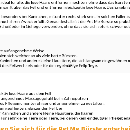
t ideal für alle, die lose Haare entfernen möchten, ohne dass das Bürs
sanft über das Fell und entfernen gleichzeitig lose Haare. Das Ergebnis
 besonders bei Kaninchen, mitunter recht stark sein. In solchen Fällen 
nnoch ihren Zweck erfüllt. Genau deshalb ist die Pet Me Bürste so prakt
 Schoß oder im Gehege verwenden, ohne dass sie sich sofort schwer od
are auf angenehme Weise
n sich weicher an als viele harte Bürsten.
Kaninchen und andere kleine Haustiere, die sich langsam eingewöhnen 
 des Fellwechsels oder für die regelmäßige Fellpflege.
ektiv lose Haare aus dem Fell
in angenehmes Massagegefühl beim Zähneputzen
bei, Pflegemomente ruhiger und angenehmer zu gestalten.
em gepflegten, glänzenden Fell bei
r Kaninchen und andere kleine Haustiere, die haaren
 Für sehr kleine Tiere oder Tiere, bei denen kein eindeutiger Pflegebeda
en Sie sich für die Pet Me Bürste entsch