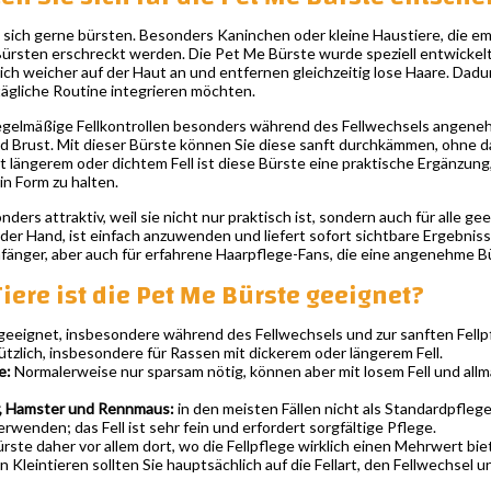
st sich gerne bürsten. Besonders Kaninchen oder kleine Haustiere, die e
Bürsten erschreckt werden. Die Pet Me Bürste wurde speziell entwickelt
h weicher auf der Haut an und entfernen gleichzeitig lose Haare. Dadurch 
 tägliche Routine integrieren möchten.
egelmäßige Fellkontrollen besonders während des Fellwechsels angeneh
und Brust. Mit dieser Bürste können Sie diese sanft durchkämmen, ohne d
längerem oder dichtem Fell ist diese Bürste eine praktische Ergänzung
in Form zu halten.
nders attraktiv, weil sie nicht nur praktisch ist, sondern auch für alle g
in der Hand, ist einfach anzuwenden und liefert sofort sichtbare Ergebn
Anfänger, aber auch für erfahrene Haarpflege-Fans, die eine angenehme 
iere ist die Pet Me Bürste geeignet?
geeignet, insbesondere während des Fellwechsels und zur sanften Fellp
tzlich, insbesondere für Rassen mit dickerem oder längerem Fell.
e:
Normalerweise nur sparsam nötig, können aber mit losem Fell und 
, Hamster und Rennmaus:
in den meisten Fällen nicht als Standardpflege
wenden; das Fell ist sehr fein und erfordert sorgfältige Pflege.
ste daher vor allem dort, wo die Fellpflege wirklich einen Mehrwert bie
 Kleintieren sollten Sie hauptsächlich auf die Fellart, den Fellwechsel