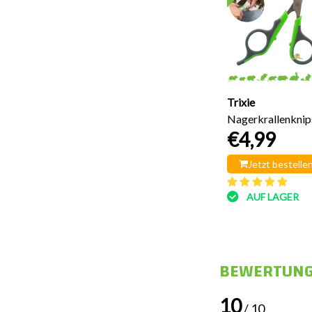
Trixie
Nagerkrallenknip
€4,99
Jetzt bestelle
AUF LAGER
BEWERTUN
10
/ 10