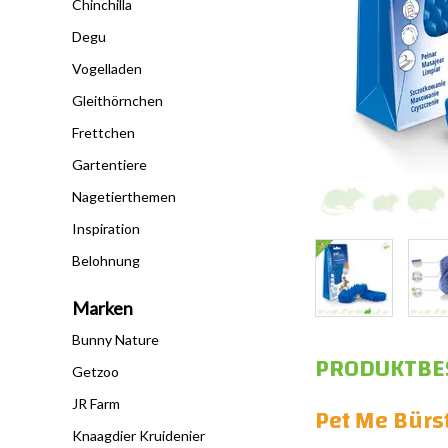
Chinchilla
Degu
Vogelladen
Gleithörnchen
Frettchen
Gartentiere
Nagetierthemen
Inspiration
Belohnung
Marken
Bunny Nature
PRODUKTBE
Getzoo
JR Farm
Pet Me Bürs
Knaagdier Kruidenier