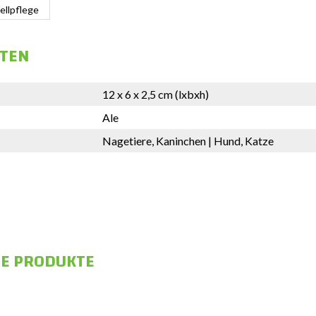
ellpflege
FTEN
12 x 6 x 2,5 cm (lxbxh)
Ale
Nagetiere, Kaninchen | Hund, Katze
E PRODUKTE