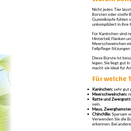
Nicht jedes Tier läs
Borsten oder steife 
Gummiköpfe fühlen sic
unkompliziert in ihre
Für Kaninchen sind r
Hinterteil, Flanken 
Meerschweinchen mit 
Fellpflege-Sitzungen 
Diese Bürste ist beso
legen. Sie liegt gut 
macht sie ideal für 
Für welche T
Kaninchen:
sehr gut 
Meerschweinchen:
nü
Ratte und Zwergratt
sein.
Maus, Zwerghamster
Chinchilla:
Sparsam ver
Verwenden Sie die Bür
erkennen. Bei anderen