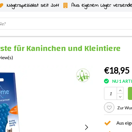
Nagerspezialist seit 2011
Aus eigenem Lager versend
ste für Kaninchen und Kleintiere
view(s)
€18,95
NU 1 AR
Zur Wun
Aus eig