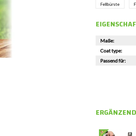
Fellbürste
F
EIGENSCHA
Maße:
Coat type:
Passend für:
ERGÄNZEND