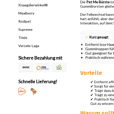
Die
Pet Me Bürste
is
Knaagdierwinkel®
Gummiborsten gleiten 
Mealberry
Der Fellwechsel kann,
hart anfühlt, aber de
Rodipet
Interaktion, auf dem
Supreme
✓
Kurz gesagt
Trixie
Entfernt lose Ha
Versele-Laga
Gumminoppen fühle
Gut geeignet für 
Sichere Bezahlung mit
Praktisch während
Vorteile
Schnelle Lieferung!
✔ Entfernt eff
✔ Sorgt für e
✔ Trägt dazu 
✔ Trägt zu ein
✔ Praktisch fü
Gut zu wissen:
Warum sollt