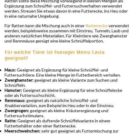
Ratten sollte diese Mischung vorwiegend in kleinen Mengen als
Ergänzung zum Schnüffel- und Futtersuchverhalten verwendet
werden. Streuen Sie etwas davon in eine Futterecke, ins Heu oder
in eine naturnahe Umgebung.
Für Ratten kann die Mischung auch in einer
Rattenecke
verwendet
werden, beispielsweise zusammen mit Einstreu, Tunneln, Laub und
anderen natürlichen Materialien. Für Kleintiere wie Zwerghamster
und Rennmäuse genügt eine kleine Schnüffelportion.
Für welche Tiere ist Foerager Menu Cavia
geeignet?
Maus:
Geeignet als Ergänzung für kleine Schnüffel- und
Futtersuchtiere. Eine kleine Menge im Futterbereich verteilen.
Zwerghamster:
geeignet als kleine Variante zum Suchen und
Schnüffeln.
Hamster:
Geeignet als kleine Ergänzung für eine Schnüffelecke
oder als Futtersuchschicht.
Rennmaus:
geeignet als natürliche Schnüffel- und
Knabbervariation, zum Beispiel im Heu oder in der Einstreu.
Zwergrogen:
geeignet als kleine Kräuterergänzung und
Futtersuchstimulans.
Ratte:
Geeignet als duftende Schnüffelvariante in einem
Futterbehälter oder einer Rattenecke.
Meerschweinchen:
sehr gut geeignet als Futtermischung zur