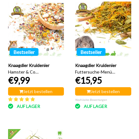
Bestseller
Bestseller
Knaagdier Kruidenier
Knaagdier Kruidenier
Hamster & Co
Futtersuche-Menü
€9,99
€15,95
Futtersuchmenü 500 Gramm
Kaninchen 400 Gramm
Jetzt bestellen
Jetzt bestellen
Noch keine Bewertungen
AUF LAGER
AUF LAGER