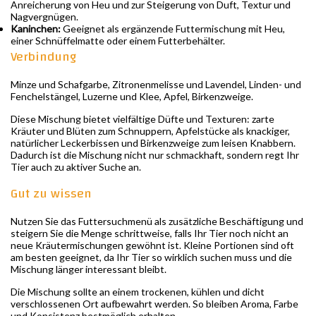
Anreicherung von Heu und zur Steigerung von Duft, Textur und
Nagvergnügen.
Kaninchen:
Geeignet als ergänzende Futtermischung mit Heu,
einer Schnüffelmatte oder einem Futterbehälter.
Verbindung
Minze und Schafgarbe, Zitronenmelisse und Lavendel, Linden- und
Fenchelstängel, Luzerne und Klee, Apfel, Birkenzweige.
Diese Mischung bietet vielfältige Düfte und Texturen: zarte
Kräuter und Blüten zum Schnuppern, Apfelstücke als knackiger,
natürlicher Leckerbissen und Birkenzweige zum leisen Knabbern.
Dadurch ist die Mischung nicht nur schmackhaft, sondern regt Ihr
Tier auch zu aktiver Suche an.
Gut zu wissen
Nutzen Sie das Futtersuchmenü als zusätzliche Beschäftigung und
steigern Sie die Menge schrittweise, falls Ihr Tier noch nicht an
neue Kräutermischungen gewöhnt ist. Kleine Portionen sind oft
am besten geeignet, da Ihr Tier so wirklich suchen muss und die
Mischung länger interessant bleibt.
Die Mischung sollte an einem trockenen, kühlen und dicht
verschlossenen Ort aufbewahrt werden. So bleiben Aroma, Farbe
und Konsistenz bestmöglich erhalten.