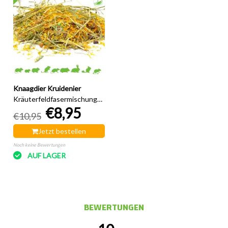
Knaagdier Kruidenier
Kräuterfeldfasermischung
€8,95
300 Gramm
€10,95
Jetzt bestellen
Noch keine Bewertungen
AUF LAGER
BEWERTUNGEN