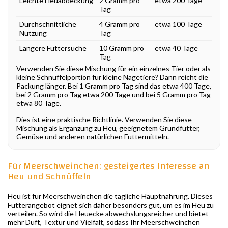
Leichte Heuabdeckung
2 Gramm pro
etwa 200 Tage
Tag
Durchschnittliche
4 Gramm pro
etwa 100 Tage
Nutzung
Tag
Längere Futtersuche
10 Gramm pro
etwa 40 Tage
Tag
Verwenden Sie diese Mischung für ein einzelnes Tier oder als
kleine Schnüffelportion für kleine Nagetiere? Dann reicht die
Packung länger. Bei 1 Gramm pro Tag sind das etwa 400 Tage,
bei 2 Gramm pro Tag etwa 200 Tage und bei 5 Gramm pro Tag
etwa 80 Tage.
Dies ist eine praktische Richtlinie. Verwenden Sie diese
Mischung als Ergänzung zu Heu, geeignetem Grundfutter,
Gemüse und anderen natürlichen Futtermitteln.
Für Meerschweinchen: gesteigertes Interesse an
Heu und Schnüffeln
Heu ist für Meerschweinchen die tägliche Hauptnahrung. Dieses
Futterangebot eignet sich daher besonders gut, um es im Heu zu
verteilen. So wird die Heuecke abwechslungsreicher und bietet
mehr Duft, Textur und Vielfalt, sodass Ihr Meerschweinchen