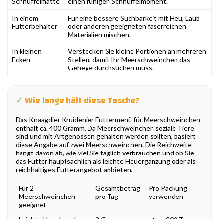
Schnüffelmatte
einen ruhigen Schnüffelmoment.
In einem
Für eine bessere Suchbarkeit mit Heu, Laub
Futterbehälter
oder anderen geeigneten faserreichen
Materialien mischen.
In kleinen
Verstecken Sie kleine Portionen an mehreren
Ecken
Stellen, damit Ihr Meerschweinchen das
Gehege durchsuchen muss.
✓
Wie lange hält diese Tasche?
Das Knaagdier Kruidenier Futtermenü für Meerschweinchen
enthält ca. 400 Gramm. Da Meerschweinchen soziale Tiere
sind und mit Artgenossen gehalten werden sollten, basiert
diese Angabe auf zwei Meerschweinchen. Die Reichweite
hängt davon ab, wie viel Sie täglich verbrauchen und ob Sie
das Futter hauptsächlich als leichte Heuergänzung oder als
reichhaltiges Futterangebot anbieten.
Für 2
Gesamtbetrag
Pro Packung
Meerschweinchen
pro Tag
verwenden
geeignet