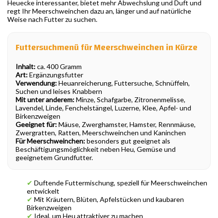
Heuecke interessanter, bietet mehr Abwechslung und Duft und
regt Ihr Meerschweinchen dazu an, länger und auf natürliche
Weise nach Futter zu suchen.
Futtersuchmenü für Meerschweinchen in Kürze
Inhalt:
ca. 400 Gramm
Art:
Ergänzungsfutter
Verwendung:
Heuanreicherung, Futtersuche, Schnüffeln,
Suchen und leises Knabbern
Mit unter anderem:
Minze, Schafgarbe, Zitronenmelisse,
Lavendel, Linde, Fenchelstängel, Luzerne, Klee, Apfel- und
Birkenzweigen
Geeignet für:
Mäuse, Zwerghamster, Hamster, Rennmäuse,
Zwergratten, Ratten, Meerschweinchen und Kaninchen
Für Meerschweinchen:
besonders gut geeignet als
Beschäftigungsmöglichkeit neben Heu, Gemüse und
geeignetem Grundfutter.
✔
Duftende Futtermischung, speziell für Meerschweinchen
entwickelt
✔
Mit Kräutern, Blüten, Apfelstücken und kaubaren
Birkenzweigen
✔
Ideal, um Heu attraktiver zu machen