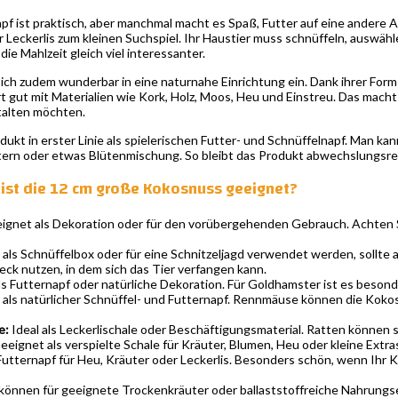
apf ist praktisch, aber manchmal macht es Spaß, Futter auf eine andere 
 Leckerlis zum kleinen Suchspiel. Ihr Haustier muss schnüffeln, auswäh
e Mahlzeit gleich viel interessanter.
ich zudem wunderbar in eine naturnahe Einrichtung ein. Dank ihrer Form 
 gut mit Materialien wie Kork, Holz, Moos, Heu und Einstreu. Das macht 
talten möchten.
ukt in erster Linie als spielerischen Futter- und Schnüffelnapf. Man kan
utern oder etwas Blütenmischung. So bleibt das Produkt abwechslungsrei
e ist die 12 cm große Kokosnuss geeignet?
gnet als Dekoration oder für den vorübergehenden Gebrauch. Achten Sie
als Schnüffelbox oder für eine Schnitzeljagd verwendet werden, sollte ab
ck nutzen, in dem sich das Tier verfangen kann.
s Futternapf oder natürliche Dekoration. Für Goldhamster ist es besonde
als natürlicher Schnüffel- und Futternapf. Rennmäuse können die Kok
e:
Ideal als Leckerlischale oder Beschäftigungsmaterial. Ratten können
eignet als verspielte Schale für Kräuter, Blumen, Heu oder kleine Extra
 Futternapf für Heu, Kräuter oder Leckerlis. Besonders schön, wenn Ih
können für geeignete Trockenkräuter oder ballaststoffreiche Nahrungs