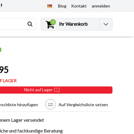
et
Blog
Kontakt
anmelden
0
Ihr Warenkorb
n
95
F LAGER
Nicht auf Lager
schliste hinzufügen
Auf Vergleichsliste setzen
enem Lager versendet
iche und fachkundige Beratung