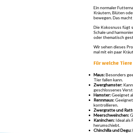
Ein normaler Futtern
Kräutern, Blüten oder
bewegen. Das macht di
Die Kokosnuss fügt s
Schale und harmoniert
oder thematisch ges
Wir sehen dieses Prod
mal mit ein paar Krä
Für welche Tier
Maus:
Besonders geei
Tier fallen kann.
Zwerghamster:
Kann 
geschlossenes Verste
Hamster:
Geeignet al
Rennmaus:
Geeignet 
kontrollieren.
Zwergratte und Ratt
Meerschweinchen:
Ge
Kaninchen:
Ideal als
herumschiebt.
Chinchilla und Degu: