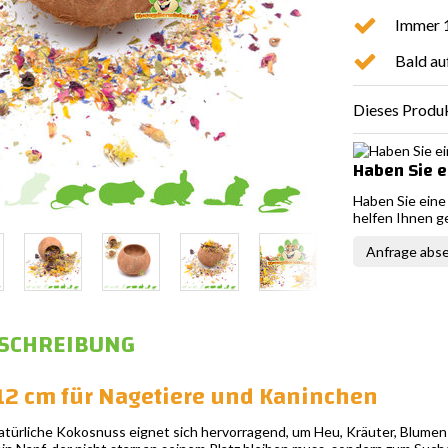
Immer 1
Bald au
Dieses Produk
Haben Sie e
Haben Sie eine
helfen Ihnen g
Anfrage abs
SCHREIBUNG
2 cm für Nagetiere und Kaninchen
türliche Kokosnuss eignet sich hervorragend, um Heu, Kräuter, Blumen o