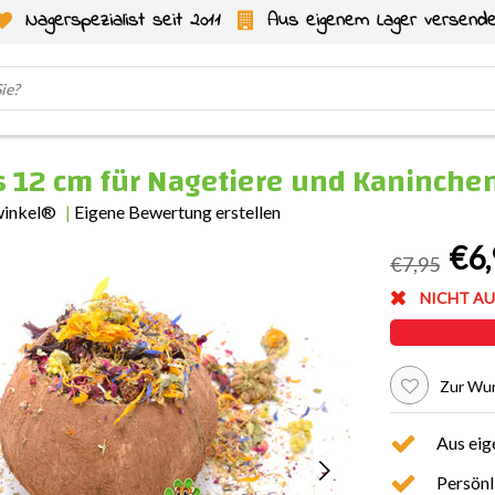
Nagerspezialist seit 2011
Aus eigenem Lager versend
 12 cm für Nagetiere und Kaninche
winkel®
|
Eigene Bewertung erstellen
€6,
€7,95
NICHT AU
Zur Wun
Aus eig
Persönl