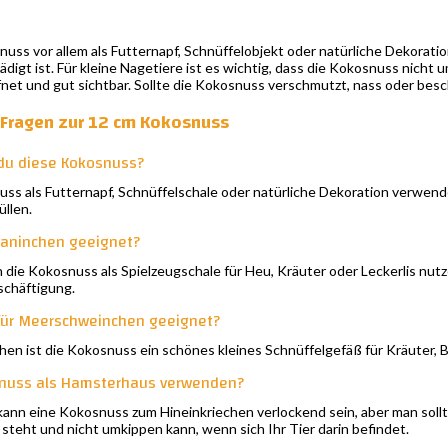
uss vor allem als Futternapf, Schnüffelobjekt oder natürliche Dekoratio
igt ist. Für kleine Nagetiere ist es wichtig, dass die Kokosnuss nicht um
ffnet und gut sichtbar. Sollte die Kokosnuss verschmutzt, nass oder bes
e Fragen zur 12 cm Kokosnuss
du diese Kokosnuss?
ss als Futternapf, Schnüffelschale oder natürliche Dekoration verwend
üllen.
Kaninchen geeignet?
die Kokosnuss als Spielzeugschale für Heu, Kräuter oder Leckerlis nutze
eschäftigung.
 für Meerschweinchen geeignet?
hen ist die Kokosnuss ein schönes kleines Schnüffelgefäß für Kräuter,
snuss als Hamsterhaus verwenden?
 kann eine Kokosnuss zum Hineinkriechen verlockend sein, aber man soll
il steht und nicht umkippen kann, wenn sich Ihr Tier darin befindet.