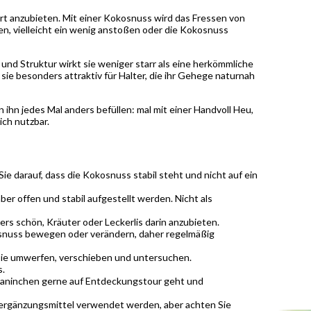
Art anzubieten. Mit einer Kokosnuss wird das Fressen von
len, vielleicht ein wenig anstoßen oder die Kokosnuss
und Struktur wirkt sie weniger starr als eine herkömmliche
sie besonders attraktiv für Halter, die ihr Gehege naturnah
n ihn jedes Mal anders befüllen: mal mit einer Handvoll Heu,
ch nutzbar.
 darauf, dass die Kokosnuss stabil steht und nicht auf ein
er offen und stabil aufgestellt werden. Nicht als
rs schön, Kräuter oder Leckerlis darin anzubieten.
osnuss bewegen oder verändern, daher regelmäßig
 sie umwerfen, verschieben und untersuchen.
s.
r Kaninchen gerne auf Entdeckungstour geht und
ergänzungsmittel verwendet werden, aber achten Sie