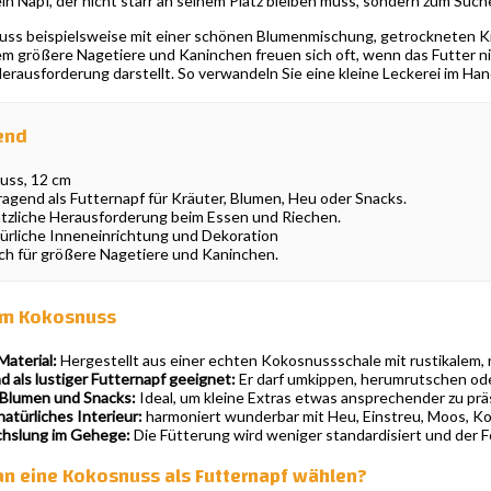
n Napf, der nicht starr an seinem Platz bleiben muss, sondern zum Such
nuss beispielsweise mit einer schönen Blumenmischung, getrockneten Kr
lem größere Nagetiere und Kaninchen freuen sich oft, wenn das Futter ni
Herausforderung darstellt. So verwandeln Sie eine kleine Leckerei im H
end
uss, 12 cm
ragend als Futternapf für Kräuter, Blumen, Heu oder Snacks.
sätzliche Herausforderung beim Essen und Riechen.
ürliche Inneneinrichtung und Dekoration
ch für größere Nagetiere und Kaninchen.
 cm Kokosnuss
Material:
Hergestellt aus einer echten Kokosnussschale mit rustikalem,
 als lustiger Futternapf geeignet:
Er darf umkippen, herumrutschen ode
 Blumen und Snacks:
Ideal, um kleine Extras etwas ansprechender zu prä
natürliches Interieur:
harmoniert wunderbar mit Heu, Einstreu, Moos, Ko
hslung im Gehege:
Die Fütterung wird weniger standardisiert und der F
n eine Kokosnuss als Futternapf wählen?