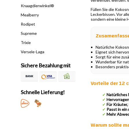
verwendet werden: ei
Knaagdierwinkel®
Füllen Sie die Kokos
Leckerbissen. Vor al
Mealberry
sondern eine kleine 
Rodipet
Supreme
Zusamenfass
Trixie
Natürliche Kokosn
Versele-Laga
Eignet sich hervor
Sorgt für eine zu
Wunderbar für nat
Sichere Bezahlung mit
Besonders praktis
Vorteile der 12
Schnelle Lieferung!
✔
Natürliches 
✔
Hervorragend
✔
Für Kräuter,
✔
Passt in ein 
✔
Mehr Abwec
Warum sollte ma