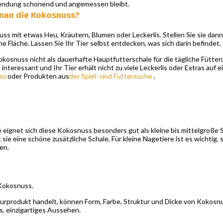
wendung schonend und angemessen bleibt.
man die Kokosnuss?
uss mit etwas Heu, Kräutern, Blumen oder Leckerlis. Stellen Sie sie dan
 Fläche. Lassen Sie Ihr Tier selbst entdecken, was sich darin befindet.
kosnuss nicht als dauerhafte Hauptfutterschale für die tägliche Fütter
 interessant und Ihr Tier erhält nicht zu viele Leckerlis oder Extras auf
eu
oder Produkten aus
der Spiel- und Futtersuche
.
 eignet sich diese Kokosnuss besonders gut als kleine bis mittelgroße 
ie eine schöne zusätzliche Schale. Für kleine Nagetiere ist es wichtig, si
en.
okosnuss.
turprodukt handelt, können Form, Farbe, Struktur und Dicke von Kokosnus
s, einzigartiges Aussehen.