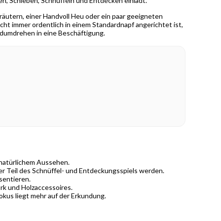
en, Schieben, Schnüffeln und Entdecken einlädt.
äutern, einer Handvoll Heu oder ein paar geeigneten
cht immer ordentlich in einem Standardnapf angerichtet ist,
andumdrehen in eine Beschäftigung.
 natürlichem Aussehen.
r Teil des Schnüffel- und Entdeckungsspiels werden.
sentieren.
rk und Holzaccessoires.
okus liegt mehr auf der Erkundung.