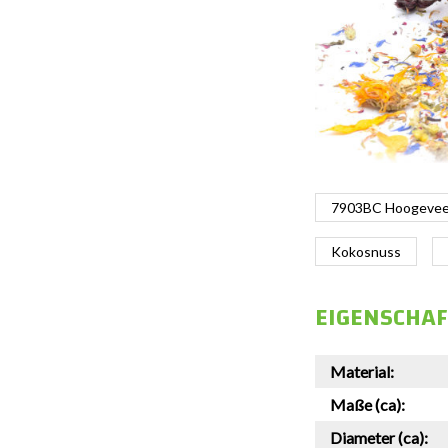
7903BC Hoogeveen
Kokosnuss
EIGENSCHA
Material:
Maße (ca):
Diameter (ca):