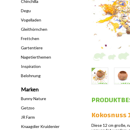
Chinchilla
Degu
Vogelladen
Gleithörnchen
Frettchen
Gartentiere
Nagetierthemen
Inspiration
Belohnung
Marken
PRODUKTBE
Bunny Nature
Getzoo
Kokosnuss 1
JR Farm
Diese 12 cm große, na
Knaagdier Kruidenier