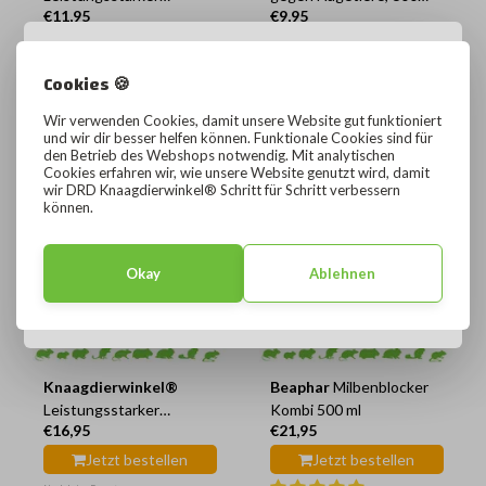
€11,95
€9,95
Käfigreiniger
Gramm
Jetzt bestellen
Jetzt bestellen
×
Cookies 🍪
Noch keine Bewertungen
Shop available in English (GB)
AUF LAGER
AUF LAGER
Wir verwenden Cookies, damit unsere Website gut funktioniert
Prices in EUR
und wir dir besser helfen können. Funktionale Cookies sind für
den Betrieb des Webshops notwendig. Mit analytischen
Website in English
Cookies erfahren wir, wie unsere Website genutzt wird, damit
wir DRD Knaagdierwinkel® Schritt für Schritt verbessern
können.
Shop in English
Okay
Ablehnen
Bleiben Sie auf Deutsch
Knaagdierwinkel®
Beaphar
Milbenblocker
Leistungsstarker
Kombi 500 ml
€16,95
€21,95
Käfigreiniger 1 Liter
Jetzt bestellen
Jetzt bestellen