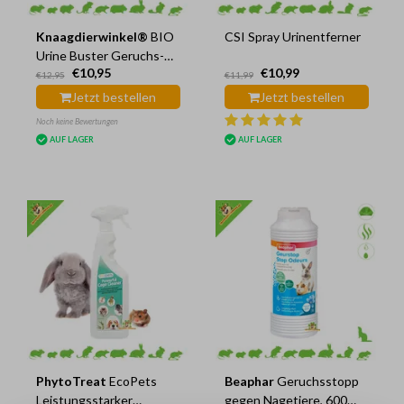
Knaagdierwinkel®
BIO
CSI Spray Urinentferner
Urine Buster Geruchs-
€10,95
€10,99
und Fleckenentferner für
€12,95
€11,99
Nagetiere 500 ml
Jetzt bestellen
Jetzt bestellen
Noch keine Bewertungen
AUF LAGER
AUF LAGER
PhytoTreat
EcoPets
Beaphar
Geruchsstopp
Leistungsstarker
gegen Nagetiere, 600