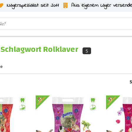
Nagerspezialist seit 2011
Aus eigenem Lager versend
t Schlagwort Rolklaver
5
te
S