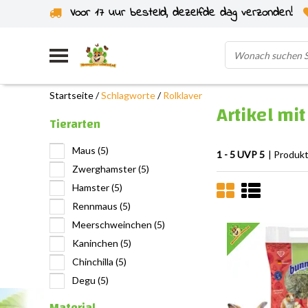
Voor 17 uur besteld, dezelfde dag verzonden!
Startseite
/
Schlagworte
/
Rolklaver
Artikel mi
Tierarten
Maus
(5)
1 - 5 UVP 5
| Produk
Zwerghamster
(5)
Hamster
(5)
Rennmaus
(5)
Meerschweinchen
(5)
Kaninchen
(5)
Chinchilla
(5)
Degu
(5)
Material