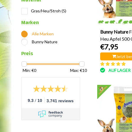
Gras/Heu/Stroh
(5)
Marken
Bunny Nature
F
Alle Marken
Heu Apfel 500
Bunny Nature
€7,95
Preis
Jetzt be
Min: €
0
Max: €
10
AUF LAGER
/
9.3
10
3.741 reviews