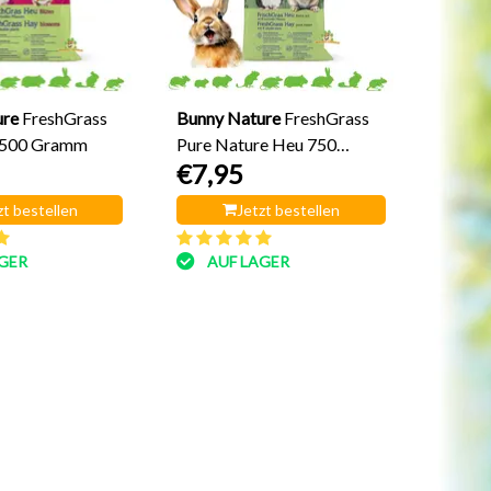
ure
FreshGrass
Bunny Nature
FreshGrass
 500 Gramm
Pure Nature Heu 750
€7,95
Gramm
zt bestellen
Jetzt bestellen
GER
AUF LAGER