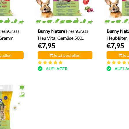
reshGrass
Bunny Nature
FreshGrass
Bunny Nat
 Gramm
Heu Vital Gemüse 500
Heublüten
€7,95
€7,95
Gramm
stellen
Jetzt bestellen
Jet
AUF LAGER
AUF LA