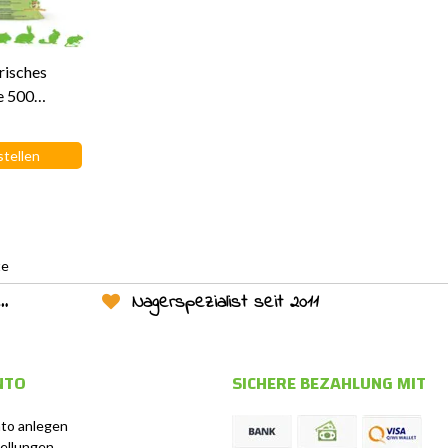
risches
e 500
stellen
te
Nagerspezialist seit 2011
NTO
SICHERE BEZAHLUNG MIT
to anlegen
ellungen