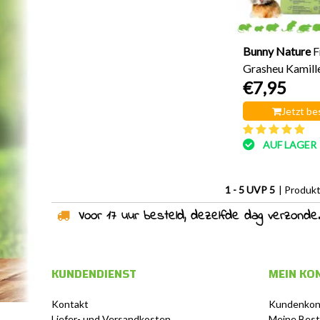
Bunny Nature
F
Grasheu Kamill
€7,95
Gramm
Jetzt be
AUF LAGER
1 - 5 UVP 5
| Produk
Voor 17 uur besteld, dezelfde dag verzonden!
KUNDENDIENST
MEIN KO
Kontakt
Kundenkon
Liefer- und Versandkosten
Meine Best