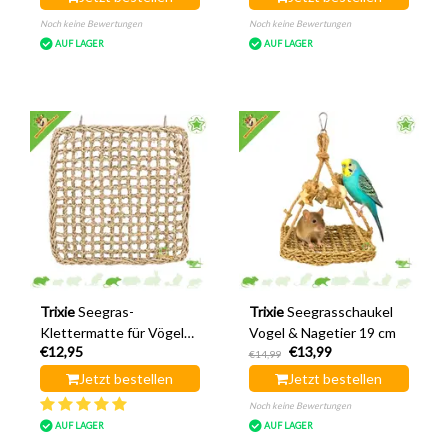
Noch keine Bewertungen
Noch keine Bewertungen
AUF LAGER
AUF LAGER
Trixie
Seegras-
Trixie
Seegrasschaukel
Klettermatte für Vögel
Vogel & Nagetier 19 cm
€12,95
€13,99
und Nagetiere, 30 cm
€14,99
Jetzt bestellen
Jetzt bestellen
Noch keine Bewertungen
AUF LAGER
AUF LAGER