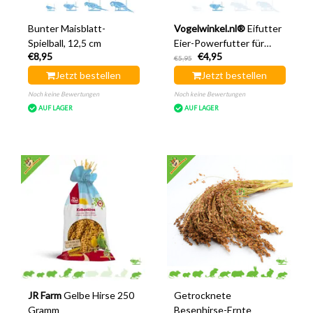
Bunter Maisblatt-
Vogelwinkel.nl®
Eifutter
Spielball, 12,5 cm
Eier-Powerfutter für
€8,95
€4,95
große Wellensittiche,
€5,95
240 Gramm
Jetzt bestellen
Jetzt bestellen
Noch keine Bewertungen
Noch keine Bewertungen
AUF LAGER
AUF LAGER
JR Farm
Gelbe Hirse 250
Getrocknete
Gramm
Besenhirse-Ernte