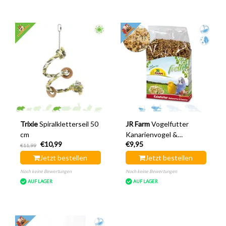
Trixie
Spiralkletterseil 50
JR Farm
Vogelfutter
cm
Kanarienvogel &
€10,99
€9,95
Wellensittich 1 kg
€11,99
Jetzt bestellen
Jetzt bestellen
Noch keine Bewertungen
Noch keine Bewertungen
AUF LAGER
AUF LAGER