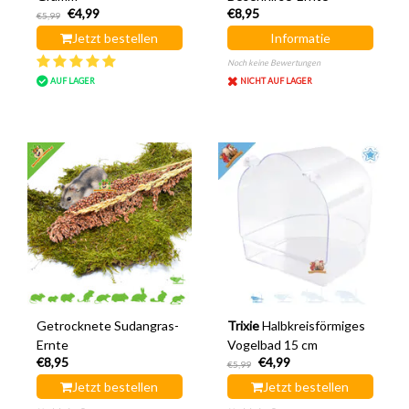
€4,99
€8,95
€5,99
Jetzt bestellen
Informatie
Noch keine Bewertungen
AUF LAGER
NICHT AUF LAGER
Getrocknete Sudangras-
Trixie
Halbkreisförmiges
Ernte
Vogelbad 15 cm
€8,95
€4,99
€5,99
Jetzt bestellen
Jetzt bestellen