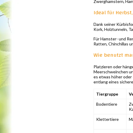
Zwerghamstern, Hamst
Ideal für Herbs
Dank seiner Kürbisfor
Kork, Holztunneln, T
Für Hamster- und Ren
Ratten, Chinchillas 
Wie benutzt ma
Platzieren oder hänge
Meerschweinchen und 
es etwas höher oder 
entlang eines sicher
Tiergruppe
V
Bodentiere
Z
K
Klettertiere
Ma