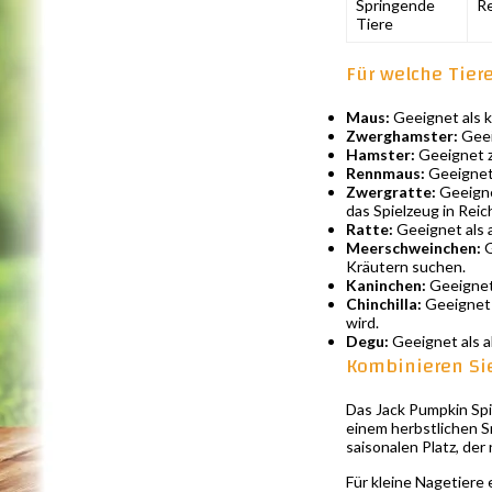
Springende
Re
Tiere
Für welche Tier
Maus:
Geeignet als k
Zwerghamster:
Geei
Hamster:
Geeignet z
Rennmaus:
Geeignet 
Zwergratte:
Geeigne
das Spielzeug in Reic
Ratte:
Geeignet als 
Meerschweinchen:
G
Kräutern suchen.
Kaninchen:
Geeignet 
Chinchilla:
Geeignet a
wird.
Degu:
Geeignet als a
Kombinieren Si
Das Jack Pumpkin Spi
einem herbstlichen S
saisonalen Platz, der
Für kleine Nagetiere