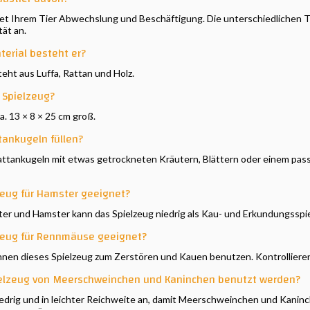
tet Ihrem Tier Abwechslung und Beschäftigung. Die unterschiedlichen 
tät an.
erial besteht er?
eht aus Luffa, Rattan und Holz.
 Spielzeug?
a. 13 × 8 × 25 cm groß.
tankugeln füllen?
Rattankugeln mit etwas getrockneten Kräutern, Blättern oder einem pas
zeug für Hamster geeignet?
ter und Hamster kann das Spielzeug niedrig als Kau- und Erkundungssp
lzeug für Rennmäuse geeignet?
nen dieses Spielzeug zum Zerstören und Kauen benutzen. Kontrollieren S
ielzeug von Meerschweinchen und Kaninchen benutzt werden?
 niedrig und in leichter Reichweite an, damit Meerschweinchen und Kani