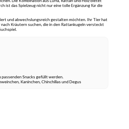
nchen. Die Kombination aus Luffa, Rattan und Holz bietet
ist das Spielzeug nicht nur eine tolle Ergänzung für die
ziert und abwechslungsreich gestalten möchten. Ihr Tier hat
ar nach Kräutern suchen, die in den Rattankugeln versteckt
Suchspiel.
u passenden Snacks gefüllt werden.
weinchen, Kaninchen, Chinchillas und Degus