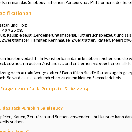
s kann man das Spielzeug mit einem Parcours aus Plattformen oder Spie
ezifikationen
attan und Holz.
 × 8 × 25 cm.
ug, Kauspielzeug, Zerkleinerungsmaterial, Futtersuchspielzeug und sai
 Zwerghamster, Hamster, Rennmäuse, Zwergratten, Ratten, Meerschwei
 zum Spielen gedacht. Ihr Haustier kann daran knabbern, ziehen und die
pielzeug noch in gutem Zustand ist, und entfernen Sie gegebenenfalls lo
lzeug noch attraktiver gestalten? Dann füllen Sie die Rattankugeln gel
ck. So wird es im Handumdrehen zu einem kleinen Sammelerlebnis.
e Fragen zum Jack Pumpkin Spielzeug
 das Jack Pumpkin Spielzeug?
pielen, Kauen, Zerstören und Suchen verwenden. Ihr Haustier kann dara
erlis suchen.
ustier davon?