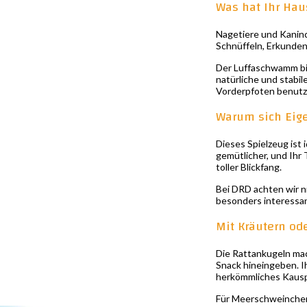
Was hat Ihr Hau
Nagetiere und Kaninc
Schnüffeln, Erkunden
Der Luffaschwamm bie
natürliche und stabi
Vorderpfoten benutz
Warum sich Eig
Dieses Spielzeug ist
gemütlicher, und Ihr
toller Blickfang.
Bei DRD achten wir ni
besonders interessant
Mit Kräutern od
Die Rattankugeln mac
Snack hineingeben. I
herkömmliches Kausp
Für Meerschweinchen,