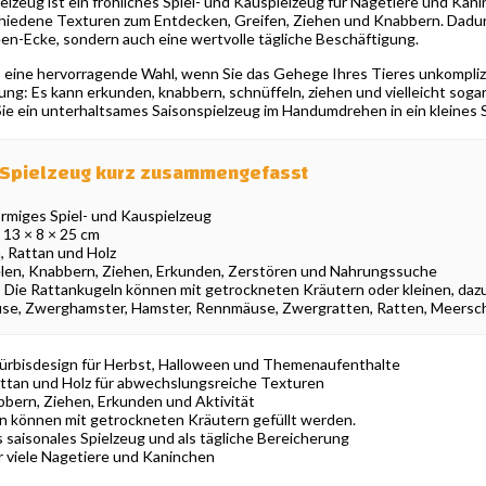
lzeug ist ein fröhliches Spiel- und Kauspielzeug für Nagetiere und Kani
hiedene Texturen zum Entdecken, Greifen, Ziehen und Knabbern. Dadurch 
en-Ecke, sondern auch eine wertvolle tägliche Beschäftigung.
ies eine hervorragende Wahl, wenn Sie das Gehege Ihres Tieres unkompli
ung: Es kann erkunden, knabbern, schnüffeln, ziehen und vielleicht sog
Sie ein unterhaltsames Saisonspielzeug im Handumdrehen in ein kleines 
 Spielzeug kurz zusammengefasst
rmiges Spiel- und Kauspielzeug
 13 × 8 × 25 cm
, Rattan und Holz
len, Knabbern, Ziehen, Erkunden, Zerstören und Nahrungssuche
:
Die Rattankugeln können mit getrockneten Kräutern oder kleinen, daz
e, Zwerghamster, Hamster, Rennmäuse, Zwergratten, Ratten, Meersch
ürbisdesign für Herbst, Halloween und Themenaufenthalte
attan und Holz für abwechslungsreiche Texturen
bern, Ziehen, Erkunden und Aktivität
 können mit getrockneten Kräutern gefüllt werden.
s saisonales Spielzeug und als tägliche Bereicherung
 viele Nagetiere und Kaninchen