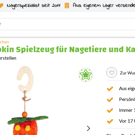
Nagerspezialist seit 2011
Aus eigenem Lager versend
nchen
kin Spielzeug für Nagetiere und K
rstellen
Zur Wun
Aus eig
Persönl
Immer 1
Vor 17 