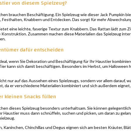
stier von diesem Spielzeug?
hen brauchen Beschäftigung. Ein Spielzeug wie dieser Jack Pumpkin bie
, Festhalten, Knabbern und Entdecken. Das sorgt für mehr Abwechslun
tet eine leichte, faserige Textur zum Knabbern. Das Rattan lädt zum Zie
le Konstruktion. Zusammen machen diese Materialien das Spielzeug intere
en.
entümer dafür entscheiden
 ideal, wenn Sie Dekoration und Beschäftigung für Ihr Haustier kombin
 Tier kann sich damit beschäftigen. Besonders im Herbst, um Halloween 
cht nur auf das Aussehen eines Spielzeugs, sondern vor allem darauf, wa
, da er verschiedene Materialien kombiniert und sich außerdem eignet, 
er kleinen Snacks füllen
hen dieses Spielzeug besonders unterhaltsam. Sie können gelegentlich
hr Haustier muss dann schnüffeln, suchen und picken, um daran zu gelang
ielzeug.
 Kaninchen, Chinchillas und Degus eignen sich am besten Kräuter, Blätt