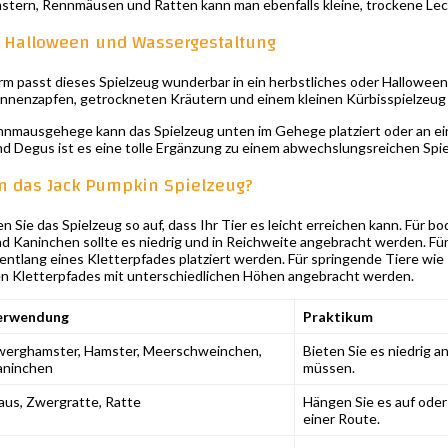
ern, Rennmäusen und Ratten kann man ebenfalls kleine, trockene Lecke
t, Halloween und Wassergestaltung
m passt dieses Spielzeug wunderbar in ein herbstliches oder Halloween-G
annenzapfen, getrockneten Kräutern und einem kleinen Kürbisspielzeug 
nmausgehege kann das Spielzeug unten im Gehege platziert oder an ein
und Degus ist es eine tolle Ergänzung zu einem abwechslungsreichen Spi
n das Jack Pumpkin Spielzeug?
n Sie das Spielzeug so auf, dass Ihr Tier es leicht erreichen kann. Für
Kaninchen sollte es niedrig und in Reichweite angebracht werden. Fü
entlang eines Kletterpfades platziert werden. Für springende Tiere wi
en Kletterpfades mit unterschiedlichen Höhen angebracht werden.
erwendung
Praktikum
werghamster, Hamster, Meerschweinchen,
Bieten Sie es niedrig an
aninchen
müssen.
us, Zwergratte, Ratte
Hängen Sie es auf oder 
einer Route.