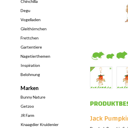
Chinchilla
Degu
Vogelladen
Gleithörnchen
Frettchen
Gartentiere
Nagetierthemen
Inspiration
Belohnung
Marken
Bunny Nature
PRODUKTBE
Getzoo
Jack Pumpki
JR Farm
Knaagdier Kruidenier