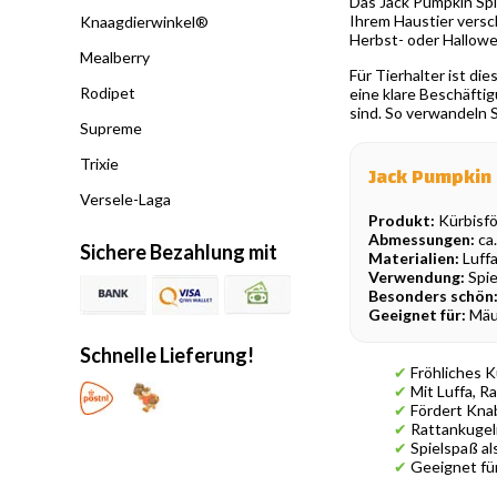
Das Jack Pumpkin Spie
Ihrem Haustier versc
Knaagdierwinkel®
Herbst- oder Hallowe
Mealberry
Für Tierhalter ist d
Rodipet
eine klare Beschäftig
sind. So verwandeln 
Supreme
Trixie
Jack Pumpkin
Versele-Laga
Produkt:
Kürbisfö
Abmessungen:
ca.
Sichere Bezahlung mit
Materialien:
Luffa
Verwendung:
Spie
Besonders schön
Geeignet für:
Mäus
Schnelle Lieferung!
✔
Fröhliches K
✔
Mit Luffa, R
✔
Fördert Knab
✔
Rattankugeln
✔
Spielspaß al
✔
Geeignet für