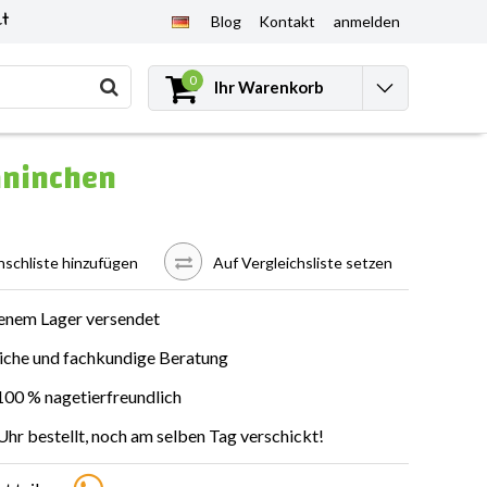
et
Blog
Kontakt
anmelden
0
Ihr Warenkorb
aninchen
schliste hinzufügen
Auf Vergleichsliste setzen
enem Lager versendet
iche und fachkundige Beratung
00 % nagetierfreundlich
Uhr bestellt, noch am selben Tag verschickt!