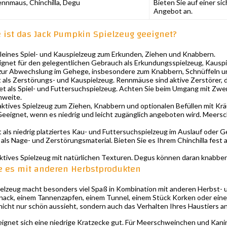
nnmaus, Chinchilla, Degu
Bieten Sie auf einer s
Angebot an.
e ist das Jack Pumpkin Spielzeug geeignet?
leines Spiel- und Kauspielzeug zum Erkunden, Ziehen und Knabbern.
gnet für den gelegentlichen Gebrauch als Erkundungsspielzeug, Kauspiel
ur Abwechslung im Gehege, insbesondere zum Knabbern, Schnüffeln u
als Zerstörungs- und Kauspielzeug. Rennmäuse sind aktive Zerstörer, 
t als Spiel- und Futtersuchspielzeug. Achten Sie beim Umgang mit Zwerg
hweite.
aktives Spielzeug zum Ziehen, Knabbern und optionalen Befüllen mit Krä
eeignet, wenn es niedrig und leicht zugänglich angeboten wird. Meers
als niedrig platziertes Kau- und Futtersuchspielzeug im Auslauf oder 
ls Nage- und Zerstörungsmaterial. Bieten Sie es Ihrem Chinchilla fest 
ktives Spielzeug mit natürlichen Texturen. Degus können daran knabber
e es mit anderen Herbstprodukten
elzeug macht besonders viel Spaß in Kombination mit anderen Herbst- 
nack, einem Tannenzapfen, einem Tunnel, einem Stück Korken oder einer
 nicht nur schön aussieht, sondern auch das Verhalten Ihres Haustiers a
 eignet sich eine niedrige Kratzecke gut. Für Meerschweinchen und Kanin