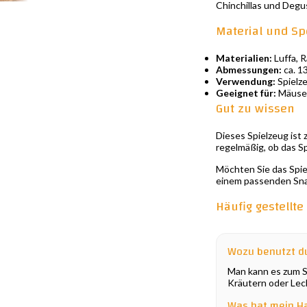
Chinchillas und Degu
Material und Sp
Materialien:
Luffa, R
Abmessungen:
ca. 13
Verwendung:
Spielze
Geeignet für:
Mäuse,
Gut zu wissen
Dieses Spielzeug ist
regelmäßig, ob das S
Möchten Sie das Spie
einem passenden Sna
Häufig gestellt
Wozu benutzt du
Man kann es zum S
Kräutern oder Leck
Was hat mein Ha