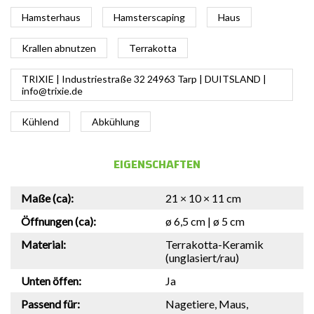
Hamsterhaus
Hamsterscaping
Haus
Krallen abnutzen
Terrakotta
TRIXIE | Industriestraße 32 24963 Tarp | DUITSLAND |
info@trixie.de
Kühlend
Abkühlung
EIGENSCHAFTEN
Maße (ca):
21 × 10 × 11 cm
Öffnungen (ca):
ø 6,5 cm | ø 5 cm
Material:
Terrakotta-Keramik
(unglasiert/rau)
Unten öffen:
Ja
Passend für:
Nagetiere, Maus,