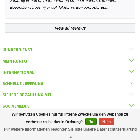
zodat hij er ook op moet klimmen om naar boven te kunnen.
Bovendien slaapt hij er ook lekker in. Een aanrader dus.
view all reviews
KUNDENDIENST
MEIN KONTO
INTERNATIONAL
SCHNELLE LIEFERUNG!
SICHERE BEZAHLUNG MIT
SOCIALMEDIA
Wir benutzen Cookies nur für interne Zwecke um den Webshop zu
KONTAKT
verbessern. Ist das in Ordnung?
Ja
Nein
Für weitere Informationen beachten Sie bitte unsere Datenschutzerklärung.
© DRD Knaagdierwinkel
»