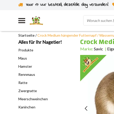
Voor 17 uur besteld, dezelfde dag verzonden!
Startseite
/
Crock Medium hängender Futternapf / Wassern
Crock Med
Alles für Ihr Nagetier!
Marke:
Savic
|
Eig
Produkte
Maus
Hamster
Rennmaus
Ratte
Zwergratte
Meerschweinchen
Kaninchen