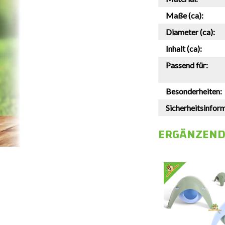
Maße (ca):
Diameter (ca):
Inhalt (ca):
Passend für:
Besonderheiten:
Sicherheitsinfor
ERGÄNZEND
Savic
Relax de Luxe
Röhrenhängematte 42 cm
€24,95