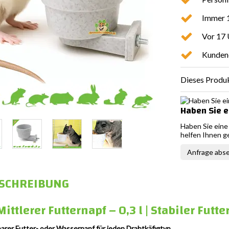
Immer 1
Vor 17 
Kunden
Dieses Produk
Haben Sie e
Haben Sie eine
helfen Ihnen g
Anfrage abs
SCHREIBUNG
Mittlerer Futternapf – 0,3 l | Stabiler Futt
arer Futter- oder Wassernapf für jeden Drahtkäfigtyp