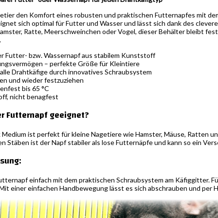
tier den Komfort eines robusten und praktischen Futternapfes mit dem
ignet sich optimal für Futter und Wasser und lässt sich dank des cleve
amster, Ratte, Meerschweinchen oder Vogel, dieser Behälter bleibt fest
.
 Futter- bzw. Wassernapf aus stabilem Kunststoff
ngsvermögen – perfekte Größe für Kleintiere
alle Drahtkäfige durch innovatives Schraubsystem
sen und wieder festzuziehen
nfest bis 65 °C
ff, nicht benagfest
er Futternapf geeignet?
 Medium ist perfekt für kleine Nagetiere wie Hamster, Mäuse, Ratten u
n Stäben ist der Napf stabiler als lose Futternäpfe und kann so ein Ver
sung:
utternapf einfach mit dem praktischen Schraubsystem am Käfiggitter. Fü
? Mit einer einfachen Handbewegung lässt es sich abschrauben und per Ha