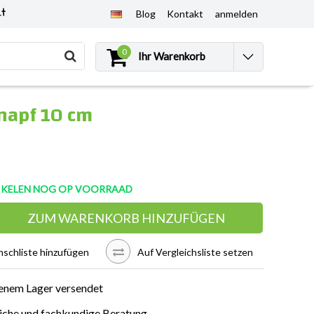
et
Blog
Kontakt
anmelden
0
Ihr Warenkorb
napf 10 cm
TIKELEN NOG OP VOORRAAD
ZUM WARENKORB HINZUFÜGEN
schliste hinzufügen
Auf Vergleichsliste setzen
enem Lager versendet
iche und fachkundige Beratung