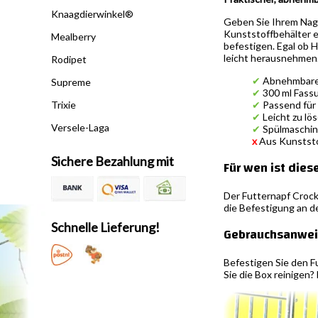
Knaagdierwinkel®
Geben Sie Ihrem Nage
Kunststoffbehälter e
Mealberry
befestigen. Egal ob H
leicht herausnehmen
Rodipet
✔
Abnehmbarer
Supreme
✔
300 ml Fassu
✔
Passend für 
Trixie
✔
Leicht zu lö
Versele-Laga
✔
Spülmaschine
x
Aus Kunststo
Sichere Bezahlung mit
Für wen ist dies
Der Futternapf Crock
die Befestigung an de
Schnelle Lieferung!
Gebrauchsanwei
Befestigen Sie den F
Sie die Box reinigen