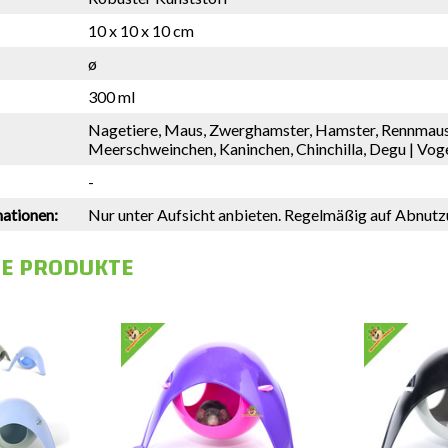
10 x 10 x 10 cm
ø
300 ml
Nagetiere, Maus, Zwerghamster, Hamster, Rennmaus,
Meerschweinchen, Kaninchen, Chinchilla, Degu | Voge
-
mationen:
Nur unter Aufsicht anbieten. Regelmäßig auf Abnutz
E PRODUKTE