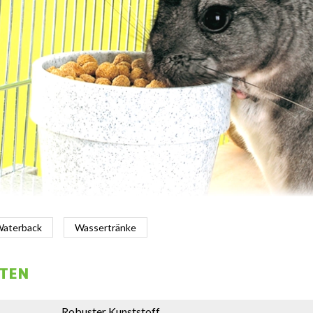
aterback
Wassertränke
FTEN
Robuster Kunststoff