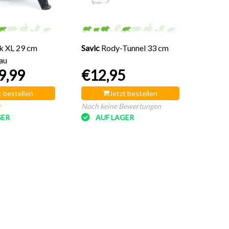
AU
k XL 29 cm
Savic
Rody-Tunnel 33 cm
au
9,99
€12,95
t bestellen
Jetzt bestellen
Noch keine Bewertungen
GER
AUF LAGER