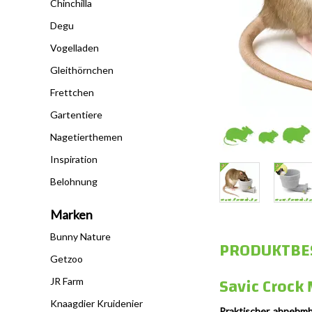
Chinchilla
Degu
Vogelladen
Gleithörnchen
Frettchen
Gartentiere
Nagetierthemen
Inspiration
Belohnung
Marken
Bunny Nature
PRODUKTBE
Getzoo
Savic Crock 
JR Farm
Knaagdier Kruidenier
Praktischer, abnehmb