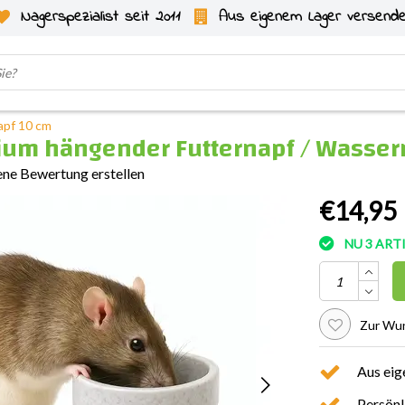
Nagerspezialist seit 2011
Aus eigenem Lager versend
apf 10 cm
ium hängender Futternapf / Wasser
ene Bewertung erstellen
€14,95
NU 3 AR
Zur Wun
Aus eig
Persönl