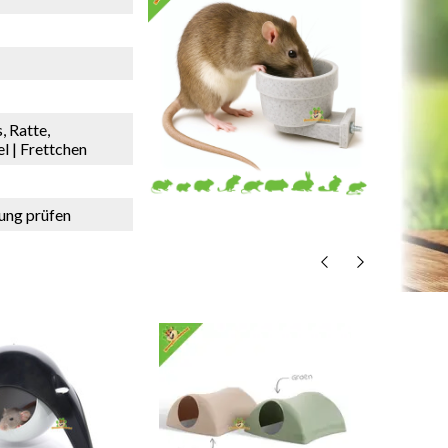
 Ratte,
l | Frettchen
ung prüfen
Savic
R
Pelzh
€24