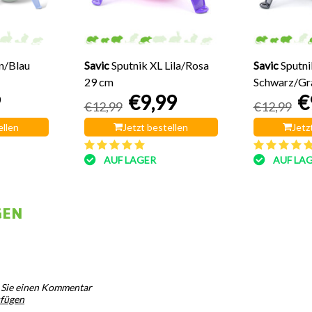
n/Blau
Savic
Sputnik XL Lila/Rosa
Savic
Sputni
29 cm
Schwarz/Gr
9
€9,99
€
€12,99
€12,99
ellen
Jetzt bestellen
Jetz
AUF LAGER
AUF LA
GEN
 Sie einen Kommentar
ufügen