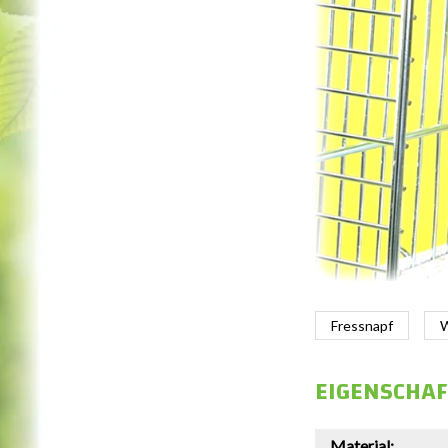
Fressnapf
W
EIGENSCHA
Material: