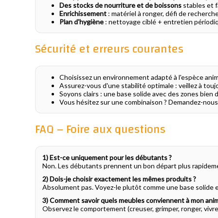
Des stocks de nourriture et de boissons
stables et f
Enrichissement
: matériel à ronger, défi de recherch
Plan d'hygiène
: nettoyage ciblé + entretien périodi
Sécurité et erreurs courantes
Choisissez un environnement adapté à l'espèce animal
Assurez-vous d'une stabilité optimale : veillez à tou
Soyons clairs : une base solide avec des zones bien d
Vous hésitez sur une combinaison ? Demandez-nous c
FAQ – Foire aux questions
1) Est-ce uniquement pour les débutants ?
Non. Les débutants prennent un bon départ plus rapidement
2) Dois-je choisir exactement les mêmes produits ?
Absolument pas. Voyez-le plutôt comme une base solide et 
3) Comment savoir quels meubles conviennent à mon anim
Observez le comportement (creuser, grimper, ronger, vivr