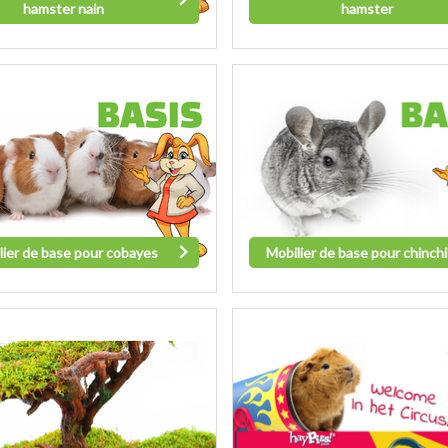
hamster nain
hamster
lier de base pour cobayes
Mobilier de base pour chinchi