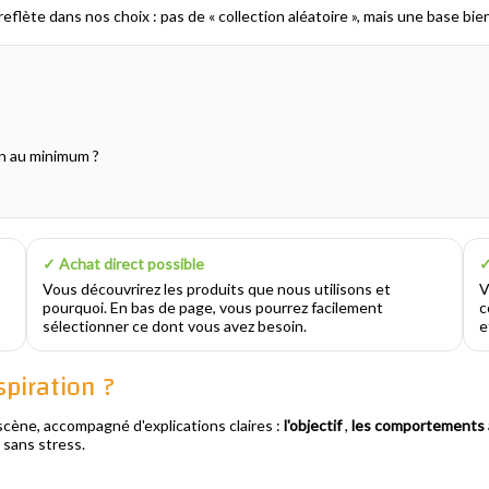
reflète dans nos choix : pas de « collection aléatoire », mais une base b
in au minimum ?
✓ Achat direct possible
✓
Vous découvrirez les produits que nous utilisons et
V
pourquoi. En bas de page, vous pourrez facilement
c
sélectionner ce dont vous avez besoin.
e
piration ?
cène, accompagné d'explications claires :
l'objectif
,
les comportements 
 sans stress.