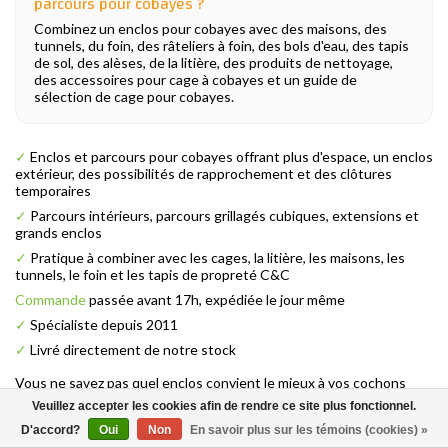
parcours pour cobayes ?
Combinez un enclos pour cobayes avec des maisons, des
tunnels, du foin, des râteliers à foin, des bols d'eau, des tapis
de sol, des alèses, de la litière, des produits de nettoyage,
des accessoires pour cage à cobayes et un guide de
sélection de cage pour cobayes.
✓
Enclos et parcours pour cobayes offrant plus d'espace, un enclos
extérieur, des possibilités de rapprochement et des clôtures
temporaires
✓
Parcours intérieurs, parcours grillagés cubiques, extensions et
grands enclos
✓
Pratique à combiner avec les cages, la litière, les maisons, les
tunnels, le foin et les tapis de propreté C&C
Commande
passée avant 17h, expédiée le jour même
✓
Spécialiste depuis 2011
✓
Livré directement de notre stock
Vous ne savez pas quel enclos convient le mieux à vos cochons
d'Inde et à votre situation ? N'hésitez pas à nous contacter via
Veuillez accepter les cookies afin de rendre ce site plus fonctionnel.
notre
page de contact
. Nous serons ravis de vous aider à choisir.
D'accord?
Oui
Non
En savoir plus sur les témoins (cookies) »