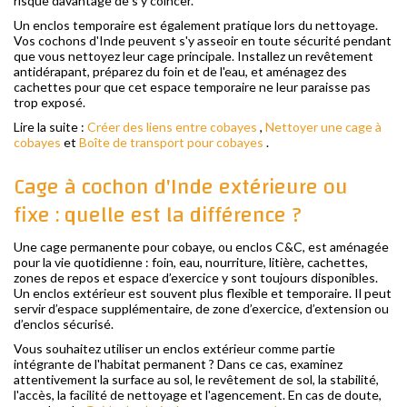
risque davantage de s'y coincer.
Un enclos temporaire est également pratique lors du nettoyage.
Vos cochons d'Inde peuvent s'y asseoir en toute sécurité pendant
que vous nettoyez leur cage principale. Installez un revêtement
antidérapant, préparez du foin et de l'eau, et aménagez des
cachettes pour que cet espace temporaire ne leur paraisse pas
trop exposé.
Lire la suite :
Créer des liens entre cobayes
,
Nettoyer une cage à
cobayes
et
Boîte de transport pour cobayes
.
Cage à cochon d'Inde extérieure ou
fixe : quelle est la différence ?
Une cage permanente pour cobaye, ou enclos C&C, est aménagée
pour la vie quotidienne : foin, eau, nourriture, litière, cachettes,
zones de repos et espace d’exercice y sont toujours disponibles.
Un enclos extérieur est souvent plus flexible et temporaire. Il peut
servir d’espace supplémentaire, de zone d’exercice, d’extension ou
d’enclos sécurisé.
Vous souhaitez utiliser un enclos extérieur comme partie
intégrante de l'habitat permanent ? Dans ce cas, examinez
attentivement la surface au sol, le revêtement de sol, la stabilité,
l'accès, la facilité de nettoyage et l'agencement. En cas de doute,