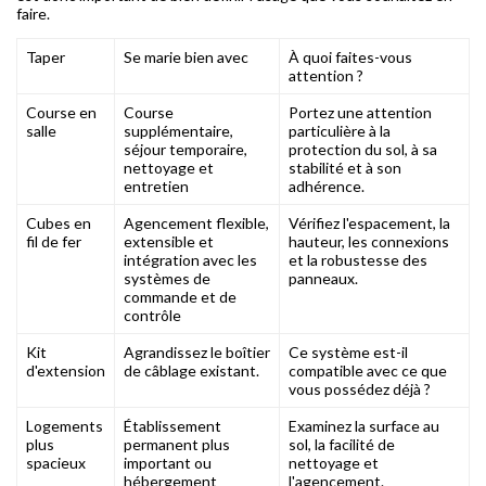
faire.
Taper
Se marie bien avec
À quoi faites-vous
attention ?
Course en
Course
Portez une attention
salle
supplémentaire,
particulière à la
séjour temporaire,
protection du sol, à sa
nettoyage et
stabilité et à son
entretien
adhérence.
Cubes en
Agencement flexible,
Vérifiez l'espacement, la
fil de fer
extensible et
hauteur, les connexions
intégration avec les
et la robustesse des
systèmes de
panneaux.
commande et de
contrôle
Kit
Agrandissez le boîtier
Ce système est-il
d'extension
de câblage existant.
compatible avec ce que
vous possédez déjà ?
Logements
Établissement
Examinez la surface au
plus
permanent plus
sol, la facilité de
spacieux
important ou
nettoyage et
hébergement
l'agencement.