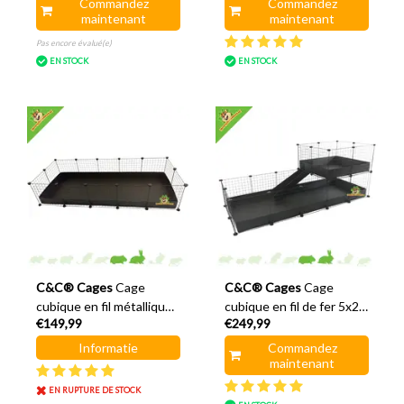
Commandez
Commandez
maintenant
maintenant
Pas encore évalué(e)
EN STOCK
EN STOCK
C&C® Cages
Cage
C&C® Cages
Cage
cubique en fil métallique
cubique en fil de fer 5x2 -
€149,99
€249,99
5x2 - 180 x 75 cm
180 x 75 cm + mezzanine
2x2
Informatie
Commandez
maintenant
EN RUPTURE DE STOCK