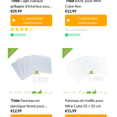
Trixie
Cage cubique
Trixie
BASE pour Wire
grillagée d'intérieur pour
Cube Ren
€29,99
€12,99
cobaye de 140 cm
Commandez
Commandez
maintenant
maintenant
Pas encore évalué(e)
EN STOCK
EN STOCK
Trixie
Panneau en
Panneau en treillis pour
plastique fermé pour
Wire Cube 35 × 35 cm
€12,99
€15,99
chemin de câbles cubique
35 × 35 cm