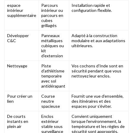
espace
Parcours
Installation rapide et
intérieur
intérieur ou
configuration flexible.
supplémentaire
parcours en
cubes
grillagés
Développer
Panneaux
Adapté à la construction
C&C
métalliques
modulaire et aux adaptations
cubiques ou
ultérieures.
kit
d'extension
Nettoyage
Piste
Vos cochons d'Inde sont en
d'athlétisme
sécurité pendant que vous
temporaire
nettoyez leur enclos.
avec sol
antidérapant
Pour créer un
Course
Fournit une vue d'ensemble,
lien
neutre
des itinéraires et des
spacieuse
espaces pour s'éviter.
De courts
Enclos
Convient uniquement
instants en
extérieur
lorsque l'environnement, la
plein air
stable sous
température et les règles de
surveillance
sécurité sont appropriés.