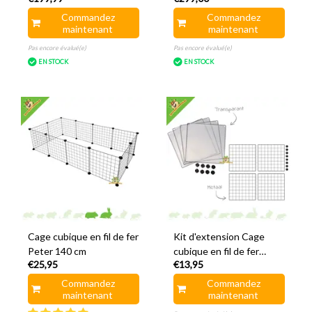
Commandez
Commandez
maintenant
maintenant
Pas encore évalué(e)
Pas encore évalué(e)
EN STOCK
EN STOCK
Cage cubique en fil de fer
Kit d'extension Cage
Peter 140 cm
cubique en fil de fer
€25,95
€13,95
Peter
Commandez
Commandez
maintenant
maintenant