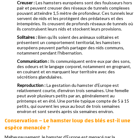
Creuser :
Les hamsters européens sont des fouisseurs hors
pair et peuvent creuser des réseaux de tunnels complexes
pouvant atteindre 1,5 mètre de profondeur. Ces tunnels leur
servent de nids et les protègent des prédateurs et des
intempéries. Ils creusent de profonds réseaux de tunnels où
ils construisent leurs nids et stockent leurs provisions.
Solitaires :
Bien qu’ils soient des animaux solitaires et
présentent un comportement territorial, les hamsters
européens peuvent parfois partager des nids communs,
notamment pendant l’hibernation.
Communication :
Ils communiquent entre eux par des sons,
des odeurs et le langage corporel, notamment en grognant,
en couinant et en marquant leur territoire avec des
sécrétions glandulaires.
Reproduction :
La gestation du hamster d’Europe est
relativement courte, d’environ trois semaines. Une femelle
peut avoir plusieurs petits par an, généralement au
printemps et en été. Une portée typique compte de 5 à 15
petits, qui ouvrent les yeux au bout de trois semaines
environ et sont sevrés après six semaines environ.
Conservation – Le hamster loup des blés est-il une
espèce menacée ?
Malheureusement, le hamster d'Europe est menacé par la