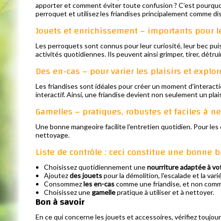
apporter et comment éviter toute confusion ? C’est pourquoi 
perroquet et utilisez les friandises principalement comme d
Jouets et enrichissement – importants pour l
Les perroquets sont connus pour leur curiosité, leur bec pui
activités quotidiennes. Ils peuvent ainsi grimper, tirer, dét
Des en-cas – pour varier les plaisirs et explo
Les friandises sont idéales pour créer un moment d'interactio
interactif. Ainsi, une friandise devient non seulement un pl
Gamelles – pratiques, robustes et faciles à ne
Une bonne mangeoire facilite l'entretien quotidien. Pour les o
nettoyage.
Liste de contrôle : ceci constitue une bonne 
Choisissez quotidiennement une
nourriture adaptée à vo
Ajoutez
des jouets
pour la démolition, l'escalade et la vari
Consommez
les en-cas
comme une friandise, et non comme
Choisissez une
gamelle
pratique à utiliser et à nettoyer.
Bon à savoir
En ce qui concerne les jouets et accessoires, vérifiez toujours 