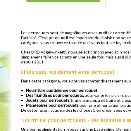
Les perroquets sont de magnifiques oiseaux vifs et attentifs
l'activité. C'est pourquoi il est important de choisir non se
catégorie, vous trouverez tout ce qu'il vous faut, de façon cl
Chez DRD Vogelwinkel®, nous sélectionnons avec soin nos pr
simplement faire vos achats en une seule fois, mais aussi si vo
depuis 2011.
Choisissez rapidement votre perroquet
Dans cette catégorie, vous pouvez acheter directement aup
Nourriture quotidienne pour perroquet
Des friandises pour perroquets,
pour varier les plaisirs e
Jouets pour perroquets à
faire grimper, à détruire et à ex
Mangeoires pour perroquets
pour une alimentation prati
De cette façon, vous gardez les choses bien organisées et v
Nourriture pour perroquets – les essentiels a
Une bonne alimentation repose sur une base solide. De nombr