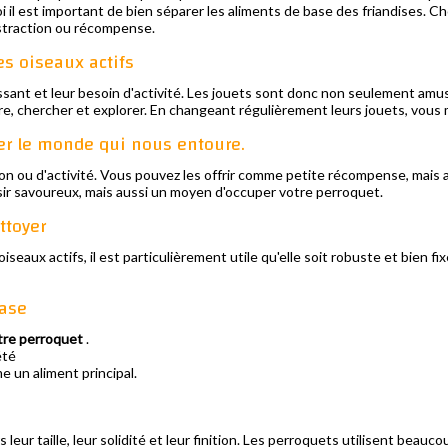
il est important de bien séparer les aliments de base des friandises. Ch
istraction ou récompense.
es oiseaux actifs
ssant et leur besoin d'activité. Les jouets sont donc non seulement amus
ruire, chercher et explorer. En changeant régulièrement leurs jouets, vous
rer le monde qui nous entoure.
n ou d'activité. Vous pouvez les offrir comme petite récompense, mais aus
aisir savoureux, mais aussi un moyen d'occuper votre perroquet.
ttoyer
iseaux actifs, il est particulièrement utile qu'elle soit robuste et bien f
base
tre perroquet
.
été
 un aliment principal.
leur taille, leur solidité et leur finition. Les perroquets utilisent beauco