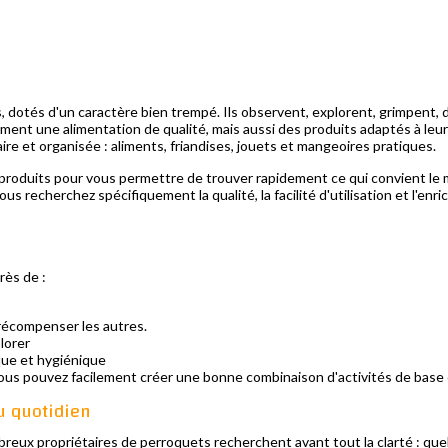
, dotés d'un caractère bien trempé. Ils observent, explorent, grimpent, 
ulement une alimentation de qualité, mais aussi des produits adaptés à leu
aire et organisée : aliments, friandises, jouets et mangeoires pratiques.
oduits pour vous permettre de trouver rapidement ce qui convient le mi
us recherchez spécifiquement la qualité, la facilité d'utilisation et l'enr
rès de :
t récompenser les autres.
plorer
que et hygiénique
ous pouvez facilement créer une bonne combinaison d'activités de base 
u quotidien
eux propriétaires de perroquets recherchent avant tout la clarté : que