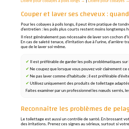
Litière pour cobayes à poils longs →
|
Litière pour cobayes 
Couper et laver ses cheveux : quand 
Pour les cobayes à poils longs, il peut être pratique de tondre
d'entretien : les poils plus courts restent moins longtemps hu
Il n'est généralement pas nécessaire de laver son cochon d'In
En cas de saleté tenace, d'irritation due à l'urine, d'arrière
que de le laver soi-même.
✔
Il est préférable de garder les poils problématiques sur 
✔
Ne coupez que lorsque vous pouvez voir clairement ce qu
✔
Ne pas laver comme d'habitude ; il est préférable d'évit
✔
Utilisez uniquement des produits de toilettage adapté
Faites examiner par un professionnel les nœuds serrés, le
Reconnaître les problèmes de pelag
Le toilettage est aussi un contrôle de santé. En brossant vo
des irritations. Prenez ces signes au sérieux, surtout si vot