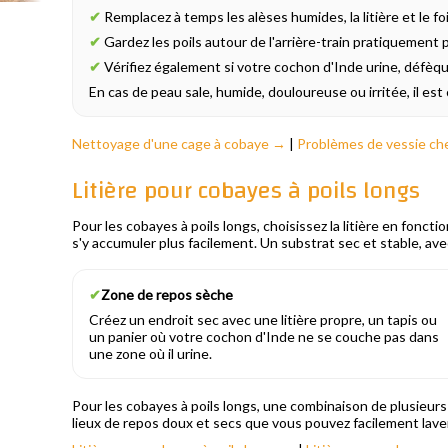
✔
Remplacez à temps les alèses humides, la litière et le fo
✔
Gardez les poils autour de l'arrière-train pratiquement p
✔
Vérifiez également si votre cochon d'Inde urine, défèq
En cas de peau sale, humide, douloureuse ou irritée, il est
Nettoyage d'une cage à cobaye →
|
Problèmes de vessie ch
Litière pour cobayes à poils longs
Pour les cobayes à poils longs, choisissez la litière en fonc
s'y accumuler plus facilement. Un substrat sec et stable, ave
✔
Zone de repos sèche
Créez un endroit sec avec une litière propre, un tapis ou
un panier où votre cochon d'Inde ne se couche pas dans
une zone où il urine.
Pour les cobayes à poils longs, une combinaison de plusieurs
lieux de repos doux et secs que vous pouvez facilement lave