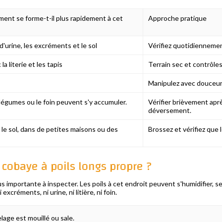
ent se forme-t-il plus rapidement à cet
Approche pratique
'urine, les excréments et le sol
Vérifiez quotidiennemen
a literie et les tapis
Terrain sec et contrôles
Manipulez avec douceur
 légumes ou le foin peuvent s'y accumuler.
Vérifier brièvement apr
déversement.
 le sol, dans de petites maisons ou des
Brossez et vérifiez que 
 cobaye à poils longs propre ?
plus importante à inspecter. Les poils à cet endroit peuvent s'humidifier, s
xcréments, ni urine, ni litière, ni foin.
elage est mouillé ou sale.