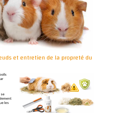
œuds et entretien de la propreté du
poils
Par
 se
alement
ue les