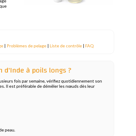
lage
 que
ge
|
Problèmes de pelage
|
Liste de contrôle
|
FAQ
d'Inde à poils longs ?
usieurs fois par semaine, vérifiez quotidiennement son
pres. Il est préférable de démêler les nœuds dès leur
de peau.