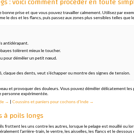
ngs : voici comment procéder en toute simpl
ne bonne prise et que vous pouvez travailler calmement. Utilisez par ex
le dos et les flancs, puis passez aux zones plus sensibles telles que le ve
is antidérapant.
obayes tolèrent mieux le toucher.
au pour démêler un petit nœud.
é, claque des dents, veut s'échapper ou montre des signes de tension.
eau et provoquer des douleurs. Vous pouvez démêler délicatement les pet
e personne expérimentée.
nde →
|
Coussins et paniers pour cochons d'Inde →
 à poils longs
 frottent les uns contre les autres, lorsque le pelage est mouillé ou lor
ralement l'arrière-train, le ventre, les aisselles, les flancs et le dessou