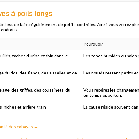
yes à poils longs
l est de faire régulièrement de petits contrôles. Ainsi, vous verrez plus 
 endroits.
Pourquoi?
uillés, taches d'urine et foin dans le
Les zones humides ou sales p
e du dos, des flancs, des aisselles et de
Les nœuds restent petits et 
lage, des griffes, des coussinets, du
Vous repérez les changemen
en temps opportun.
is, niches et arrière-train
La cause réside souvent dan
anté des cobayes →