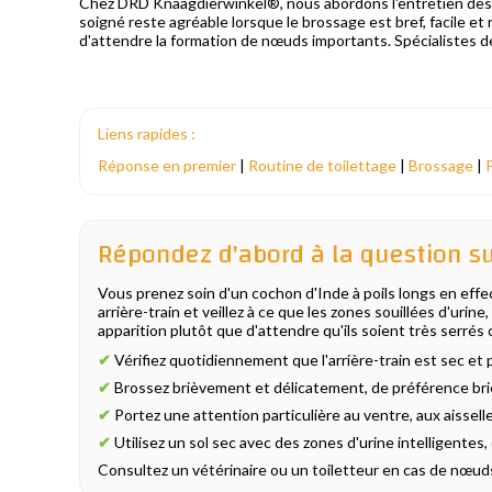
Chez DRD Knaagdierwinkel®, nous abordons l'entretien des 
soigné reste agréable lorsque le brossage est bref, facile e
d'attendre la formation de nœuds importants. Spécialistes d
Liens rapides :
Réponse en premier
|
Routine de toilettage
|
Brossage
|
Répondez d'abord à la question su
Vous prenez soin d'un cochon d'Inde à poils longs en effe
arrière-train et veillez à ce que les zones souillées d'urin
apparition plutôt que d'attendre qu'ils soient très serrés 
✔
Vérifiez quotidiennement que l'arrière-train est sec et 
✔
Brossez brièvement et délicatement, de préférence br
✔
Portez une attention particulière au ventre, aux aisselle
✔
Utilisez un sol sec avec des zones d'urine intelligentes, 
Consultez un vétérinaire ou un toiletteur en cas de nœu