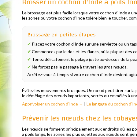
Brosser un cochon d'Inde à poils lo
Le brossage est plus facile lorsque votre cochon d'Inde a u
les zones où votre cochon d'Inde tolère bien le toucher, comme 
Brossage en petites étapes
✔
Placez votre cochon d'Inde sur une serviette ou un tap
✔
Commencez par le dos et les flancs, où la plupart des c
✔
Tenez délicatement le pelage juste au-dessus de la pe
✔
Ne forcez pas le passage à travers les gros nœuds.
Arrêtez-vous à temps si votre cochon d'Inde devient agit
Évitez les mouvements brusques. Un nœud peut tirer sur la p
le démêlage des nœuds importants, serrés ou emmêlés à un
Apprivoiser un cochon d'Inde →
|
Le langage du cochon d'I
Prévenir les nœuds chez les cobayes
Les nœuds se forment principalement aux endroits où les poils
à poils longs, les zones les plus sujettes aux nœuds sont géné