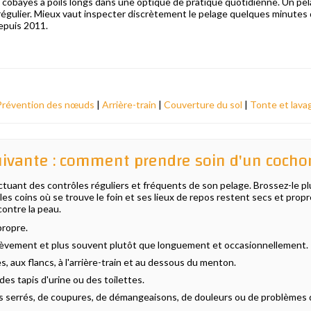
cobayes à poils longs dans une optique de pratique quotidienne. Un pe
t régulier. Mieux vaut inspecter discrètement le pelage quelques minutes
epuis 2011.
Prévention des nœuds
|
Arrière-train
|
Couverture du sol
|
Tonte et lava
ivante : comment prendre soin d'un cochon 
ctuant des contrôles réguliers et fréquents de son pelage. Brossez-le pl
e, les coins où se trouve le foin et ses lieux de repos restent secs et pro
contre la peau.
propre.
ièvement et plus souvent plutôt que longuement et occasionnellement.
s, aux flancs, à l'arrière-train et au dessous du menton.
des tapis d'urine ou des toilettes.
ds serrés, de coupures, de démangeaisons, de douleurs ou de problèmes 