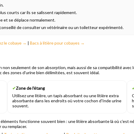
in.
lus courts car ils se salissent rapidement.
ue et se déplace normalement.
 conseillé de consulter un vétérinaire ou un toiletteur expérimenté.
ez le cobaye →
|
Bacs à litière pour cobayes →
tion non seulement de son absorption, mais aussi de sa compatibilité avec 
c des zones d'urine bien délimitées, est souvent idéal.
✔
Zone de l'étang
Utilisez une litière, un tapis absorbant ou une litière extra
G
absorbante dans les endroits où votre cochon d'Inde urine
h
souvent.
s
 éléments fonctionne souvent bien : une litière absorbante là où c’est n
r ou remplacer.