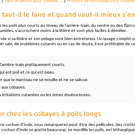
→
|
Tapis et alèses pour cobayes →
|
Produits de nettoyage pour cobaye
faut-il le faire et quand vaut-il mieux s’en
 les poils plus courts au niveau de l'arrière-train, du ventre ou des flanc
mides, s'accrochent moins à la litière et sont plus faciles à démêler.
de si sa litière et son pelage sont bien entretenus. Un lavage complet p
-train sale, de problèmes cutanés ou en cas de doute, il est préférable de
l'arrière-train pratiquement courts.
i est poil et ce qui est peau.
er que le manteau ne se mouille et ne se salisse.
s aux cobayes.
s irritations cutanées ou les zones douloureuses.
e chez les cobayes à poils longs
tre cochon d'Inde, vous remarquerez peut-être des pellicules, des croût
re cochon d'Inde se gratte beaucoup, se mordille les poils, est léthargiq