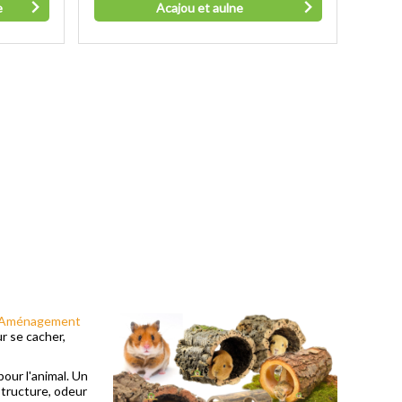
e
Acajou et aulne
Aménagement
r se cacher,
our l'animal. Un
 structure, odeur