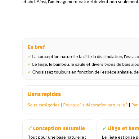
et abri. Ainsi, l'aménagement naturel devient non seulement 
En bref
✓
La conception naturelle facilite la dissimulation, l'escala
✓
Le liège, le bambou, le saule et divers types de bois a
✓
Choisissez toujours en fonction de l'espèce animale, de la 
Liens rapides
Sous-catégories
|
Pourquoi la décoration naturelle ?
|
Par
Conception naturelle
Liège et ba
✓
✓
Tout pour une base naturelle :
Le liège est prisé p