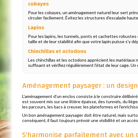
cobayes
Pour les cobayes, un aménagement naturel leur sert princi
circuler facilement. Évitez les structures d'escalade hau
Lapins
Pour les lapins, les tunnels, ponts et cachettes robustes
taille et de leur stabilité afin que votre lapin puisse s'y d
Chinchillas et octodons
Les chinchillas et les octodons apprécient les matériaux 
suffisant et vérifiez régulièrement l'état de leur cage. Un
Aménagement paysager : un design 
L'aménagement d'un enclos consiste à le construire délibéré
est souvent mis sur une litière épaisse, des tunnels, du lièg
les parcours, les bacs à creuser, les plateformes et l'enrichi
Un bon aménagement paysager doit être naturel, mais surtout 
conséquent, il faut toujours prévoir une visibilité et un acc
S'harmonise parfaitement avec un 