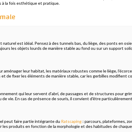
 à la fois esthétique et pratique.
imale
naturel est idéal. Pensez à des tunnels bas, du liège, des ponts en osie
ujours les objets lourds de manière stable au fond ou sur un support soli
ur aménager leur habitat, les matériaux robustes comme le liège, l'écorce
es et de fixer les éléments de manière stable, car les gerbilles modifien
onnement qui leur servent d'abri, de passages et de structures pour grim
 de vie. En cas de présence de souris, il convient d'être particulièrement
l peut faire partie intégrante du
Ratscaping
: parcours, plateformes, zon
sir les produits en fonction de la morphologie et des habitudes de chaque