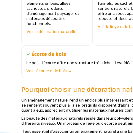
éléments en bois, allées,
tunnels, les cachet
cachettes, produits
sentiers naturels.
d'aménagement paysager et
offre un aspect apa
matériaux décoratifs
robuste et décorati
fonctionnels.
Voir le liège et le
Voir la décoration naturelle →
Écorce de bois
✓
Le bois d'écorce offre une structure très riche. Il est idéa
Voir l'écorce et le bois →
Pourquoi choisir une décoration nat
Un aménagement naturel rend un enclos plus intéressant et fa
se sentent souvent plus à l'aise lorsqu'ils disposent d'abris,
quant à eux, apprécient d'utiliser les matériaux naturels co
La beauté des matériaux naturels réside dans leur polyvalenc
différents niveaux. Un morceau de liège ou d'écorce peut emb
Il est essentiel d'associer un aménagement naturel à une ba