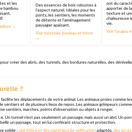
tes et les
ont du caractè
Des essences de bois robustes à
 Le bambou
apporter de la
l'aspect naturel. Idéales pour les
isant,
texture et un
ponts, les sentiers, les moments
f.
chaleureuse à
de détente et l'aménagement
vie.
paysager apaisant.
 bambou →
Voir l'acajou 
Voir noisetier, bouleau et hêtre
→
l pour créer des abris, des tunnels, des bordures naturelles, des dénivellat
urelle ?
cilite les déplacements de votre animal. Les animaux proies comme les ham
 de sentiers et de plusieurs lieux de repos. Les animaux grimpeurs comme l
mme sentiers, marches, points d'observation ou objets à ronger.
e. Un tunnel n'est pas seulement un passage, mais aussi un abri. Un pont
ellir un paysage, tout en lui conférant structure et protection.
se solide :
une litière et des matériaux de nidification
adaptés,
des acces