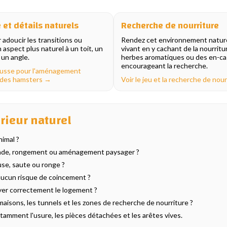
et détails naturels
Recherche de nourriture
 adoucir les transitions ou
Rendez cet environnement nature
 aspect plus naturel à un toit, un
vivant en y cachant de la nourritu
 un angle.
herbes aromatiques ou des en-ca
encourageant la recherche.
ousse pour l'aménagement
 des hamsters →
Voir le jeu et la recherche de nou
érieur naturel
nimal ?
scalade, rongement ou aménagement paysager ?
use, saute ou ronge ?
 aucun risque de coincement ?
yer correctement le logement ?
s maisons, les tunnels et les zones de recherche de nourriture ?
otamment l'usure, les pièces détachées et les arêtes vives.