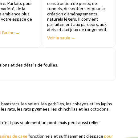
re. Parfaits pour
construction de ponts, de
 variété, de la
tunnels, de sentiers et pour la
e ambiance plus
création d'aménagements
 votre espace de
naturels légers. Il convient
parfaitement aux parcours, aux
abris et aux jeux de rongement.
et l'aulne →
Voir le saule →
ions et des détails de fouilles.
sters, les souris, les gerbilles, les cobayes et les lapins
es rats, les rats pygmées, les chinchillas et les octodons,
 n'est pas seulement un pont, mais peut aussi relier
soires de cage
fonctionnels et suffisamment d'espace
pour