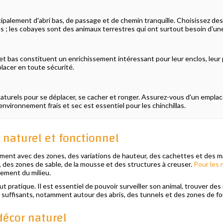
palement d'abri bas, de passage et de chemin tranquille. Choisissez des
tes ; les cobayes sont des animaux terrestres qui ont surtout besoin d'u
 et bas constituent un enrichissement intéressant pour leur enclos, leur 
éplacer en toute sécurité.
naturels pour se déplacer, se cacher et ronger. Assurez-vous d'un empla
 environnement frais et sec est essentiel pour les chinchillas.
naturel et fonctionnel
ment avec des zones, des variations de hauteur, des cachettes et des m
e, des zones de sable, de la mousse et des structures à creuser.
Pour les r
ssement du milieu.
pratique. Il est essentiel de pouvoir surveiller son animal, trouver des
ès suffisants, notamment autour des abris, des tunnels et des zones de fou
décor naturel