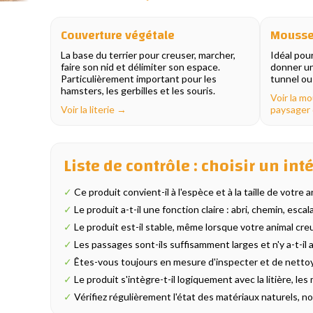
Couverture végétale
Mousse 
La base du terrier pour creuser, marcher,
Idéal pour
faire son nid et délimiter son espace.
donner un
Particulièrement important pour les
tunnel ou
hamsters, les gerbilles et les souris.
Voir la m
Voir la literie →
paysager
Liste de contrôle : choisir un int
✓
Ce produit convient-il à l'espèce et à la taille de votre a
✓
Le produit a-t-il une fonction claire : abri, chemin, e
✓
Le produit est-il stable, même lorsque votre animal cre
✓
Les passages sont-ils suffisamment larges et n'y a-t-il
✓
Êtes-vous toujours en mesure d'inspecter et de netto
✓
Le produit s'intègre-t-il logiquement avec la litière, le
✓
Vérifiez régulièrement l'état des matériaux naturels, n