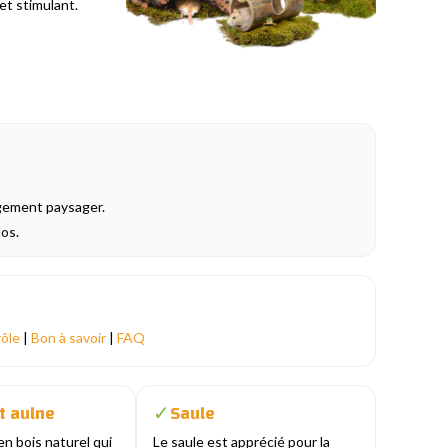
et stimulant.
agement paysager.
los.
rôle
|
Bon à savoir
|
FAQ
t aulne
Saule
✓
en bois naturel qui
Le saule est apprécié pour la