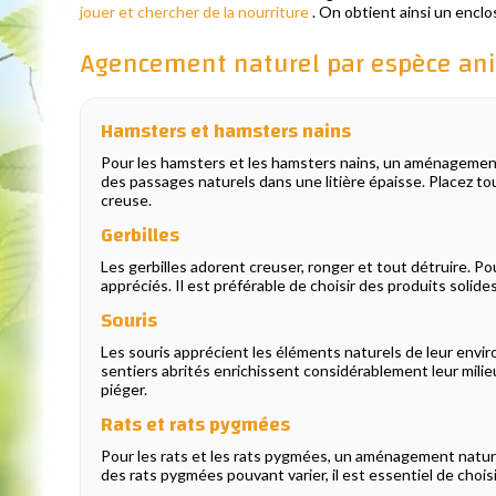
jouer et chercher de la nourriture
. On obtient ainsi un enclos
Agencement naturel par espèce an
Hamsters et hamsters nains
Pour les hamsters et les hamsters nains, un aménagement 
des passages naturels dans une litière épaisse. Placez to
creuse.
Gerbilles
Les gerbilles adorent creuser, ronger et tout détruire. Po
appréciés. Il est préférable de choisir des produits solid
Souris
Les souris apprécient les éléments naturels de leur envir
sentiers abrités enrichissent considérablement leur milieu
piéger.
Rats et rats pygmées
Pour les rats et les rats pygmées, un aménagement nature
des rats pygmées pouvant varier, il est essentiel de choi