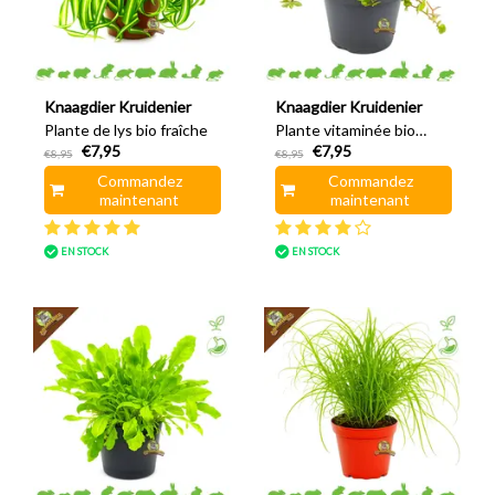
Knaagdier Kruidenier
Knaagdier Kruidenier
Plante de lys bio fraîche
Plante vitaminée bio
€7,95
€7,95
fraîche
€8,95
€8,95
Commandez
Commandez
maintenant
maintenant
EN STOCK
EN STOCK