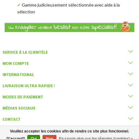
✔
Gamme judicieusement sélectionnée avec aide à la
sélection
SERVICE À LA CLIENTÈLE
MON COMPTE
INTERNATIONAL
LIVRAISON ULTRA RAPIDE !
MODES DE PAIEMENT
MÉDIAS SOCIAUX
CONTACT
Veuillez accepter les cookies afin de rendre ce site plus fonctionnel.
© DRD Knaagdierwinkel
D'accord?
Oui
Non
En savoir plus sur les témoins (cookies) »