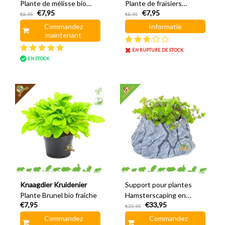
Plante de mélisse bio
Plante de fraisiers
€7,95
€7,95
fraîche
sauvages bio fraîche
€8,95
€8,95
Commandez
Informatie
maintenant
EN RUPTURE DE STOCK
EN STOCK
Knaagdier Kruidenier
Support pour plantes
Plante Brunel bio fraîche
Hamsterscaping en
€7,95
€33,95
forme de roche 24 cm
€35,95
Commandez
Commandez