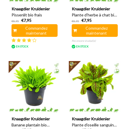
Knaagdier Kruidenier
Knaagdier Kruidenier
Pissenlit bio frais
Plante d'herbe à chat bio
€7,95
€7,95
fraîche
€8,95
€8,95
Commandez
Commandez
maintenant
maintenant
Pas encore évalué(e)
EN STOCK
EN STOCK
Knaagdier Kruidenier
Knaagdier Kruidenier
Banane plantain bio
Plante d'oseille sanguine