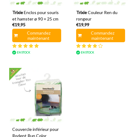
Trixie
Enclos pour souris
Trixie
Couleur Ren du
et hamster ø 90 × 25 cm
rongeur
€19,95
€19,99
Commandez
Commandez
maintenant
maintenant
EN STOCK
EN STOCK
Couvercle inférieur pour
Rodent Run Color