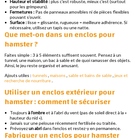
Hauteur et stabilité :
plus c'est robuste, mieux c'est (surtout
pour les grimpeurs).
Fermetures :
Pas de panneaux amovibles ni de pièces flexibles
pouvant s'ouvrir.
Surface :
lisse = glissante, rugueuse = meilleure adhérence. Si
nécessaire, utilisez un tapis ou une natte.
Que met-on dans un enclos pour
hamster ?
Faites simple : 3 à 5 éléments suffisent souvent. Pensez à un
tunnel, une maison, un bac à sable et de quoi ramasser des objets.
Ainsi, le jeu reste organisé et amusant.
Ajouts utiles :
tunnels
,
maisons
,
sable et bains de sable
,
jeux et
recherche de nourriture
.
Utiliser un enclos extérieur pour
hamster : comment le sécuriser
Toujours
à l'ombre
et à l'abri du vent (pas de soleil direct à la «
hauteur du nid »).
Jamais sur une pelouse récemment fertilisée ou traitée.
Prévoyez
un abri
dans l'enclos et restez-y en permanence.
Fabriquer un enclos pour hamster