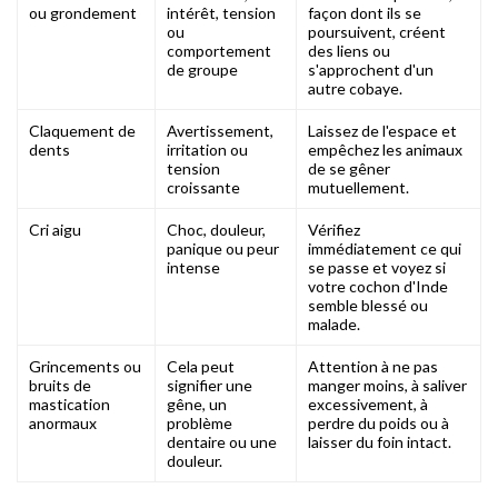
ou grondement
intérêt, tension
façon dont ils se
ou
poursuivent, créent
comportement
des liens ou
de groupe
s'approchent d'un
autre cobaye.
Claquement de
Avertissement,
Laissez de l'espace et
dents
irritation ou
empêchez les animaux
tension
de se gêner
croissante
mutuellement.
Cri aigu
Choc, douleur,
Vérifiez
panique ou peur
immédiatement ce qui
intense
se passe et voyez si
votre cochon d'Inde
semble blessé ou
malade.
Grincements ou
Cela peut
Attention à ne pas
bruits de
signifier une
manger moins, à saliver
mastication
gêne, un
excessivement, à
anormaux
problème
perdre du poids ou à
dentaire ou une
laisser du foin intact.
douleur.