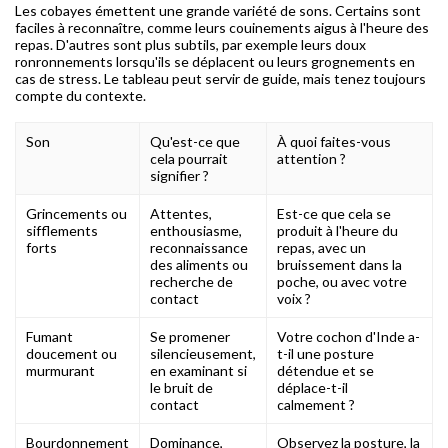
Les cobayes émettent une grande variété de sons. Certains sont
faciles à reconnaître, comme leurs couinements aigus à l'heure des
repas. D'autres sont plus subtils, par exemple leurs doux
ronronnements lorsqu'ils se déplacent ou leurs grognements en
cas de stress. Le tableau peut servir de guide, mais tenez toujours
compte du contexte.
Son
Qu'est-ce que
À quoi faites-vous
cela pourrait
attention ?
signifier ?
Grincements ou
Attentes,
Est-ce que cela se
sifflements
enthousiasme,
produit à l'heure du
forts
reconnaissance
repas, avec un
des aliments ou
bruissement dans la
recherche de
poche, ou avec votre
contact
voix ?
Fumant
Se promener
Votre cochon d'Inde a-
doucement ou
silencieusement,
t-il une posture
murmurant
en examinant si
détendue et se
le bruit de
déplace-t-il
contact
calmement ?
Bourdonnement
Dominance,
Observez la posture, la