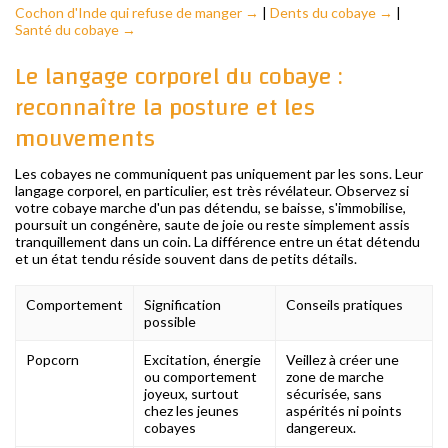
Cochon d'Inde qui refuse de manger →
|
Dents du cobaye →
|
Santé du cobaye →
Le langage corporel du cobaye :
reconnaître la posture et les
mouvements
Les cobayes ne communiquent pas uniquement par les sons. Leur
langage corporel, en particulier, est très révélateur. Observez si
votre cobaye marche d'un pas détendu, se baisse, s'immobilise,
poursuit un congénère, saute de joie ou reste simplement assis
tranquillement dans un coin. La différence entre un état détendu
et un état tendu réside souvent dans de petits détails.
Comportement
Signification
Conseils pratiques
possible
Popcorn
Excitation, énergie
Veillez à créer une
ou comportement
zone de marche
joyeux, surtout
sécurisée, sans
chez les jeunes
aspérités ni points
cobayes
dangereux.