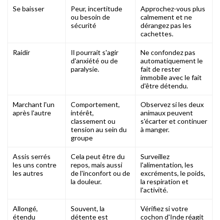
Se baisser
Peur, incertitude
Approchez-vous plus
ou besoin de
calmement et ne
sécurité
dérangez pas les
cachettes.
Raidir
Il pourrait s'agir
Ne confondez pas
d'anxiété ou de
automatiquement le
paralysie.
fait de rester
immobile avec le fait
d'être détendu.
Marchant l'un
Comportement,
Observez si les deux
après l'autre
intérêt,
animaux peuvent
classement ou
s'écarter et continuer
tension au sein du
à manger.
groupe
Assis serrés
Cela peut être du
Surveillez
les uns contre
repos, mais aussi
l'alimentation, les
les autres
de l'inconfort ou de
excréments, le poids,
la douleur.
la respiration et
l'activité.
Allongé,
Souvent, la
Vérifiez si votre
étendu
détente est
cochon d'Inde réagit