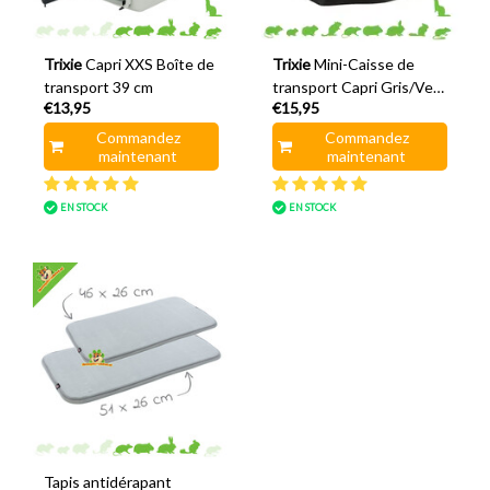
Trixie
Capri XXS Boîte de
Trixie
Mini-Caisse de
transport 39 cm
transport Capri Gris/Vert
€13,95
€15,95
40 cm
Commandez
Commandez
maintenant
maintenant
EN STOCK
EN STOCK
Tapis antidérapant