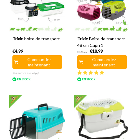
Trixie
boîte de transport
Trixie
Boîte de transport
48 cm Capri 1
€4,99
€18,99
€19,99
Commandez
Commandez
maintenant
maintenant
Pas encore évalué(e)
EN STOCK
EN STOCK