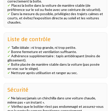
correctement la boîte.
✔
Placez la boîte dans la voiture de manière stable (de
préférence sur le sol ou fixée avec une ceinture de sécurité).
✔
Dans la mesure du possible, privilégiez des trajets calmes et
courts, et évitez l'exposition directe au soleil et les voitures
chaudes.
Liste de contrôle
✔
Taille idéale : ni trop grande, ni trop petite.
✔
Bonne fermeture et ventilation suffisante.
✔
Adhérence supplémentaire : tapis antidérapant (moins de
glissement).
✔
Boîte placée de manière stable dans la voiture (pas posée
en vrac sur le siège).
✔
Nettoyer après utilisation et ranger au sec.
Sécurité
✔
Ne laissez jamais un chinchilla dans une voiture chaude,
même pas « un instant ».
✔
Vérifiez que le boîtier n'est pas endommagé et assurez-vous
que la porte/la serrure fonctionne correctement.