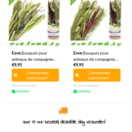
Esve
Bouquet pour
Esve
Bouquet pour
animaux de compagnie
animaux de compagnie
€9,95
€9,95
Tube Harvest Aves Minor
Tube Récolte Équateur
Commandez
Commandez
maintenant
maintenant
Pas encore évalué(e)
Pas encore évalué(e)
EN STOCK
EN STOCK
Spécialiste des rongeurs depuis 2011