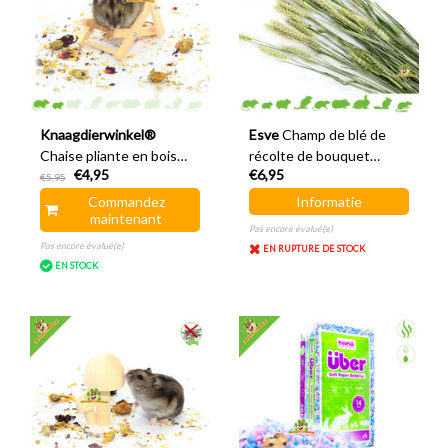
Knaagdierwinkel®
Esve
Champ de blé de
Chaise pliante en bois
récolte de bouquet
€4,95
€6,95
décorative pour
d'animal de compagnie
€5,95
aménagement paysager
Commandez
Informatie
Hamsterscaping, 9,5 cm
maintenant
Pas encore évalué(e)
Pas encore évalué(e)
EN RUPTURE DE STOCK
EN STOCK