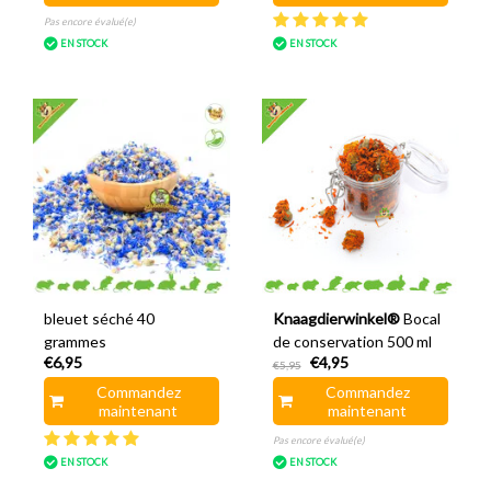
Pas encore évalué(e)
EN STOCK
EN STOCK
bleuet séché 40
Knaagdierwinkel®
Bocal
grammes
de conservation 500 ml
€6,95
€4,95
€5,95
Commandez
Commandez
maintenant
maintenant
Pas encore évalué(e)
EN STOCK
EN STOCK