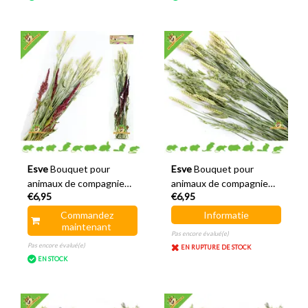
Esve
Bouquet pour
Esve
Bouquet pour
animaux de compagnie
animaux de compagnie
€6,95
€6,95
Récolte Buisson à
Récolte Haverland
grignoter
Commandez
Informatie
maintenant
Pas encore évalué(e)
Pas encore évalué(e)
EN RUPTURE DE STOCK
EN STOCK