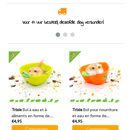
Spécialiste des rongeurs depuis 2011
Trixie
Bol à eau et à
Trixie
Bol pour nourriture
aliments en forme de
et eau en forme de
€4,95
€4,95
pomme 12 cm
carotte de 12 cm
Commandez
Commandez