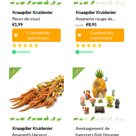
Knaagdier Kruidenier
Knaagdier Kruidenier
fleurs de souci
Amarante rouge de
€1,99
€8,95
récolte
€9,95
Commandez
Commandez
maintenant
maintenant
EN STOCK
EN STOCK
Knaagdier Kruidenier
Aménagement de
Amaranth Harvest
hamsters Bob l'éponge