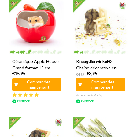
Céramique Apple House
Knaagdierwinkel®
Grand format 15 cm
Chaise décorative en
€15,95
€3,95
bois pour hamsters, 9 cm
€4,95
Commandez
Commandez
maintenant
maintenant
Pas encore évalué(e)
EN STOCK
EN STOCK