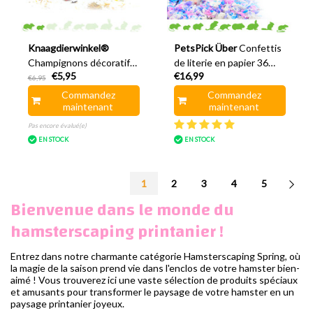
Knaagdierwinkel®
PetsPick Über
Confettis
Champignons décoratifs
de literie en papier 36
€5,95
€16,99
en bois pour hamsters,
litres
€6,95
8,5 cm
Commandez
Commandez
maintenant
maintenant
Pas encore évalué(e)
EN STOCK
EN STOCK
1
2
3
4
5
Bienvenue dans le monde du
hamsterscaping printanier !
Entrez dans notre charmante catégorie Hamsterscaping Spring, où
la magie de la saison prend vie dans l'enclos de votre hamster bien-
aimé ! Vous trouverez ici une vaste sélection de produits spéciaux
et amusants pour transformer le paysage de votre hamster en un
paysage printanier joyeux.