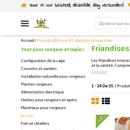
Voor 17 uur besteld, dezelfde dag verzonden!
Expédié depuis notre propre stock
Accueil
/
Produits
/
En-cas
/
Collations interactives
Friandises
Tout pour rongeur et lapin !
Les friandises interac
Configuration de la cage
et la variété. Compr
Coussins et paniers
Lire plus
Installation naturelle pour rongeurs
Plantes rongeurs
1 - 24 De 55
| Produi
Alimentation électrique
Herbes pour rongeurs et lapins
Matériaux pour rongeurs
En-cas
Foin et râteliers