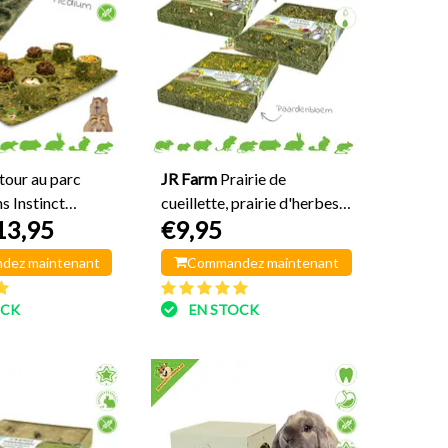
tour au parc
JR Farm
Prairie de
s Instinct
cueillette, prairie d'herbes
13,95
€9,95
un Park
aromatiques 30 cm
dez maintenant
Commandez maintenant
OCK
EN STOCK