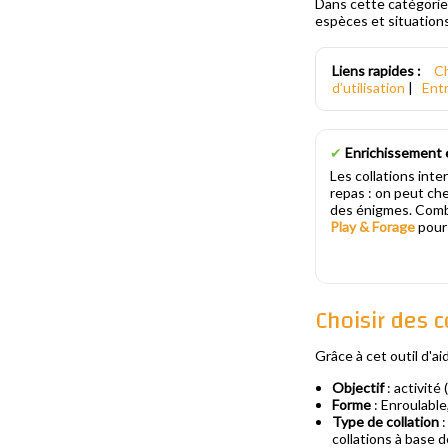
Dans cette catégorie,
espèces et situation
Liens rapides :
Ch
d’utilisation
|
Entr
✔
Enrichissement e
Les collations inte
repas : on peut che
des énigmes. Combi
Play & Forage
pour 
Choisir des c
Grâce à cet outil d'a
Objectif
: activité
Forme
: Enroulable,
Type de collation
:
collations à base 