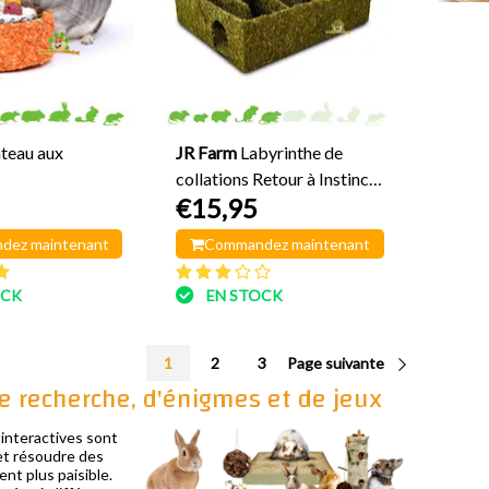
teau aux
JR Farm
Labyrinthe de
collations Retour à Instinct
€15,95
28 cm
dez maintenant
Commandez maintenant
OCK
EN STOCK
1
2
3
Page suivante
de recherche, d'énigmes et de jeux
 interactives sont
 et résoudre des
ent plus paisible.