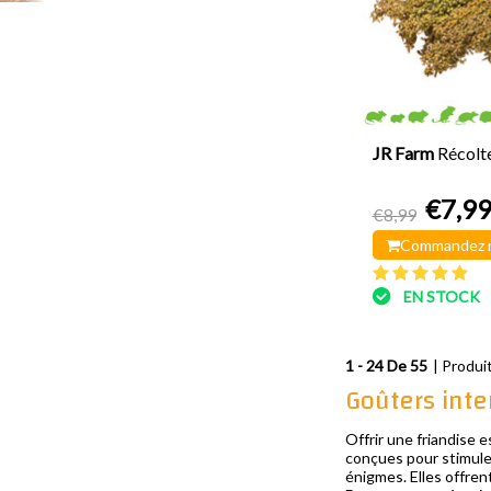
JR Farm
Récolte
€7,9
€8,99
Commandez 
EN STOCK
1 - 24 De 55
| Produi
Goûters inte
Offrir une friandise 
conçues pour stimuler
énigmes. Elles offrent