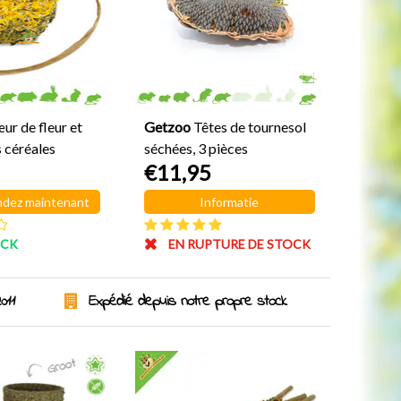
ur de fleur et
Getzoo
Têtes de tournesol
 céréales
séchées, 3 pièces
€11,95
dez maintenant
Informatie
OCK
EN RUPTURE DE STOCK
011
Expédié depuis notre propre stock