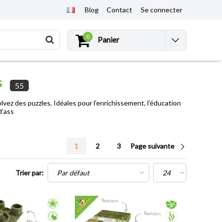
Blog
Contact
Se connecter
0
Panier
s
55
olvez des puzzles. Idéales pour l’enrichissement, l’éducation
d’ass
1
2
3
Page suivante
Trier par: