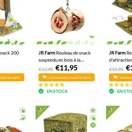
Snack 200
JR Farm
Rouleau de snack
JR Farm
Re
suspendu en bois à la
d'attraction
€11,95
€
carotte et à la noix de coco
Foraging F
€12,95
€15,95
maintenant
Commandez maintenant
Comman
EN STOCK
EN ST