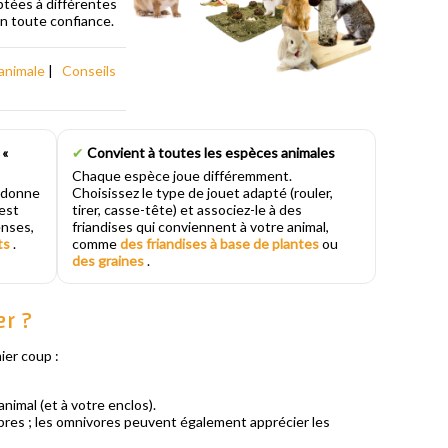
ptées à différentes
n toute confiance.
animale
|
Conseils
 «
✔
Convient à toutes les espèces animales
Chaque espèce joue différemment.
r donne
Choisissez le type de jouet adapté (rouler,
est
tirer, casse-tête) et associez-le à des
enses,
friandises qui conviennent à votre animal,
ts
.
comme
des friandises à base de plantes
ou
des graines
.
er ?
ier coup :
animal (et à votre enclos).
ibres ; les omnivores peuvent également apprécier les