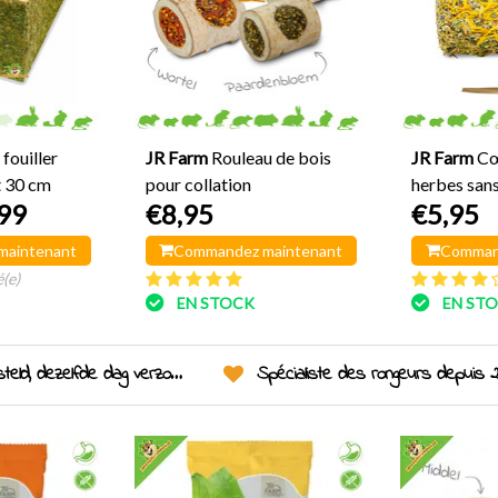
 fouiller
JR Farm
Rouleau de bois
JR Farm
Cœ
t 30 cm
pour collation
herbes sans
99
€8,95
€5,95
maintenant
Commandez maintenant
Comman
(e)
EN STOCK
EN ST
eld, dezelfde dag verzonden!
Spécialiste des rongeurs depuis 2