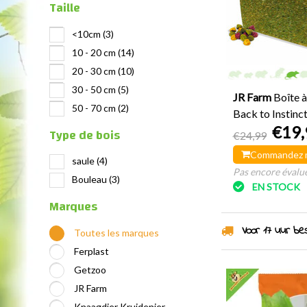
Taille
<10cm
(3)
10 - 20 cm
(14)
20 - 30 cm
(10)
30 - 50 cm
(5)
JR Farm
Boîte à
50 - 70 cm
(2)
Back to Instinc
€19,
Type de bois
€24,99
Commandez 
saule
(4)
Pas encore évalué
Bouleau
(3)
EN STOCK
Marques
Voor 17 uur best
Toutes les marques
Ferplast
Getzoo
JR Farm
Knaagdier Kruidenier