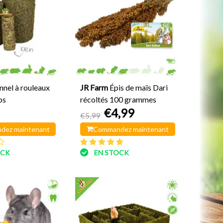
nnel à rouleaux
JR Farm
Épis de maïs Dari
ps
récoltés 100 grammes
€4,99
€5,99
dez maintenant
Commandez maintenant
OCK
EN STOCK