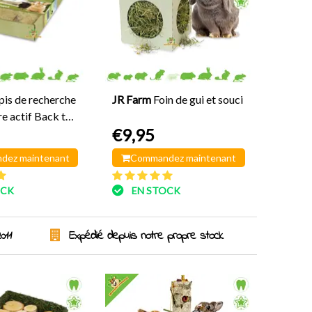
pis de recherche
JR Farm
Foin de gui et souci
re actif Back to
€9,95
 cm
dez maintenant
Commandez maintenant
OCK
EN STOCK
011
Expédié depuis notre propre stock