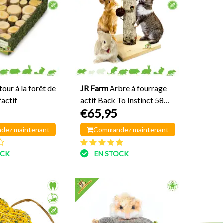
tour à la forêt de
JR Farm
Arbre à fourrage
factif
actif Back To Instinct 58
€65,95
cm
dez maintenant
Commandez maintenant
OCK
EN STOCK