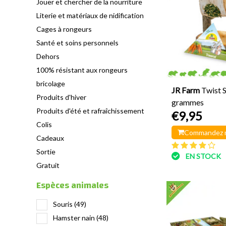
Jouer et chercher de la nourriture
Literie et matériaux de nidification
Cages à rongeurs
Santé et soins personnels
Dehors
100% résistant aux rongeurs
bricolage
JR Farm
Twist 
Produits d'hiver
grammes
Produits d'été et rafraîchissement
€9,95
Colis
Commandez 
Cadeaux
Sortie
EN STOCK
Gratuit
Espèces animales
Souris
(49)
Hamster nain
(48)