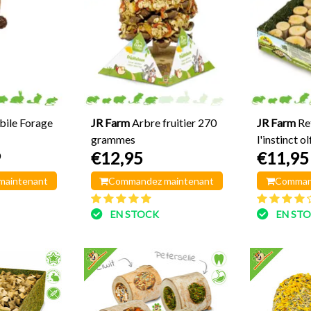
bile Forage
JR Farm
Arbre fruitier 270
JR Farm
Re
grammes
l'instinct ol
9
€12,95
€11,95
maintenant
Commandez maintenant
Comman
EN STOCK
EN ST