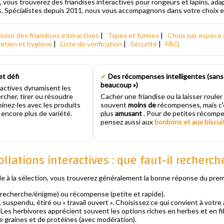
 vous trouverez des friandises interactives pour rongeurs et lapins, ada
s. Spécialistes depuis 2011, nous vous accompagnons dans votre choix e
oisir des friandises interactives
|
Types et formes
|
Choix par espèce 
etien et hygiène
|
Liste de vérification
|
Sécurité
|
FAQ
t défi
✔
Des récompenses intelligentes (sans
beaucoup »)
ractives dynamisent les
rcher, tirer ou résoudre
Cacher une friandise ou la laisser roule
nez-les avec les produits
souvent
moins de
récompenses, mais c'
encore plus de variété.
plus
amusant
. Pour de petites récomp
pensez aussi aux
bonbons et aux biscui
ollations interactives : que faut-il recherch
ide à la sélection, vous trouverez généralement la bonne réponse du prem
 (recherche/énigme) ou récompense (petite et rapide).
 suspendu, étiré ou « travail ouvert ». Choisissez ce qui convient à votre 
 Les herbivores apprécient souvent les options riches en herbes et en f
de graines et de protéines (avec modération).