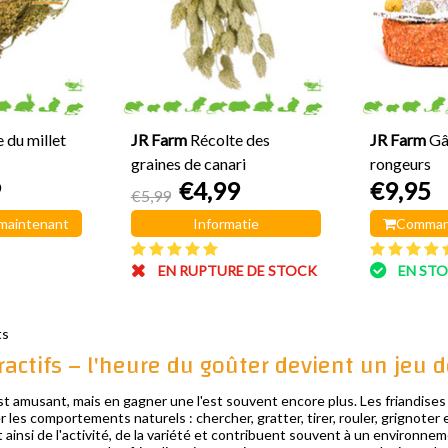
 du millet
JR Farm
Récolte des
JR Farm
Gâ
graines de canari
rongeurs
9
€4,99
€9,95
€5,99
maintenant
Informatie
Comman
EN RUPTURE DE STOCK
EN ST
ts
ractifs – l'heure du goûter devient un jeu 
est amusant, mais en gagner une l'est souvent encore plus. Les friandises
 les comportements naturels : chercher, gratter, tirer, rouler, grignoter
 ainsi de l'activité, de la variété et contribuent souvent à un environnem