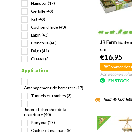
Hamster
(47)
Gerbille
(49)
Rat
(49)
Cochon d'Inde
(43)
Lapin
(43)
JR Farm
Boîte 
Chinchilla
(40)
cm
Dégu
(41)
€16,95
Oiseau
(8)
Commandez 
Application
Pas encore évalué
EN STOCK
Aménagement de hamsters
(17)
Tunnels et tombes
(3)
Voor 17 uur best
Jouer et chercher de la
nourriture
(40)
Rongeur
(18)
Cacher et masquer
(5)