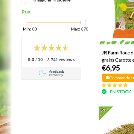
Prix
Min: €
0
Max: €
70
JR Farm
Roue d
/
grains Carotte e
9.3
10
3.741 reviews
€6,95
Commandez 
EN STOCK