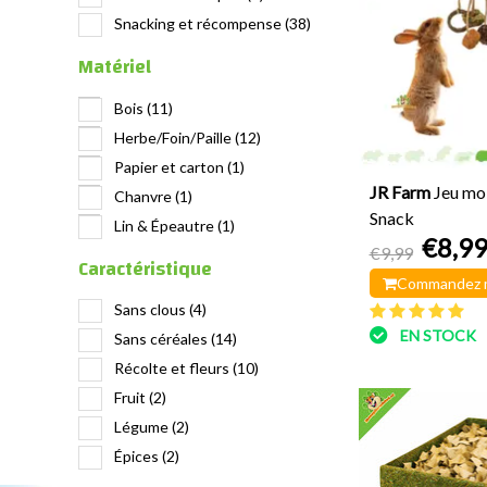
Snacking et récompense
(38)
Matériel
Bois
(11)
Herbe/Foin/Paille
(12)
Papier et carton
(1)
JR Farm
Jeu mo
Chanvre
(1)
Snack
Lin & Épeautre
(1)
€8,9
€9,99
Caractéristique
Commandez 
Sans clous
(4)
EN STOCK
Sans céréales
(14)
Récolte et fleurs
(10)
Fruit
(2)
Légume
(2)
Épices
(2)