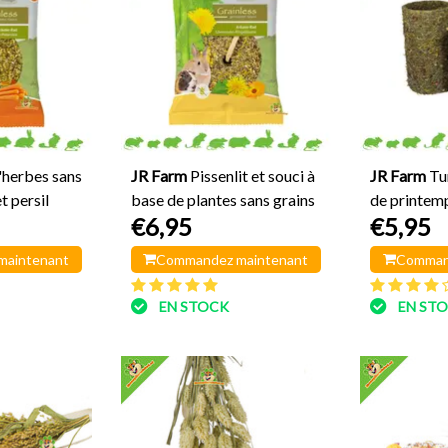
'herbes sans
JR Farm
Pissenlit et souci à
JR Farm
Tu
t persil
base de plantes sans grains
de printem
€6,95
€5,95
maintenant
Commandez maintenant
Comman
EN STOCK
EN ST