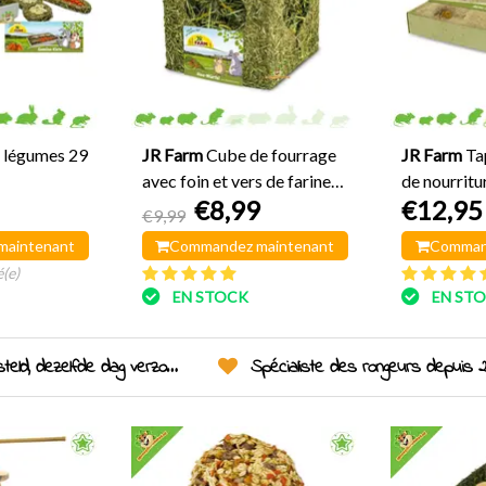
à légumes 29
JR Farm
Cube de fourrage
JR Farm
Ta
avec foin et vers de farine
de nourritu
€8,99
€12,95
12 cm
Instinct 30
€9,99
maintenant
Commandez maintenant
Comman
(e)
EN STOCK
EN ST
eld, dezelfde dag verzonden!
Spécialiste des rongeurs depuis 2