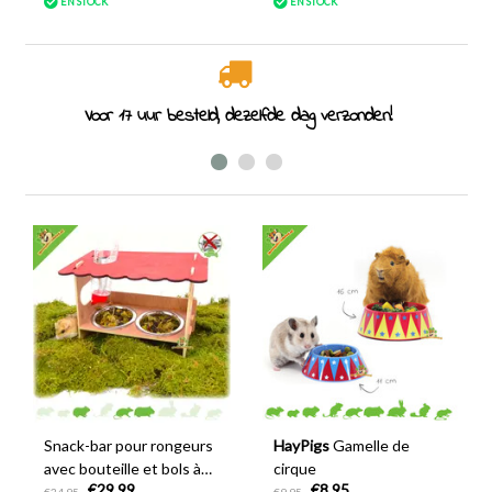
EN STOCK
EN STOCK
Voor 17 uur besteld, dezelfde dag verzonden!
Snack-bar pour rongeurs
HayPigs
Gamelle de
avec bouteille et bols à
cirque
€29,99
€8,95
nourriture 31 cm