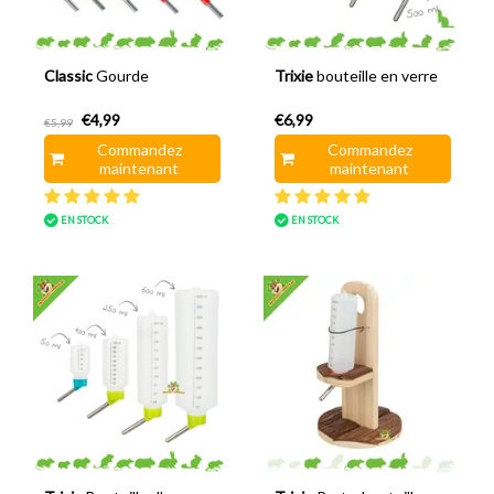
Classic
Gourde
Trixie
bouteille en verre
€4,99
€6,99
€5,99
Commandez
Commandez
maintenant
maintenant
EN STOCK
EN STOCK