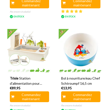
Commandez
Commandez
maintenant
maintenant
Pas encore évalué(e)
EN STOCK
EN STOCK
Trixie
Station
Bol à nourriture/eau Chef
d'alimentation pour
Schtroumpf 16,5 cm
€89,95
€13,95
cobayes et lapins 70 cm
Commandez
Commandez
maintenant
maintenant
Pas encore évalué(e)
Pas encore évalué(e)