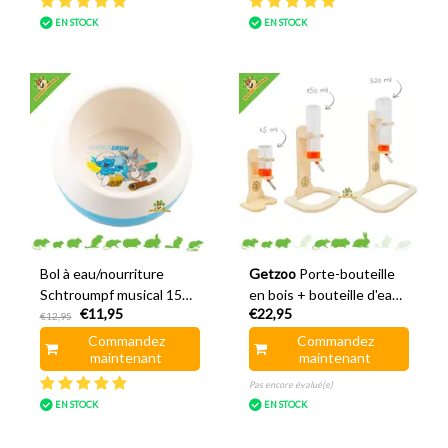
EN STOCK
EN STOCK
Bol à eau/nourriture
Getzoo
Porte-bouteille
Schtroumpf musical 15
en bois + bouteille d'eau
€11,95
€22,95
cm
Classic®
€12,95
Commandez
Commandez
maintenant
maintenant
Pas encore évalué(e)
EN STOCK
EN STOCK