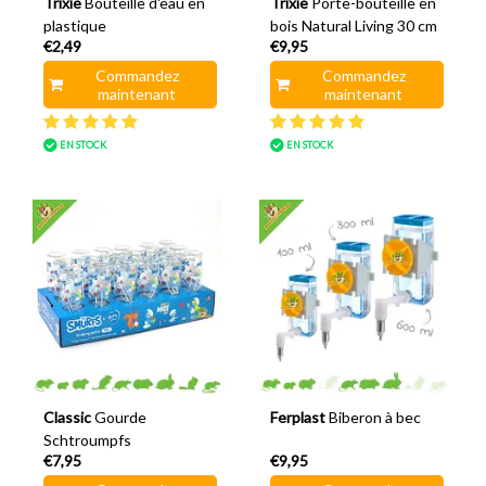
Trixie
Bouteille d'eau en
Trixie
Porte-bouteille en
plastique
bois Natural Living 30 cm
€2,49
€9,95
Commandez
Commandez
maintenant
maintenant
EN STOCK
EN STOCK
Classic
Gourde
Ferplast
Biberon à bec
Schtroumpfs
€7,95
€9,95