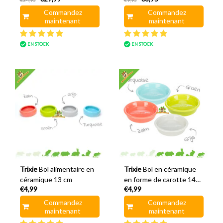
€34,95
€9,95
Commandez
Commandez
maintenant
maintenant
EN STOCK
EN STOCK
Trixie
Bol alimentaire en
Trixie
Bol en céramique
céramique 13 cm
en forme de carotte 14
€4,99
€4,99
cm
Commandez
Commandez
maintenant
maintenant