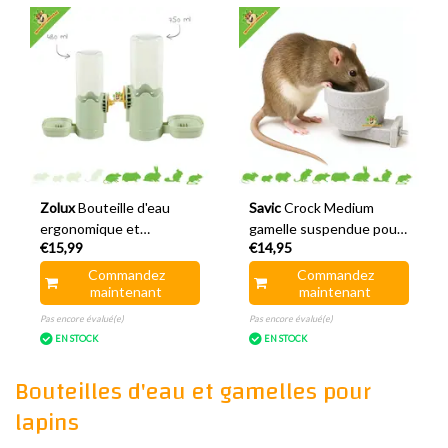
Zolux
Bouteille d'eau
Savic
Crock Medium
ergonomique et
gamelle suspendue pour
€15,99
€14,95
confortable pour
nourriture et eau 10 cm
rongeurs
Commandez
Commandez
maintenant
maintenant
Pas encore évalué(e)
Pas encore évalué(e)
EN STOCK
EN STOCK
Bouteilles d'eau et gamelles pour
lapins