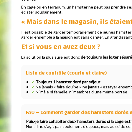
En cage ou en terrarium, un hamster ne peut pas prendre ses 
éclater soudainement.
« Mais dans le magasin, ils étaie
Il est possible de garder temporairement de jeunes hamsters 
garder ensemble à la maison est sans danger. En grandissant,
Et si vous en avez deux ?
La solution la plus sûre est donc
de toujours les loger sépa
Liste de contrôle (courte et claire)
✓
Toujours 1 hamster doré par séjour
✓
Ne jamais « faire équipe », ne jamais « essayer ensemb
✓
Ni mâle ni femelle, ni membres d'une même portée
FAQ – Comment garder des hamsters dorés 
Puis-je faire cohabiter deux hamsters dorés si la cage est
Non. Il ne s'agit pas seulement d'espace, mais aussi de c