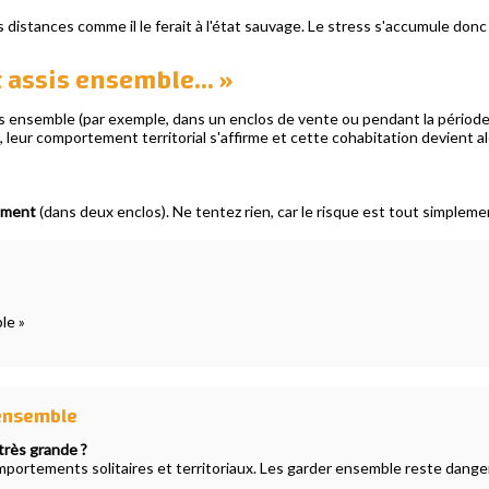
distances comme il le ferait à l'état sauvage. Le stress s'accumule don
nt assis ensemble… »
ensemble (par exemple, dans un enclos de vente ou pendant la période de
 leur comportement territorial s'affirme et cette cohabitation devient 
rément
(dans deux enclos). Ne tentez rien, car le risque est tout simplem
le »
ensemble
 très grande ?
omportements solitaires et territoriaux. Les garder ensemble reste dange