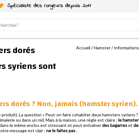
Spécialiste des rongeurs depuis 2011
ers dorés
Accueil
/
Hamster
/
Informations
s syriens sont
ers dorés ? Non, jamais (hamster syrien).
produit). La question « Peut-on faire cohabiter deux hamsters syriens ? »
malerie ou dans un nid. Mais à la maison, une règle est claire :
le hamster
 dans le même enclos est stressant et peut entraîner
des bagarres
et
de
notre message est clair :
ne le faites pas
.