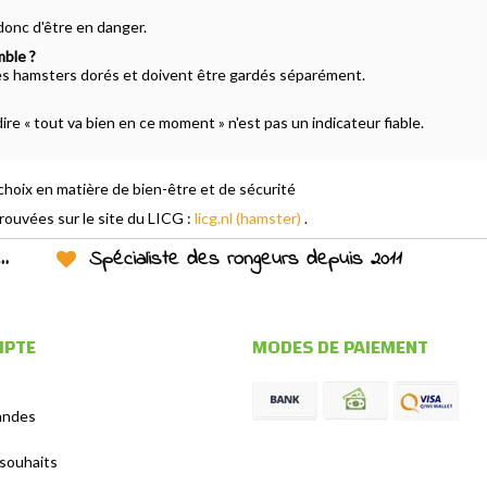
 donc d'être en danger.
mble ?
s hamsters dorés et doivent être gardés séparément.
dire « tout va bien en ce moment » n'est pas un indicateur fiable.
choix en matière de bien-être et de sécurité
ouvées sur le site du LICG :
licg.nl (hamster)
.
Spécialiste des rongeurs depuis 2011
MPTE
MODES DE PAIEMENT
andes
 souhaits