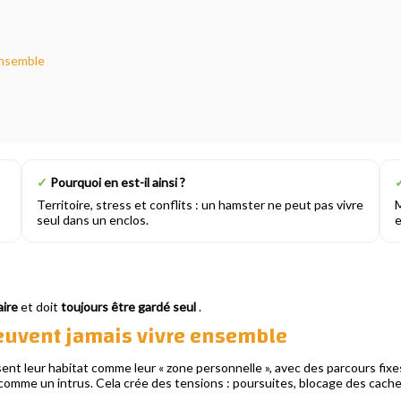
ensemble
✓
Pourquoi en est-il ainsi ?
Territoire, stress et conflits : un hamster ne peut pas vivre
M
seul dans un enclos.
e
aire
et doit
toujours être gardé seul
.
euvent jamais vivre ensemble
lisent leur habitat comme leur « zone personnelle », avec des parcours fi
me un intrus. Cela crée des tensions : poursuites, blocage des cachette